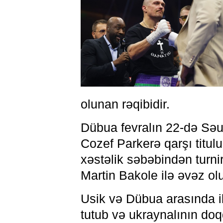
olunan rəqibidir.
Dübua fevralın 22-də Sə
Cozef Parkerə qarşı titul
xəstəlik səbəbindən turnir
Martin Bakole ilə əvəz ol
Usik və Dübua arasında i
tutub və ukraynalının do