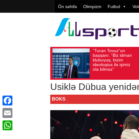
Ön səhifə
Olimpizm
Futbol
Vol
“Turan Tovuz”un
V
Avqust 05, 2026
Baxış sayı: 219
Avqust 05, 2026
başqanı: “Biz idman
T
klubuyuq, bizim
y
ideologiya ilə işimiz
q
ola bilməz”
Usiklə Dübua yenidə
BOKS
Facebook
Email
WhatsApp