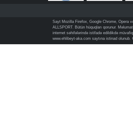
Sayt Mozilla Firefox, Google Chrome, Opera və 
ALLSPORT. Bütün hüquqları qorunur. Məlumatda
internet səhifələrində istifadə edildikdə müvaf
www.ehlibeyt-aka.com
saytına istinad olunub.