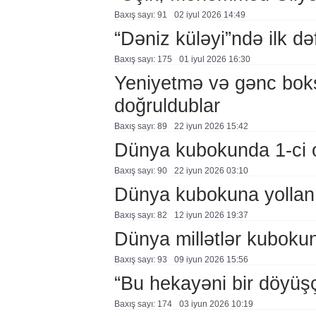
Baxış sayı: 91
02 i̇yul 2026 14:49
“Dəniz küləyi”ndə ilk d
Baxış sayı: 175
01 i̇yul 2026 16:30
Yeniyetmə və gənc boksç
doğruldublar
Baxış sayı: 89
22 i̇yun 2026 15:42
Dünya kubokunda 1-ci 
Baxış sayı: 90
22 i̇yun 2026 03:10
Dünya kubokuna yollanı
Baxış sayı: 82
12 i̇yun 2026 19:37
Dünya millətlər kubokun
Baxış sayı: 93
09 i̇yun 2026 15:56
“Bu hekayəni bir döyüşçü
Baxış sayı: 174
03 i̇yun 2026 10:19