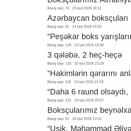
Baxış sayı: 70
15 i̇yul 2026 16:11
Azərbaycan boksçuları 
Baxış sayı: 92
14 i̇yul 2026 15:55
“Peşəkar boks yarışları
Baxış sayı: 129
12 i̇yul 2026 15:00
3 qələbə, 2 heç-heçə
Baxış sayı: 133
10 i̇yul 2026 23:29
“Hakimlərin qərarını a
Baxış sayı: 118
10 i̇yul 2026 21:53
“Daha 6 raund olsaydı,
Baxış sayı: 132
10 i̇yul 2026 20:57
Boksçularımız beynəlxal
Baxış sayı: 51
10 i̇yul 2026 13:41
“Uşik, Məhəmməd Əliyə q