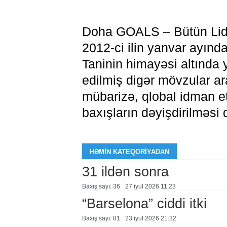
Doha GOALS – Bütün Lide
2012-ci ilin yanvar ayın
Taninin himayəsi altında y
edilmiş digər mövzular ar
mübarizə, qlobal idman eti
baxışların dəyişdirilməsi d
HƏMIN KATEQORIYADAN
31 ildən sonra
Baxış sayı: 36
27 i̇yul 2026 11:23
“Barselona” ciddi itki
Baxış sayı: 81
23 i̇yul 2026 21:32