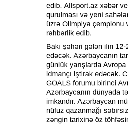
edib. Allsport.az xəbər ve
qurulması və yeni sahələr
üzrə Olimpiya çempionu 
rəhbərlik edib.
Bakı şəhəri gələn ilin 12
edəcək. Azərbaycanın tar
günlük yarışlarda Avropa
idmançı iştirak edəcək. 
GOALS forumu birinci Avr
Azərbaycanın dünyada təb
imkandır. Azərbaycan mü
nüfuz qazanmağı səbirsizl
zəngin tarixinə öz töhfəsin