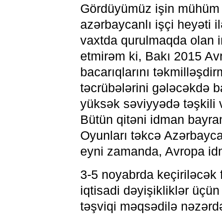
Gördüyümüz işin mühüm h
azərbaycanlı işçi heyəti i
vaxtda qurulmaqda olan i
etmirəm ki, Bakı 2015 Av
bacarıqlarını təkmilləşdi
təcrübələrini gələcəkdə b
yüksək səviyyədə təşkili 
Bütün qitəni idman bayra
Oyunları təkcə Azərbayca
eyni zamanda, Avropa idma
3-5 noyabrda keçiriləcək
iqtisadi dəyişikliklər üçü
təşviqi məqsədilə nəzərdə