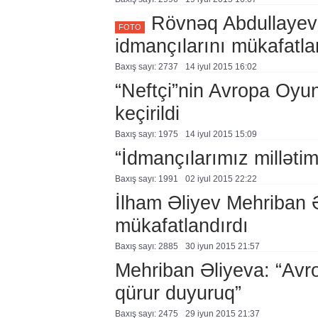
Rövnəq Abdullayev 
FOTO
idmançılarını mükafatla
Baxış sayı: 2737
14 i̇yul 2015 16:02
“Neftçi”nin Avropa Oyun
keçirildi
Baxış sayı: 1975
14 i̇yul 2015 15:09
“İdmançılarımız millətim
Baxış sayı: 1991
02 i̇yul 2015 22:22
İlham Əliyev Mehriban 
mükafatlandırdı
Baxış sayı: 2885
30 i̇yun 2015 21:57
Mehriban Əliyeva: “Avr
qürur duyuruq”
Baxış sayı: 2475
29 i̇yun 2015 21:37