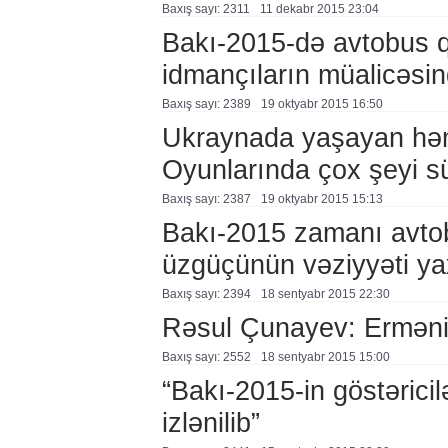
Baxış sayı: 2311
11 dekabr 2015 23:04
Bakı-2015-də avtobus q
idmançıların müalicəsind
Baxış sayı: 2389
19 oktyabr 2015 16:50
Ukraynada yaşayan həm
Oyunlarında çox şeyi sü
Baxış sayı: 2387
19 oktyabr 2015 15:13
Bakı-2015 zamanı avtob
üzgüçünün vəziyyəti ya
Baxış sayı: 2394
18 sentyabr 2015 22:30
Rəsul Çunayev: Erməni 
Baxış sayı: 2552
18 sentyabr 2015 15:00
“Bakı-2015-in göstəricil
izlənilib”