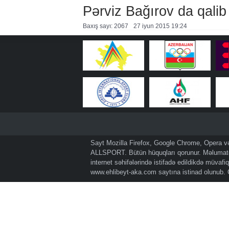
Pərviz Bağırov da qalib
Baxış sayı: 2067
27 i̇yun 2015 19:24
Sayt Mozilla Firefox, Google Chrome, Opera və 
ALLSPORT. Bütün hüquqları qorunur. Məlumatda
internet səhifələrində istifadə edildikdə müvaf
www.ehlibeyt-aka.com
saytına istinad olunub.