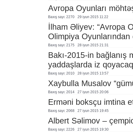
Avropa Oyunları möhtəş
Baxış sayı: 2270
29 i̇yun 2015 11:22
İlham Əliyev: “Avropa O
Olimpiya Oyunlarından
Baxış sayı: 2175
28 i̇yun 2015 21:31
Bakı-2015-in bağlanış 
yaddaşlarda iz qoyaca
Baxış sayı: 2010
28 i̇yun 2015 13:57
Xaybulla Musalov “gümüş
Baxış sayı: 2014
27 i̇yun 2015 20:06
Erməni boksçu imtina e
Baxış sayı: 2068
27 i̇yun 2015 19:45
Albert Səlimov – çempi
Baxış sayı: 2226
27 i̇yun 2015 19:30