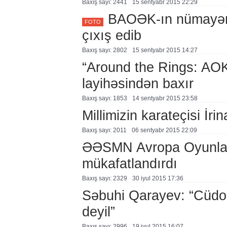
Baxış sayı: 2441
15 sentyabr 2015 22:29
BAOƏK-ın nümayəndə
FOTO
çıxış edib
Baxış sayı: 2802
15 sentyabr 2015 14:27
“Around the Rings: AOK
layihəsindən baxır
Baxış sayı: 1853
14 sentyabr 2015 23:58
Millimizin karateçisi İri
Baxış sayı: 2011
06 sentyabr 2015 22:09
ƏƏSMN Avropa Oyunları
mükafatlandırdı
Baxış sayı: 2329
30 i̇yul 2015 17:36
Səbuhi Qarayev: “Cüdo
deyil”
Baxış sayı: 2996
19 i̇yul 2015 16:07