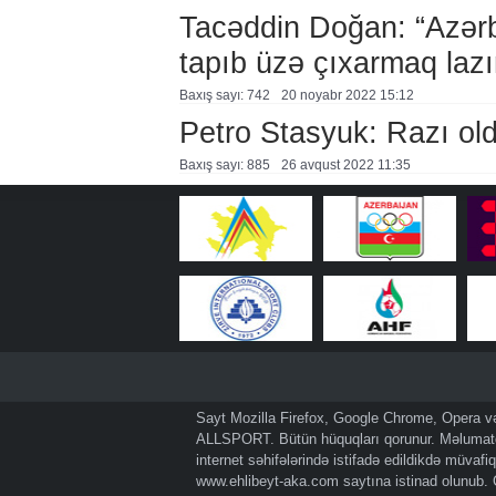
Tacəddin Doğan: “Azərb
tapıb üzə çıxarmaq lazı
Baxış sayı: 742
20 noyabr 2022 15:12
Petro Stasyuk: Razı o
Baxış sayı: 885
26 avqust 2022 11:35
Sayt Mozilla Firefox, Google Chrome, Opera və 
ALLSPORT. Bütün hüquqları qorunur. Məlumatda
internet səhifələrində istifadə edildikdə müvaf
www.ehlibeyt-aka.com
saytına istinad olunub.