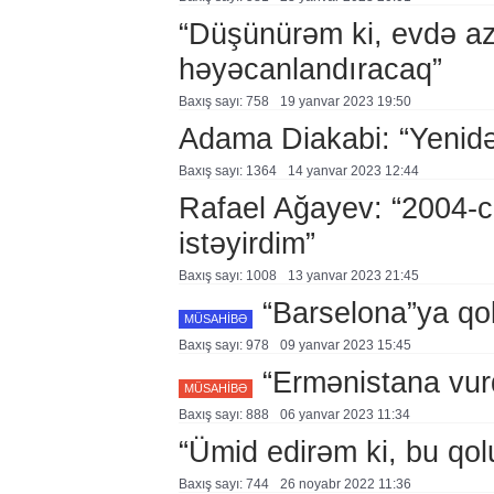
“Düşünürəm ki, evdə a
həyəcanlandıracaq”
Baxış sayı: 758
19 yanvar 2023 19:50
Adama Diakabi: “Yenidə
Baxış sayı: 1364
14 yanvar 2023 12:44
Rafael Ağayev: “2004-cü
istəyirdim”
Baxış sayı: 1008
13 yanvar 2023 21:45
“Barselona”ya qol
MÜSAHİBƏ
Baxış sayı: 978
09 yanvar 2023 15:45
“Ermənistana vur
MÜSAHİBƏ
Baxış sayı: 888
06 yanvar 2023 11:34
“Ümid edirəm ki, bu qol
Baxış sayı: 744
26 noyabr 2022 11:36