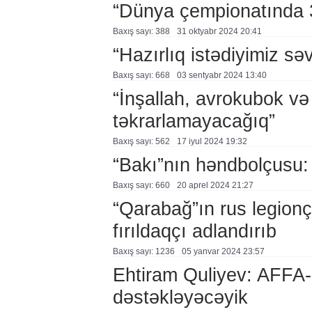
“Dünya çempionatında 3 
Baxış sayı: 388
31 oktyabr 2024 20:41
“Hazırlıq istədiyimiz sə
Baxış sayı: 668
03 sentyabr 2024 13:40
“İnşallah, avrokubok və
təkrarlamayacağıq”
Baxış sayı: 562
17 i̇yul 2024 19:32
“Bakı”nın həndbolçusu:
Baxış sayı: 660
20 aprel 2024 21:27
“Qarabağ”ın rus legionç
fırıldaqçı adlandırıb
Baxış sayı: 1236
05 yanvar 2024 23:57
Ehtiram Quliyev: AFFA-
dəstəkləyəcəyik