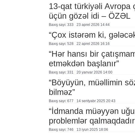
13-qat türkiyəli Avrop
üçün gözəl idi – ÖZƏL
Baxış sayı: 333
23 aprel 2026 14:44
“Çox istərəm ki, gələcə
Baxış sayı: 528
22 aprel 2026 16:16
“Hər hansı bir çatışmamaz
etməkdən başlanır”
Baxış sayı: 331
20 yanvar 2026 14:00
“Böyüyün, müəllimin s
bilməz”
Baxış sayı: 677
14 sentyabr 2025 20:43
“İdmanda müəyyən uğurla
problemlər qalmaqdadır
Baxış sayı: 746
13 i̇yun 2025 18:06