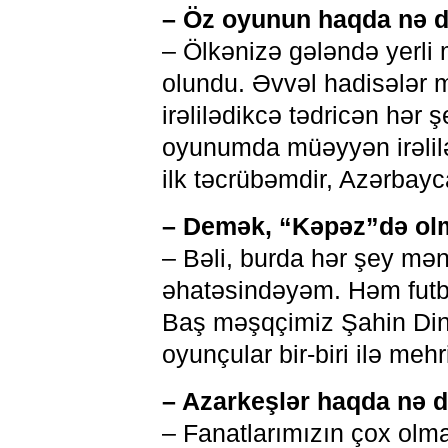
– Öz oyunun haqda nə 
– Ölkənizə gələndə yerli
olundu. Əvvəl hadisələr m
irəlilədikcə tədricən hər
oyunumda müəyyən irəlilə
ilk təcrübəmdir, Azərbay
– Demək, “Kəpəz”də o
– Bəli, burda hər şey mən
əhatəsindəyəm. Həm futbo
Baş məşqçimiz Şahin Din
oyunçular bir-biri ilə mehr
– Azarkeşlər haqda nə d
– Fanatlarımızın çox olma