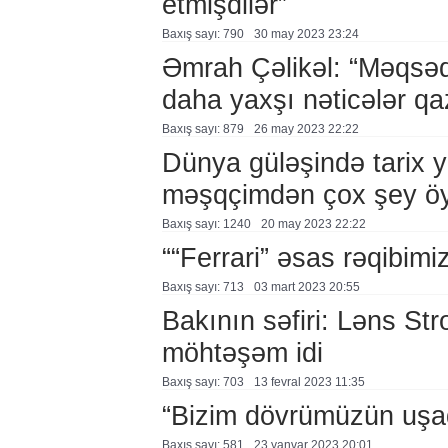
etmişdilər”
Baxış sayı: 790
30 may 2023 23:24
Əmrah Çəlikəl: “Məqsədi
daha yaxşı nəticələr q
Baxış sayı: 879
26 may 2023 22:22
Dünya güləşində tarix 
məşqçimdən çox şey ö
Baxış sayı: 1240
20 may 2023 22:22
““Ferrari” əsas rəqibimiz
Baxış sayı: 713
03 mart 2023 20:55
Bakının səfiri: Ləns St
möhtəşəm idi
Baxış sayı: 703
13 fevral 2023 11:35
“Bizim dövrümüzün uşaql
Baxış sayı: 581
23 yanvar 2023 20:01