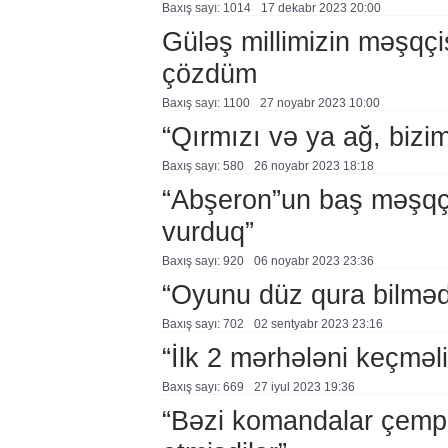
Baxış sayı: 1014
17 dekabr 2023 20:00
Güləş millimizin məşqçi
çözdüm
Baxış sayı: 1100
27 noyabr 2023 10:00
“Qırmızı və ya ağ, bizi
Baxış sayı: 580
26 noyabr 2023 18:18
“Abşeron”un baş məşqçis
vurduq”
Baxış sayı: 920
06 noyabr 2023 23:36
“Oyunu düz qura bilməd
Baxış sayı: 702
02 sentyabr 2023 23:16
“İlk 2 mərhələni keçməli
Baxış sayı: 669
27 i̇yul 2023 19:36
“Bəzi komandalar çempi