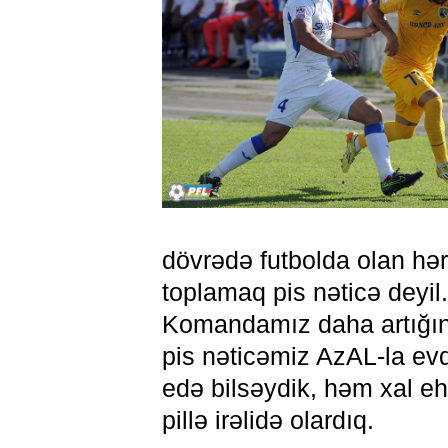
dövrədə futbolda olan hər
toplamaq pis nəticə deyil.
Komandamız daha artığını
pis nəticəmiz AzAL-la ev
edə bilsəydik, həm xal eht
pillə irəlidə olardıq.