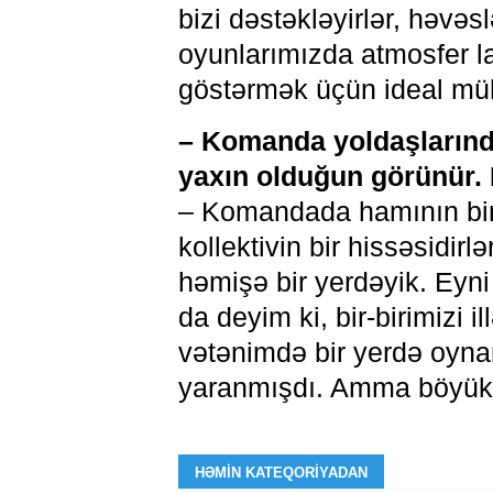
bizi dəstəkləyirlər, həvəs
oyunlarımızda atmosfer la
göstərmək üçün ideal müh
– Komanda yoldaşlarınd
yaxın olduğun görünür. B
– Komandada hamının bir-b
kollektivin bir hissəsidirl
həmişə bir yerdəyik. Eyn
da deyim ki, bir-birimizi il
vətənimdə bir yerdə oyn
yaranmışdı. Amma böyük
HƏMIN KATEQORIYADAN