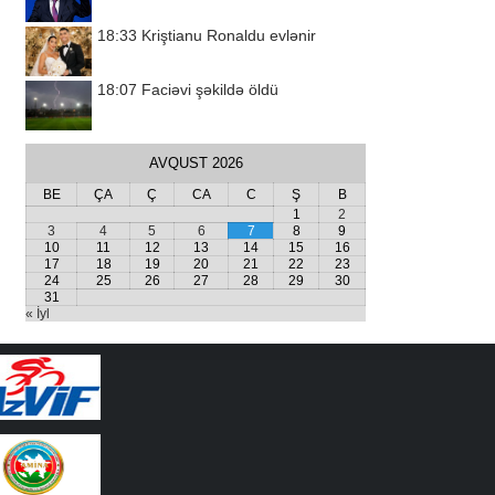
18:33
Kriştianu Ronaldu evlənir
18:07
Faciəvi şəkildə öldü
AVQUST 2026
BE
ÇA
Ç
CA
C
Ş
B
1
2
3
4
5
6
7
8
9
10
11
12
13
14
15
16
17
18
19
20
21
22
23
24
25
26
27
28
29
30
31
« İyl