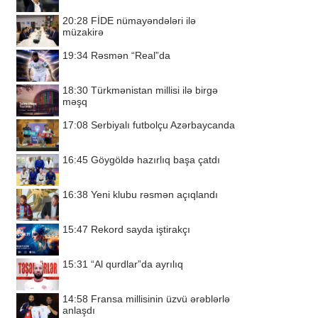
20:28
FİDE nümayəndələri ilə
müzakirə
19:34
Rəsmən “Real”da
18:30
Türkmənistan millisi ilə birgə
məşq
17:08
Serbiyalı futbolçu Azərbaycanda
16:45
Göygöldə hazırlıq başa çatdı
16:38
Yeni klubu rəsmən açıqlandı
15:47
Rekord sayda iştirakçı
15:31
“Al qurdlar”da ayrılıq
14:58
Fransa millisinin üzvü ərəblərlə
anlaşdı