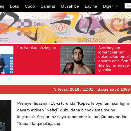
əş
Boks
Cüdo
Şahmat
Müsahibə
Layihə
Digər
2 milyonluq sözləşmə
Azərbaycan
t 04, 2026
Baxış sayı: 80
Avqust 04, 2026
Baxış sayı: 1
idmançılarının
dələduzluq əməllə
davam edir. Son 
ildə bu, ənənəyə
çevrilib…
5 fevral 2018 / 11:01
Baxış sayı: 1366
Premyer liqasının 15-ci turunda “Kəpəz”lə oyunun hazırlığını
davam etdirən “Neftçi” klubu daha bir yoxlama oyunu
keçirəcək. Allsport.az saytı xəbər verir ki, bu gün bayraqdar
“Sabah”la qarşılaşacaq.