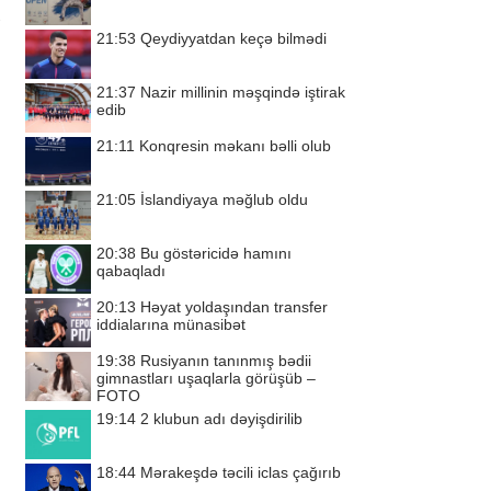
21:53
Qeydiyyatdan keçə bilmədi
21:37
Nazir millinin məşqində iştirak
edib
21:11
Konqresin məkanı bəlli olub
21:05
İslandiyaya məğlub oldu
20:38
Bu göstəricidə hamını
qabaqladı
20:13
Həyat yoldaşından transfer
iddialarına münasibət
19:38
Rusiyanın tanınmış bədii
gimnastları uşaqlarla görüşüb –
FOTO
19:14
2 klubun adı dəyişdirilib
18:44
Mərakeşdə təcili iclas çağırıb