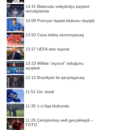
14:31
Belaruslu voleybolçu paytaxt
təmsilçisində
14:08
Premyer liqada klubunu dəyişib
13:50
Cəza tətbiq olunmayacaq
13:27
UEFA-dan təyinat
13:23
Millidə “siçovul” olduğunu
açıqladı
12:12
Braziliyalı ilə qarşılaşacaq
11:51
Üzr istədi
11:35
1-ci liqa klubunda
11:25
Çempionluq vədi gerçəkləşdi –
FOTO