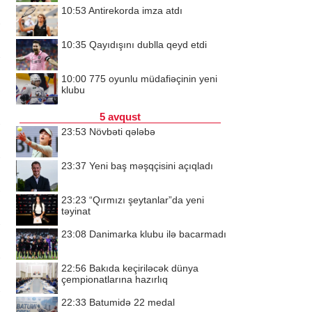
10:53
Antirekorda imza atdı
10:35
Qayıdışını dublla qeyd etdi
10:00
775 oyunlu müdafiəçinin yeni
klubu
5 avqust
23:53
Növbəti qələbə
23:37
Yeni baş məşqçisini açıqladı
23:23
“Qırmızı şeytanlar”da yeni
təyinat
23:08
Danimarka klubu ilə bacarmadı
22:56
Bakıda keçiriləcək dünya
çempionatlarına hazırlıq
22:33
Batumidə 22 medal