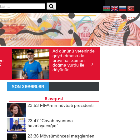
Ad gününü vətənində
36
İyul 30, 2026
Baxış sayı: 238
qeyd etməsə də,
ri
ürəyi hər zaman
5
doğma yurdu ilə
döyünür
SON XƏBƏRLƏR
6 avqust
23:53
FİFA-nın növbəti prezidenti
23:47
“Cavab oyununa
hazırlaşacağıq”
23:36
Mövsümöncəsi məşqlərdən