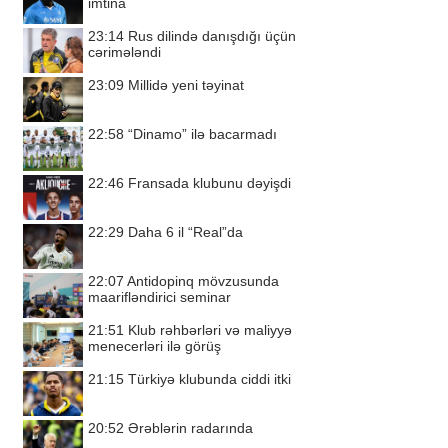
imtina
23:14
Rus dilində danışdığı üçün
cərimələndi
23:09
Millidə yeni təyinat
22:58
“Dinamo” ilə bacarmadı
22:46
Fransada klubunu dəyişdi
22:29
Daha 6 il “Real”da
22:07
Antidopinq mövzusunda
maarifləndirici seminar
21:51
Klub rəhbərləri və maliyyə
menecerləri ilə görüş
21:15
Türkiyə klubunda ciddi itki
20:52
Ərəblərin radarında