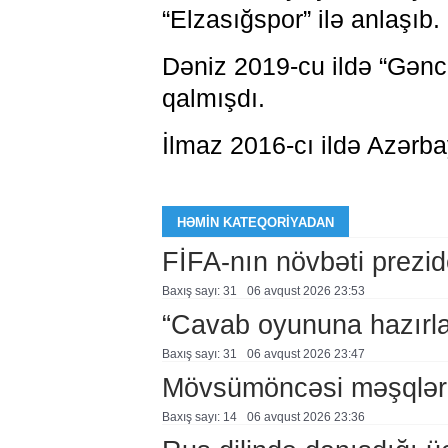
“Elzasığspor” ilə anlaşıb.
Dəniz 2019-cu ildə “Gəncl
qalmışdı.
İlmaz 2016-cı ildə Azərba
HƏMIN KATEQORIYADAN
FİFA-nın növbəti prezid
Baxış sayı: 31
06 avqust 2026 23:53
“Cavab oyununa hazırl
Baxış sayı: 31
06 avqust 2026 23:47
Mövsümöncəsi məşqlər
Baxış sayı: 14
06 avqust 2026 23:36