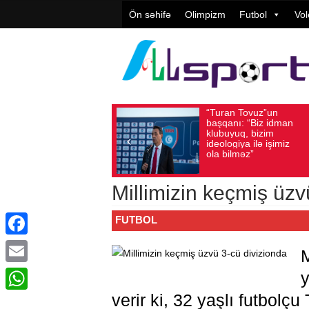
Ön səhifə
Olimpizm
Futbol
Vol
“Turan Tovuz”un
Vüqar Şü
Avqust 05, 2026
Baxış sayı: 186
Avqust 05, 2026
Baxış
başqanı: “Biz idman
Təşkilatç
klubuyuq, bizim
yüksək
ideologiya ilə işimiz
qiymətlənd
ola bilməz”
Millimizin keçmiş üzv
FUTBOL
Facebook
M
Email
y
verir ki, 32 yaşlı futbolçu
WhatsApp