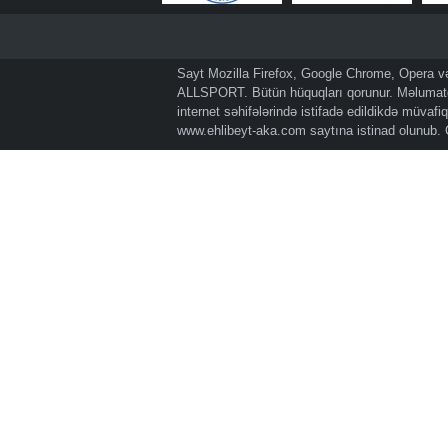
Sayt Mozilla Firefox, Google Chrome, Opera və 
ALLSPORT. Bütün hüquqları qorunur. Məlumatda
internet səhifələrində istifadə edildikdə müvaf
www.ehlibeyt-aka.com
saytına istinad olunub.