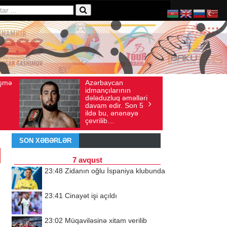
zərbaycan
Ad gününü vətənində
Baxış sayı: 136
İyul 30, 2026
Baxış sayı: 238
dmançılarının
qeyd etməsə də,
ələduzluq əməlləri
ürəyi hər zaman
avam edir. Son 5
doğma yurdu ilə
ldə bu, ənənəyə
döyünür
evrilib…
SON XƏBƏRLƏR
7 avqust
23:48
Zidanın oğlu İspaniya klubunda
23:41
Cinayət işi açıldı
23:02
Müqaviləsinə xitam verilib