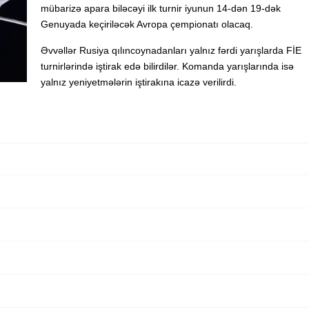
mübarizə apara biləcəyi ilk turnir iyunun 14-dən 19-dək
Genuyada keçiriləcək Avropa çempionatı olacaq.
Əvvəllər Rusiya qılıncoynadanları yalnız fərdi yarışlarda FİE
turnirlərində iştirak edə bilirdilər. Komanda yarışlarında isə
yalnız yeniyetmələrin iştirakına icazə verilirdi.