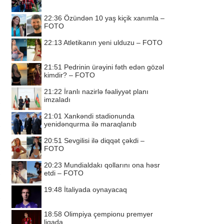
22:36
Özündən 10 yaş kiçik xanımla –
FOTO
22:13
Atletikanın yeni ulduzu – FOTO
21:51
Pedrinin ürəyini fəth edən gözəl
kimdir? – FOTO
21:22
İranlı nazirlə fəaliyyət planı
imzaladı
21:01
Xankəndi stadionunda
yenidənqurma ilə maraqlanıb
20:51
Sevgilisi ilə diqqət çəkdi –
FOTO
20:23
Mundialdakı qollarını ona həsr
etdi – FOTO
19:48
İtaliyada oynayacaq
18:58
Olimpiya çempionu premyer
liqada