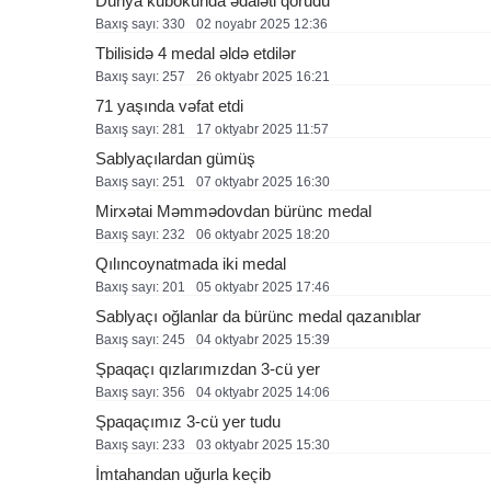
Dünya kubokunda ədaləti qorudu
Baxış sayı: 330
02 noyabr 2025 12:36
Tbilisidə 4 medal əldə etdilər
Baxış sayı: 257
26 oktyabr 2025 16:21
71 yaşında vəfat etdi
Baxış sayı: 281
17 oktyabr 2025 11:57
Sablyaçılardan gümüş
Baxış sayı: 251
07 oktyabr 2025 16:30
Mirxətai Məmmədovdan bürünc medal
Baxış sayı: 232
06 oktyabr 2025 18:20
Qılıncoynatmada iki medal
Baxış sayı: 201
05 oktyabr 2025 17:46
Sablyaçı oğlanlar da bürünc medal qazanıblar
Baxış sayı: 245
04 oktyabr 2025 15:39
Şpaqaçı qızlarımızdan 3-cü yer
Baxış sayı: 356
04 oktyabr 2025 14:06
Şpaqaçımız 3-cü yer tudu
Baxış sayı: 233
03 oktyabr 2025 15:30
İmtahandan uğurla keçib