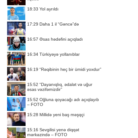
18:33
Yol ayrıldı
17:29
Daha 1 il “Gəncə”də
16:57
Əsas hədəfini açıqladı
16:34
Türkiyəyə yollanıblar
16:19
“Rəqibinin heç bir ümidi yoxdur”
15:52
“Dayanıqlıq, ədalət və uğur
əsas vəzifəmizdir”
15:52
Oğluna qoyacağı adı açıqlayıb
– FOTO
15:28
Millidə yeni baş məşqçi
15:16
Sevgilisi yenə diqqət
mərkəzində – FOTO