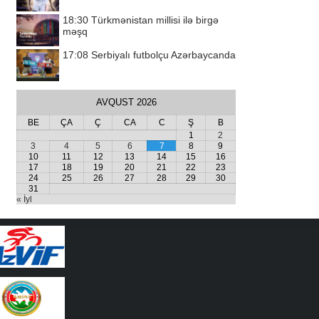
18:30
Türkmənistan millisi ilə birgə
məşq
17:08
Serbiyalı futbolçu Azərbaycanda
AVQUST 2026
BE
ÇA
Ç
CA
C
Ş
B
1
2
3
4
5
6
7
8
9
10
11
12
13
14
15
16
17
18
19
20
21
22
23
24
25
26
27
28
29
30
31
« İyl