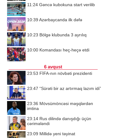
11:24
Gəncə kubokuna start verilib
10:39
Azərbaycanda ilk dəfə
10:23
Bölgə klubunda 3 ayrılıq
10:00
Komandası heç-heçə etdi
6 avqust
23:53
FİFA-nın növbəti prezidenti
23:47
“Sürəti bir az artırmaq lazım idi”
23:36
Mövsümöncəsi məşqlərdən
imtina
23:14
Rus dilində danışdığı üçün
cərimələndi
23:09
Millidə yeni təyinat