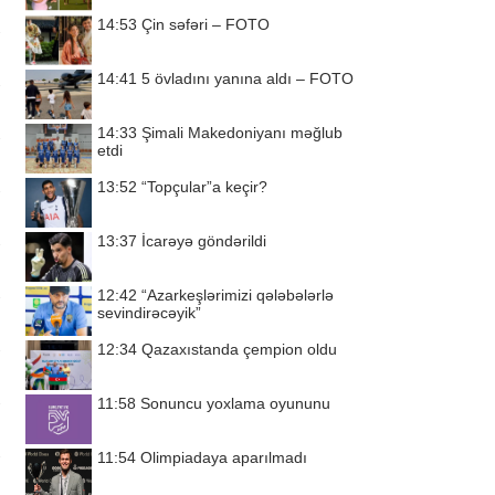
14:53
Çin səfəri – FOTO
14:41
5 övladını yanına aldı – FOTO
14:33
Şimali Makedoniyanı məğlub
etdi
13:52
“Topçular”a keçir?
13:37
İcarəyə göndərildi
12:42
“Azarkeşlərimizi qələbələrlə
sevindirəcəyik”
12:34
Qazaxıstanda çempion oldu
11:58
Sonuncu yoxlama oyununu
11:54
Olimpiadaya aparılmadı