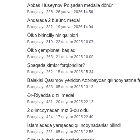
Abbas Hüseynov Polşadan medalla dönür
Baxış sayı: 235
26 yanvar 2026 14:56
Anqarada 2 bürünc medal
Baxış sayı: 382
19 yanvar 2026 14:04
Ölkə birinciliyinin qalibləri
Baxış sayı: 319
22 dekabr 2025 10:07
Ölkə çempionatı başladı
Baxış sayı: 263
21 dekabr 2025 10:00
Şpaqada kimlər fərqləndilər?
Baxış sayı: 252
15 dekabr 2025 15:34
Balakişi Qasımov yenidən Azərbaycan qılıncoynatma fed
Baxış sayı: 683
05 dekabr 2025 13:13
Ər-Riyadda qızıl medal
Baxış sayı: 481
20 noyabr 2025 22:13
2 qılıncoynadanımız 3-cü oldu
Baxış sayı: 424
17 noyabr 2025 22:40
İslamiadada yarışacaq qılıncoynadanlar bilindi
Baxış sayı: 231
05 noyabr 2025 12:56