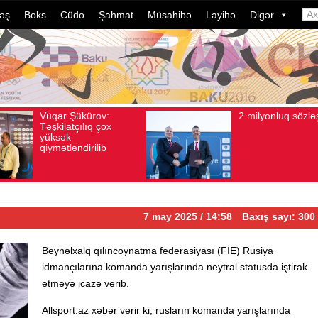
əş
Boks
Cüdo
Şahmat
Müsahibə
Layihə
Digər
2 milyonluq sözləşmə
A
Avqust 04, 2026
Baxış sayı: 80
Avqust 04, 2026
i
d
d
i
ç
7 may 2025 / 14:58
Baxış sayı: 300
Beynəlxalq qılıncoynatma federasiyası (FİE) Rusiya
idmançılarına komanda yarışlarında neytral statusda iştirak
etməyə icazə verib.
Allsport.az xəbər verir ki, rusların komanda yarışlarında