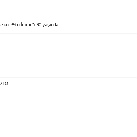
uzun “Əbu İmran”ı 90 yaşında!
 FOTO