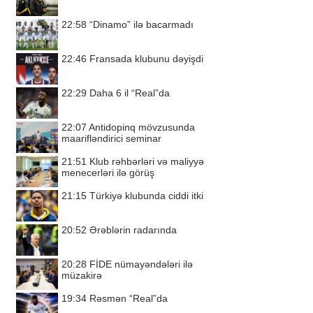
22:58
“Dinamo” ilə bacarmadı
22:46
Fransada klubunu dəyişdi
22:29
Daha 6 il “Real”da
22:07
Antidopinq mövzusunda
maarifləndirici seminar
21:51
Klub rəhbərləri və maliyyə
menecerləri ilə görüş
21:15
Türkiyə klubunda ciddi itki
20:52
Ərəblərin radarında
20:28
FİDE nümayəndələri ilə
müzakirə
19:34
Rəsmən “Real”da