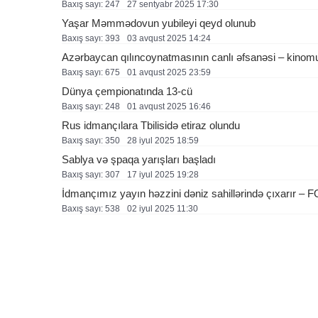
Baxış sayı: 247
27 sentyabr 2025 17:30
Yaşar Məmmədovun yubileyi qeyd olunub
Baxış sayı: 393
03 avqust 2025 14:24
Azərbaycan qılıncoynatmasının canlı əfsanəsi – kinom
Baxış sayı: 675
01 avqust 2025 23:59
Dünya çempionatında 13-cü
Baxış sayı: 248
01 avqust 2025 16:46
Rus idmançılara Tbilisidə etiraz olundu
Baxış sayı: 350
28 i̇yul 2025 18:59
Sablya və şpaqa yarışları başladı
Baxış sayı: 307
17 i̇yul 2025 19:28
İdmançımız yayın həzzini dəniz sahillərində çıxarır –
Baxış sayı: 538
02 i̇yul 2025 11:30