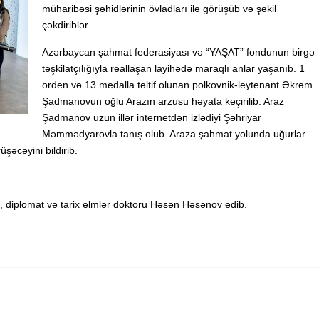
müharibəsi şəhidlərinin övladları ilə görüşüb və şəkil
çəkdiriblər.
Azərbaycan şahmat federasiyası və “YAŞAT” fondunun birgə
təşkilatçılığıyla reallaşan layihədə maraqlı anlar yaşanıb. 1
orden və 13 medalla təltif olunan polkovnik-leytenant Əkrəm
Şadmanovun oğlu Arazın arzusu həyata keçirilib. Araz
Şadmanov uzun illər internetdən izlədiyi Şəhriyar
Məmmədyarovla tanış olub. Araza şahmat yolunda uğurlar
əcəyini bildirib.
mi, diplomat və tarix elmlər doktoru Həsən Həsənov edib.