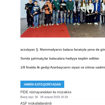
arzulayan Ş. Məmmədyarov balaca fanatıyla yenə də görüş
Sonda şahmatçılar balacalara hədiyyə təqdim ediblər.
1/8 finalda ilk gedişi Azərbaycanın siyasi və ictimai xadi
HƏMIN KATEQORIYADAN
FİDE nümayəndələri ilə müzakirə
Baxış sayı: 36
06 avqust 2026 20:28
AŞF mükafatlandırdı