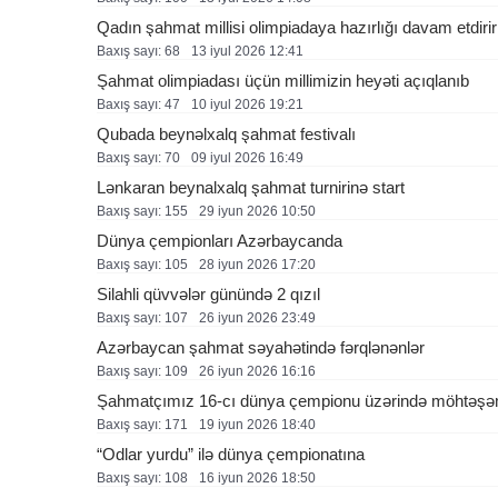
Qadın şahmat millisi olimpiadaya hazırlığı davam etdirir
Baxış sayı: 68
13 i̇yul 2026 12:41
Şahmat olimpiadası üçün millimizin heyəti açıqlanıb
Baxış sayı: 47
10 i̇yul 2026 19:21
Qubada beynəlxalq şahmat festivalı
Baxış sayı: 70
09 i̇yul 2026 16:49
Lənkaran beynalxalq şahmat turnirinə start
Baxış sayı: 155
29 i̇yun 2026 10:50
Dünya çempionları Azərbaycanda
Baxış sayı: 105
28 i̇yun 2026 17:20
Silahli qüvvələr günündə 2 qızıl
Baxış sayı: 107
26 i̇yun 2026 23:49
Azərbaycan şahmat səyahətində fərqlənənlər
Baxış sayı: 109
26 i̇yun 2026 16:16
Şahmatçımız 16-cı dünya çempionu üzərində möhtəşə
Baxış sayı: 171
19 i̇yun 2026 18:40
“Odlar yurdu” ilə dünya çempionatına
Baxış sayı: 108
16 i̇yun 2026 18:50