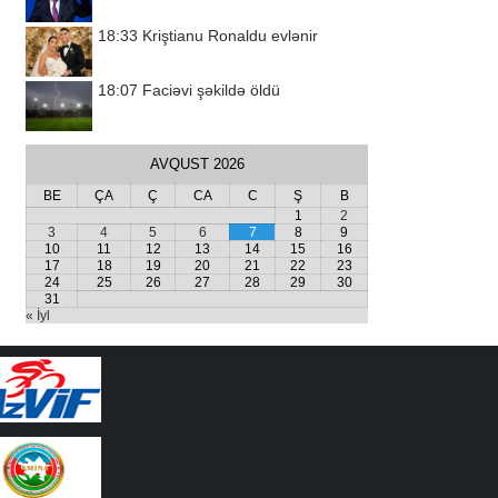
18:33
Kriştianu Ronaldu evlənir
18:07
Faciəvi şəkildə öldü
AVQUST 2026
BE
ÇA
Ç
CA
C
Ş
B
1
2
3
4
5
6
7
8
9
10
11
12
13
14
15
16
17
18
19
20
21
22
23
24
25
26
27
28
29
30
31
« İyl