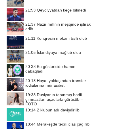
21:53
Qeydiyyatdan keçə bilmədi
21:37
Nazir millinin məşqində iştirak
edib
21:11
Konqresin məkanı bəlli olub
21:05
İslandiyaya məğlub oldu
20:38
Bu göstəricidə hamını
qabaqladı
20:13
Həyat yoldaşından transfer
iddialarına münasibət
19:38
Rusiyanın tanınmış bədii
gimnastları uşaqlarla görüşüb –
FOTO
19:14
2 klubun adı dəyişdirilib
18:44
Mərakeşdə təcili iclas çağırıb