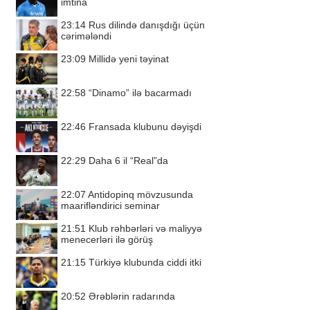
imtina
23:14
Rus dilində danışdığı üçün
cərimələndi
23:09
Millidə yeni təyinat
22:58
“Dinamo” ilə bacarmadı
22:46
Fransada klubunu dəyişdi
22:29
Daha 6 il “Real”da
22:07
Antidopinq mövzusunda
maarifləndirici seminar
21:51
Klub rəhbərləri və maliyyə
menecerləri ilə görüş
21:15
Türkiyə klubunda ciddi itki
20:52
Ərəblərin radarında