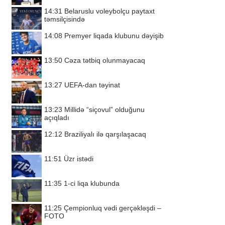
14:31
Belaruslu voleybolçu paytaxt
təmsilçisində
14:08
Premyer liqada klubunu dəyişib
13:50
Cəza tətbiq olunmayacaq
13:27
UEFA-dan təyinat
13:23
Millidə “siçovul” olduğunu
açıqladı
12:12
Braziliyalı ilə qarşılaşacaq
11:51
Üzr istədi
11:35
1-ci liqa klubunda
11:25
Çempionluq vədi gerçəkləşdi –
FOTO