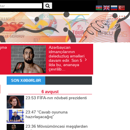
ycan
Ad gününü vətənində
ış sayı: 136
İyul 30, 2026
Baxış sayı: 238
larının
qeyd etməsə də,
luq əməlləri
ürəyi hər zaman
dir. Son 5
doğma yurdu ilə
, ənənəyə
döyünür
b…
SON XƏBƏRLƏR
6 avqust
23:53
FİFA-nın növbəti prezidenti
23:47
“Cavab oyununa
hazırlaşacağıq”
23:36
Mövsümöncəsi məşqlərdən