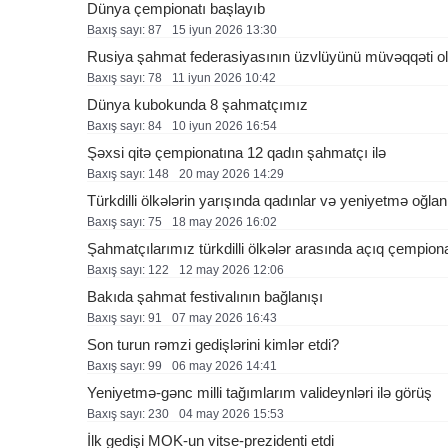
Dünya çempionatı başlayıb
Baxış sayı: 87
15 i̇yun 2026 13:30
Rusiya şahmat federasiyasının üzvlüyünü müvəqqəti ol
Baxış sayı: 78
11 i̇yun 2026 10:42
Dünya kubokunda 8 şahmatçımız
Baxış sayı: 84
10 i̇yun 2026 16:54
Şəxsi qitə çempionatına 12 qadın şahmatçı ilə
Baxış sayı: 148
20 may 2026 14:29
Türkdilli ölkələrin yarışında qadınlar və yeniyetmə oğlanl
Baxış sayı: 75
18 may 2026 16:02
Şahmatçılarımız türkdilli ölkələr arasında açıq çempion
Baxış sayı: 122
12 may 2026 12:06
Bakıda şahmat festivalının bağlanışı
Baxış sayı: 91
07 may 2026 16:43
Son turun rəmzi gedişlərini kimlər etdi?
Baxış sayı: 99
06 may 2026 14:41
Yeniyetmə-gənc milli tağımlarım valideynləri ilə görüş
Baxış sayı: 230
04 may 2026 15:53
İlk gedişi MOK-un vitse-prezidenti etdi