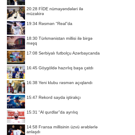
20:28
FİDE nümayəndələri ilə
müzakirə
19:34
Rəsmən “Real”da
18:30
Türkmənistan millisi ilə birgə
məşq
17:08
Serbiyalı futbolçu Azərbaycanda
16:45
Göygöldə hazırlıq başa çatdı
16:38
Yeni klubu rəsmən açıqlandı
15:47
Rekord sayda iştirakçı
15:31
“Al qurdlar”da ayrılıq
14:58
Fransa millisinin üzvü ərəblərlə
anlaşdı