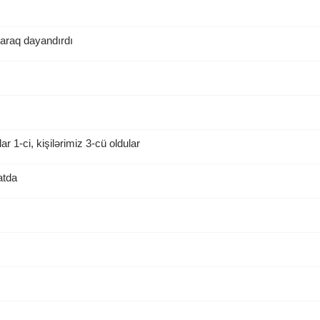
araq dayandırdı
ar 1-ci, kişilərimiz 3-cü oldular
atda