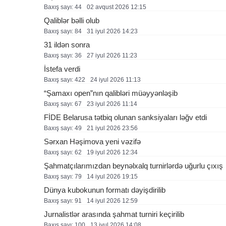
Baxış sayı: 44
02 avqust 2026 12:15
Qaliblər bəlli olub
Baxış sayı: 84
31 i̇yul 2026 14:23
31 ildən sonra
Baxış sayı: 36
27 i̇yul 2026 11:23
İstefa verdi
Baxış sayı: 422
24 i̇yul 2026 11:13
“Şamaxı open”nın qalibləri müəyyənləşib
Baxış sayı: 67
23 i̇yul 2026 11:14
FİDE Belarusa tətbiq olunan sanksiyaları ləğv etdi
Baxış sayı: 49
21 i̇yul 2026 23:56
Sərxan Həşimova yeni vəzifə
Baxış sayı: 62
19 i̇yul 2026 12:34
Şahmatçılarımızdan beynəlxalq turnirlərdə uğurlu çıxış
Baxış sayı: 79
14 i̇yul 2026 19:15
Dünya kubokunun formatı dəyişdirilib
Baxış sayı: 91
14 i̇yul 2026 12:59
Jurnalistlər arasında şahmat turniri keçirilib
Baxış sayı: 100
13 i̇yul 2026 14:08