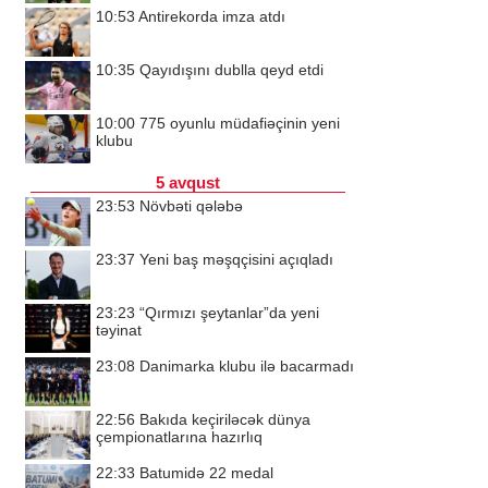
10:53
Antirekorda imza atdı
10:35
Qayıdışını dublla qeyd etdi
10:00
775 oyunlu müdafiəçinin yeni
klubu
5 avqust
23:53
Növbəti qələbə
23:37
Yeni baş məşqçisini açıqladı
23:23
“Qırmızı şeytanlar”da yeni
təyinat
23:08
Danimarka klubu ilə bacarmadı
22:56
Bakıda keçiriləcək dünya
çempionatlarına hazırlıq
22:33
Batumidə 22 medal