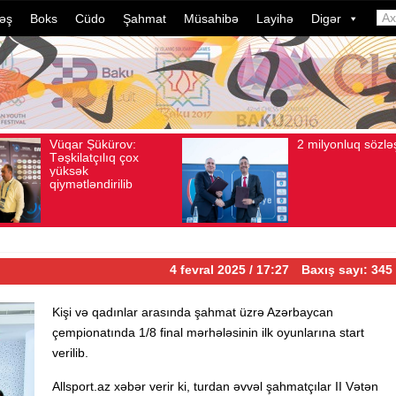
əş
Boks
Cüdo
Şahmat
Müsahibə
Layihə
Digər
2 milyonluq sözləşmə
Azərba
Avqust 04, 2026
Baxış sayı: 80
Avqust 04, 2026
Bax
idmançı
dələduz
davam e
ildə bu
çevrili
4 fevral 2025 / 17:27
Baxış sayı: 345
Kişi və qadınlar arasında şahmat üzrə Azərbaycan
çempionatında 1/8 final mərhələsinin ilk oyunlarına start
verilib.
Allsport.az xəbər verir ki, turdan əvvəl şahmatçılar II Vətən