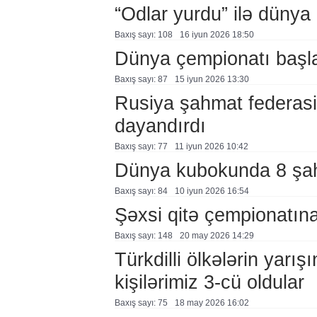
“Odlar yurdu” ilə dünya
Baxış sayı: 108
16 i̇yun 2026 18:50
Dünya çempionatı başl
Baxış sayı: 87
15 i̇yun 2026 13:30
Rusiya şahmat federasi
dayandırdı
Baxış sayı: 77
11 i̇yun 2026 10:42
Dünya kubokunda 8 şa
Baxış sayı: 84
10 i̇yun 2026 16:54
Şəxsi qitə çempionatına
Baxış sayı: 148
20 may 2026 14:29
Türkdilli ölkələrin yarı
kişilərimiz 3-cü oldular
Baxış sayı: 75
18 may 2026 16:02