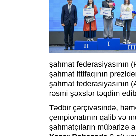
şahmat federasiyasının (
şahmat ittifaqının prezide
şahmat federasiyasının (
rəsmi şəxslər təqdim edib
Tədbir çərçivəsində, həm
çempionatının qalib və mük
şahmatçıların mübarizə a