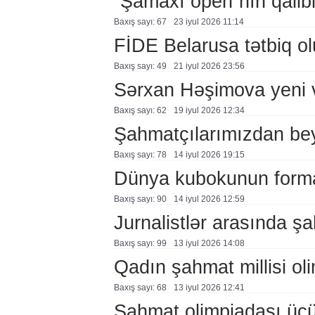
“Şamaxı open”nın qalib
Baxış sayı: 67
23 i̇yul 2026 11:14
FİDE Belarusa tətbiq ol
Baxış sayı: 49
21 i̇yul 2026 23:56
Sərxan Həşimova yeni 
Baxış sayı: 62
19 i̇yul 2026 12:34
Şahmatçılarımızdan beyn
Baxış sayı: 78
14 i̇yul 2026 19:15
Dünya kubokunun formatı
Baxış sayı: 90
14 i̇yul 2026 12:59
Jurnalistlər arasında şah
Baxış sayı: 99
13 i̇yul 2026 14:08
Qadın şahmat millisi oli
Baxış sayı: 68
13 i̇yul 2026 12:41
Şahmat olimpiadası üçün