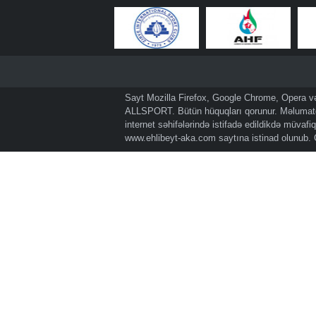
Sayt Mozilla Firefox, Google Chrome, Opera və 
ALLSPORT. Bütün hüquqları qorunur. Məlumatda
internet səhifələrində istifadə edildikdə müvaf
www.ehlibeyt-aka.com
saytına istinad olunub.