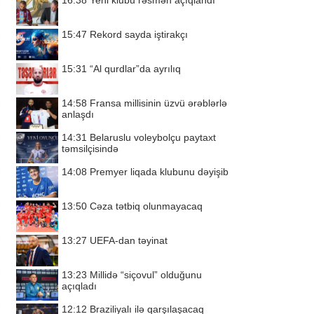
16:38
Yeni klubu rəsmən açıqlandı
15:47
Rekord sayda iştirakçı
15:31
“Al qurdlar”da ayrılıq
14:58
Fransa millisinin üzvü ərəblərlə
anlaşdı
14:31
Belaruslu voleybolçu paytaxt
təmsilçisində
14:08
Premyer liqada klubunu dəyişib
13:50
Cəza tətbiq olunmayacaq
13:27
UEFA-dan təyinat
13:23
Millidə “siçovul” olduğunu
açıqladı
12:12
Braziliyalı ilə qarşılaşacaq