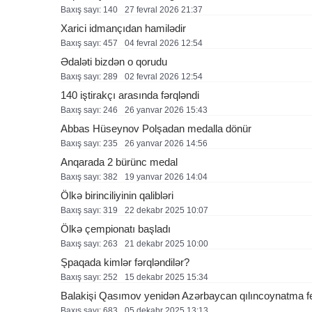
Baxış sayı: 140
27 fevral 2026 21:37
Xarici idmançıdan hamilədir
Baxış sayı: 457
04 fevral 2026 12:54
Ədaləti bizdən o qorudu
Baxış sayı: 289
02 fevral 2026 12:54
140 iştirakçı arasında fərqləndi
Baxış sayı: 246
26 yanvar 2026 15:43
Abbas Hüseynov Polşadan medalla dönür
Baxış sayı: 235
26 yanvar 2026 14:56
Anqarada 2 bürünc medal
Baxış sayı: 382
19 yanvar 2026 14:04
Ölkə birinciliyinin qalibləri
Baxış sayı: 319
22 dekabr 2025 10:07
Ölkə çempionatı başladı
Baxış sayı: 263
21 dekabr 2025 10:00
Şpaqada kimlər fərqləndilər?
Baxış sayı: 252
15 dekabr 2025 15:34
Balakişi Qasımov yenidən Azərbaycan qılıncoynatma fed
Baxış sayı: 683
05 dekabr 2025 13:13