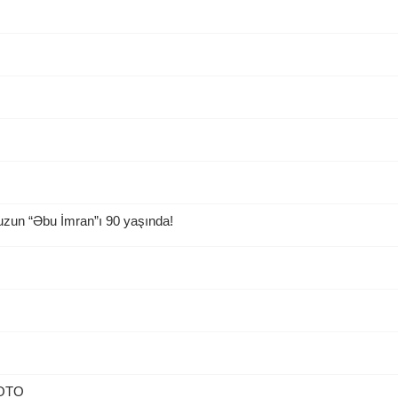
uzun “Əbu İmran”ı 90 yaşında!
 FOTO