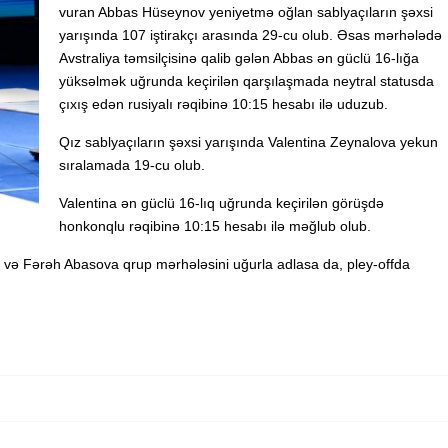
vuran Abbas Hüseynov yeniyetmə oğlan sablyaçıların şəxsi
yarışında 107 iştirakçı arasında 29-cu olub. Əsas mərhələdə
Avstraliya təmsilçisinə qalib gələn Abbas ən güclü 16-lığa
yüksəlmək uğrunda keçirilən qarşılaşmada neytral statusda
çıxış edən rusiyalı rəqibinə 10:15 hesabı ilə uduzub.
Qız sablyaçıların şəxsi yarışında Valentina Zeynalova yekun
sıralamada 19-cu olub.
Valentina ən güclü 16-lıq uğrunda keçirilən görüşdə
honkonqlu rəqibinə 10:15 hesabı ilə məğlub olub.
və Fərəh Abasova qrup mərhələsini uğurla adlasa da, pley-offda