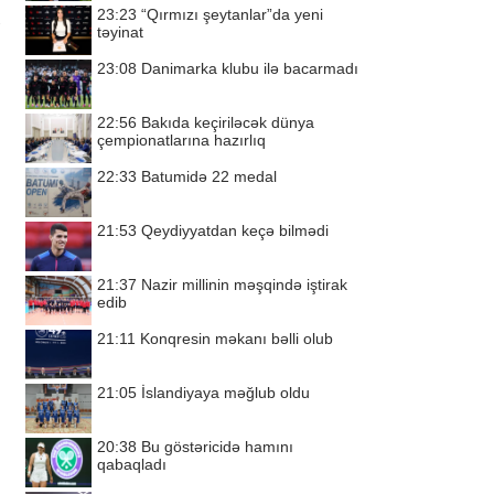
23:23
“Qırmızı şeytanlar”da yeni
təyinat
23:08
Danimarka klubu ilə bacarmadı
22:56
Bakıda keçiriləcək dünya
çempionatlarına hazırlıq
22:33
Batumidə 22 medal
21:53
Qeydiyyatdan keçə bilmədi
21:37
Nazir millinin məşqində iştirak
edib
21:11
Konqresin məkanı bəlli olub
21:05
İslandiyaya məğlub oldu
20:38
Bu göstəricidə hamını
qabaqladı