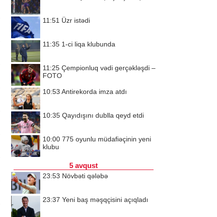
11:51
Üzr istədi
11:35
1-ci liqa klubunda
11:25
Çempionluq vədi gerçəkləşdi –
FOTO
10:53
Antirekorda imza atdı
10:35
Qayıdışını dublla qeyd etdi
10:00
775 oyunlu müdafiəçinin yeni
klubu
5 avqust
23:53
Növbəti qələbə
23:37
Yeni baş məşqçisini açıqladı