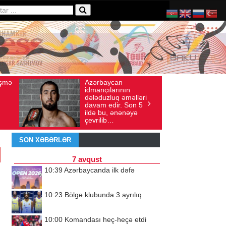
ycan
Ad gününü vətənində
ış sayı: 136
İyul 30, 2026
Baxış sayı: 238
larının
qeyd etməsə də,
luq əməlləri
ürəyi hər zaman
dir. Son 5
doğma yurdu ilə
, ənənəyə
döyünür
b…
SON XƏBƏRLƏR
7 avqust
10:39
Azərbaycanda ilk dəfə
10:23
Bölgə klubunda 3 ayrılıq
10:00
Komandası heç-heçə etdi