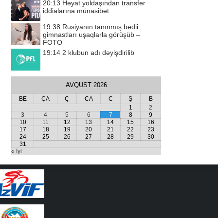
20:13
Həyat yoldaşından transfer
iddialarına münasibət
19:38
Rusiyanın tanınmış bədii
gimnastları uşaqlarla görüşüb –
FOTO
19:14
2 klubun adı dəyişdirilib
AVQUST 2026
BE
ÇA
Ç
CA
C
Ş
B
1
2
3
4
5
6
7
8
9
10
11
12
13
14
15
16
17
18
19
20
21
22
23
24
25
26
27
28
29
30
31
« İyl