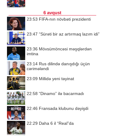
6 avqust
23:53
FİFA-nın növbəti prezidenti
23:47
“Sürəti bir az artırmaq lazım idi”
23:36
Mövsümöncəsi məşqlərdən
imtina
23:14
Rus dilində danışdığı üçün
cərimələndi
23:09
Millidə yeni təyinat
22:58
“Dinamo” ilə bacarmadı
22:46
Fransada klubunu dəyişdi
22:29
Daha 6 il “Real”da