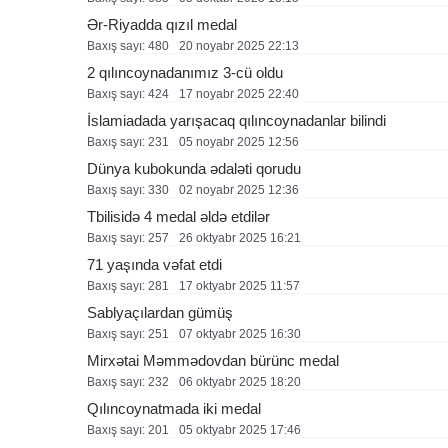
Ər-Riyadda qızıl medal
Baxış sayı: 480
20 noyabr 2025 22:13
2 qılıncoynadanımız 3-cü oldu
Baxış sayı: 424
17 noyabr 2025 22:40
İslamiadada yarışacaq qılıncoynadanlar bilindi
Baxış sayı: 231
05 noyabr 2025 12:56
Dünya kubokunda ədaləti qorudu
Baxış sayı: 330
02 noyabr 2025 12:36
Tbilisidə 4 medal əldə etdilər
Baxış sayı: 257
26 oktyabr 2025 16:21
71 yaşında vəfat etdi
Baxış sayı: 281
17 oktyabr 2025 11:57
Sablyaçılardan gümüş
Baxış sayı: 251
07 oktyabr 2025 16:30
Mirxətai Məmmədovdan bürünc medal
Baxış sayı: 232
06 oktyabr 2025 18:20
Qılıncoynatmada iki medal
Baxış sayı: 201
05 oktyabr 2025 17:46