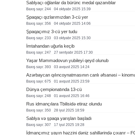
Sablyaçı oğlanlar da bürünc medal qazanıblar
Baxış sayı: 244
04 oktyabr 2025 15:39
Şpaqaçı qızlarımızdan 3-cü yer
Baxış sayı: 356
04 oktyabr 2025 14:06
Şpaqaçımız 3-cü yer tudu
Baxış sayı: 233
03 oktyabr 2025 15:30
İmtahandan uğurla keçib
Baxış sayı: 247
27 sentyabr 2025 17:30
Yaşar Məmmədovun yubileyi qeyd olunub
Baxış sayı: 393
03 avqust 2025 14:24
Azərbaycan qılıncoynatmasının canlı əfsanəsi – kinom
Baxış sayı: 675
01 avqust 2025 23:59
Dünya çempionatında 13-cü
Baxış sayı: 248
01 avqust 2025 16:46
Rus idmançılara Tbilisidə etiraz olundu
Baxış sayı: 350
28 i̇yul 2025 18:59
Sablya və şpaqa yarışları başladı
Baxış sayı: 307
17 i̇yul 2025 19:28
İdmançımız yayın həzzini dəniz sahillərində çıxarır –