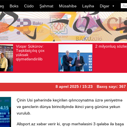
əş
Boks
Cüdo
Şahmat
Müsahibə
Layihə
Digər
2 milyonluq sözləşmə
Azərba
Avqust 04, 2026
Baxış sayı: 80
Avqust 04, 2026
Bax
idmançı
dələduz
davam e
ildə bu
çevrili
8 aprel 2025 / 15:23
Baxış sayı: 367
Çinin Usi şəhərində keçirilən qılıncoynatma üzrə yeniyetmə
və gənclərin dünya birinciliyində ikinci yarış gününə yekun
vurulub.
Allsport.az xəbər verir ki, qrup mərhələsini 3 qələbə ilə başa