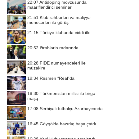
22:07
Antidopinq mövzusunda
maarifləndirici seminar
21:51
Klub rəhbərləri və maliyyə
menecerləri ilə görüş
21:15
Türkiyə klubunda ciddi itki
20:52
Ərəblərin radarında
20:28
FİDE nümayəndələri ilə
müzakirə
19:34
Rəsmən “Real”da
18:30
Türkmənistan millisi ilə birgə
məşq
17:08
Serbiyalı futbolçu Azərbaycanda
16:45
Göygöldə hazırlıq başa çatdı