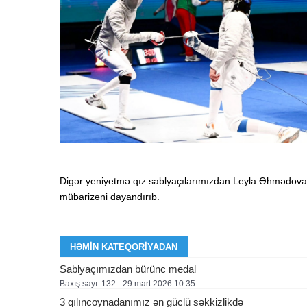
Digər yeniyetmə qız sablyaçılarımızdan Leyla Əhmədova 
mübarizəni dayandırıb.
HƏMIN KATEQORIYADAN
Sablyaçımızdan bürünc medal
Baxış sayı: 132
29 mart 2026 10:35
3 qılıncoynadanımız ən güclü səkkizlikdə