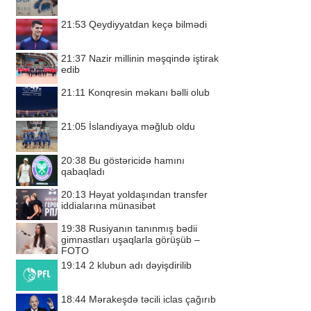
21:53
Qeydiyyatdan keçə bilmədi
21:37
Nazir millinin məşqində iştirak
edib
21:11
Konqresin məkanı bəlli olub
21:05
İslandiyaya məğlub oldu
20:38
Bu göstəricidə hamını
qabaqladı
20:13
Həyat yoldaşından transfer
iddialarına münasibət
19:38
Rusiyanın tanınmış bədii
gimnastları uşaqlarla görüşüb –
FOTO
19:14
2 klubun adı dəyişdirilib
18:44
Mərakeşdə təcili iclas çağırıb