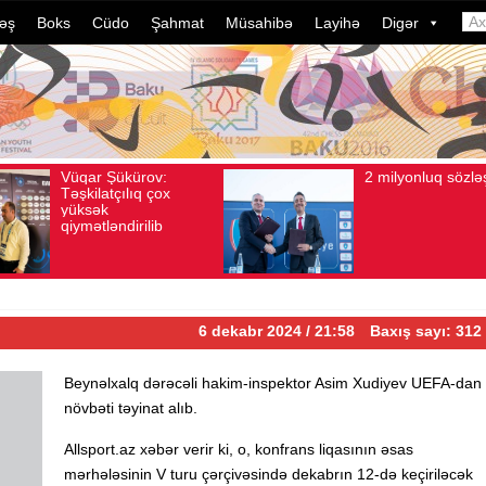
əş
Boks
Cüdo
Şahmat
Müsahibə
Layihə
Digər
2 milyonluq sözləşmə
A
Avqust 04, 2026
Baxış sayı: 80
Avqust 04, 2026
i
d
d
i
ç
6 dekabr 2024 / 21:58
Baxış sayı: 312
Beynəlxalq dərəcəli hakim-inspektor Asim Xudiyev UEFA-dan
növbəti təyinat alıb.
Allsport.az xəbər verir ki, o, konfrans liqasının əsas
mərhələsinin V turu çərçivəsində dekabrın 12-də keçiriləcək