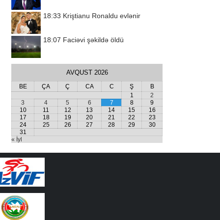
18:33
Kriştianu Ronaldu evlənir
18:07
Faciəvi şəkildə öldü
AVQUST 2026
BE
ÇA
Ç
CA
C
Ş
B
1
2
3
4
5
6
7
8
9
10
11
12
13
14
15
16
17
18
19
20
21
22
23
24
25
26
27
28
29
30
31
« İyl