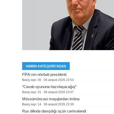
HƏMIN KATEQORIYADAN
FİFA-nın növbəti prezidenti
Baxış sayı: 30
06 avqust 2026 23:53
“Cavab oyununa hazırlaşacağıq”
Baxış sayı: 31
06 avqust 2026 23:47
Mövsümöncəsi məşqlərdən imtina
Baxış sayı: 14
06 avqust 2026 23:36
Rus dilində danışdığı üçün cərimələndi