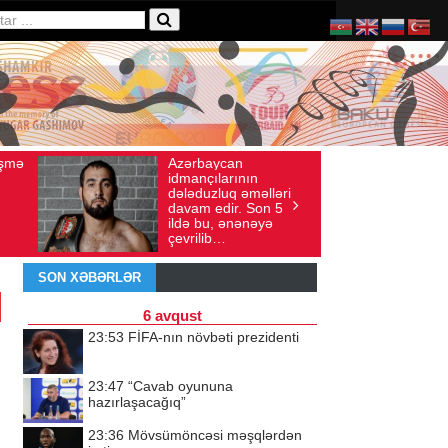
zərbaycan
Ad gününü vətənində
Baxış sayı: 136
İyul 30, 2026
Baxış sayı: 238
dmançılarının
qeyd etməsə də,
ələduzluq əməlləri
ürəyi hər zaman
avam edir. Son 5
doğma yurdu ilə
ldə bu, ənənəyə
döyünür
evrilib…
SON XƏBƏRLƏR
6 avqust
23:53
FİFA-nın növbəti prezidenti
23:47
“Cavab oyununa
hazırlaşacağıq”
23:36
Mövsümöncəsi məşqlərdən