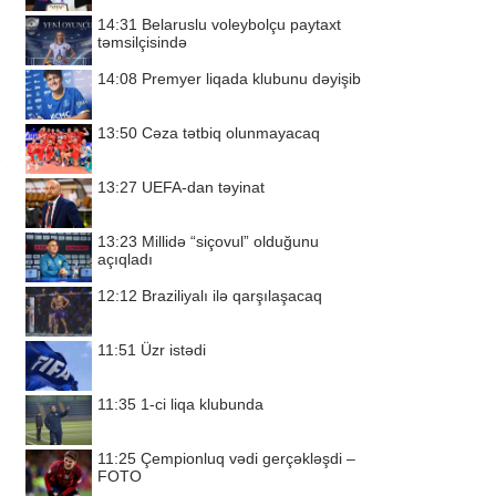
14:31
Belaruslu voleybolçu paytaxt
təmsilçisində
14:08
Premyer liqada klubunu dəyişib
13:50
Cəza tətbiq olunmayacaq
13:27
UEFA-dan təyinat
13:23
Millidə “siçovul” olduğunu
açıqladı
12:12
Braziliyalı ilə qarşılaşacaq
11:51
Üzr istədi
11:35
1-ci liqa klubunda
11:25
Çempionluq vədi gerçəkləşdi –
FOTO