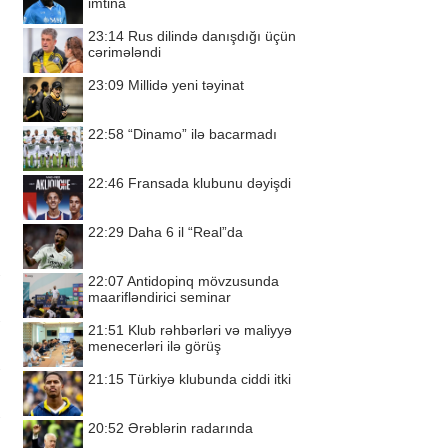
imtina
23:14
Rus dilində danışdığı üçün
cərimələndi
23:09
Millidə yeni təyinat
22:58
“Dinamo” ilə bacarmadı
22:46
Fransada klubunu dəyişdi
22:29
Daha 6 il “Real”da
22:07
Antidopinq mövzusunda
maarifləndirici seminar
21:51
Klub rəhbərləri və maliyyə
menecerləri ilə görüş
21:15
Türkiyə klubunda ciddi itki
20:52
Ərəblərin radarında