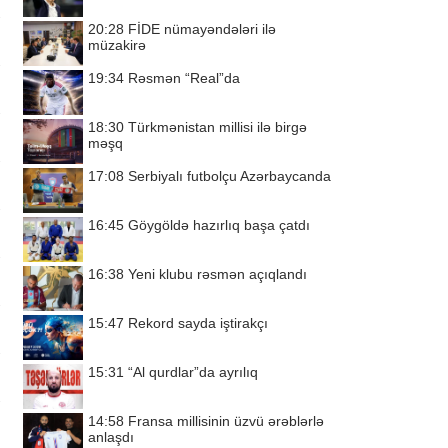
20:28
FİDE nümayəndələri ilə
müzakirə
19:34
Rəsmən “Real”da
18:30
Türkmənistan millisi ilə birgə
məşq
17:08
Serbiyalı futbolçu Azərbaycanda
16:45
Göygöldə hazırlıq başa çatdı
16:38
Yeni klubu rəsmən açıqlandı
15:47
Rekord sayda iştirakçı
15:31
“Al qurdlar”da ayrılıq
14:58
Fransa millisinin üzvü ərəblərlə
anlaşdı