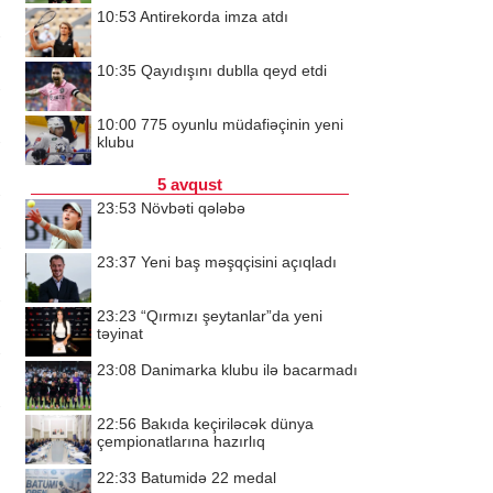
10:53
Antirekorda imza atdı
10:35
Qayıdışını dublla qeyd etdi
10:00
775 oyunlu müdafiəçinin yeni
klubu
5 avqust
23:53
Növbəti qələbə
23:37
Yeni baş məşqçisini açıqladı
23:23
“Qırmızı şeytanlar”da yeni
təyinat
23:08
Danimarka klubu ilə bacarmadı
22:56
Bakıda keçiriləcək dünya
çempionatlarına hazırlıq
22:33
Batumidə 22 medal