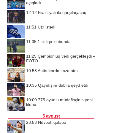
açıqladı
12:12
Braziliyalı ilə qarşılaşacaq
11:51
Üzr istədi
11:35
1-ci liqa klubunda
11:25
Çempionluq vədi gerçəkləşdi –
FOTO
10:53
Antirekorda imza atdı
10:35
Qayıdışını dublla qeyd etdi
10:00
775 oyunlu müdafiəçinin yeni
klubu
5 avqust
23:53
Növbəti qələbə