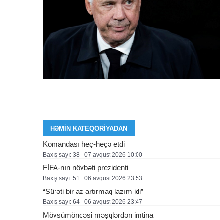
HƏMIN KATEQORIYADAN
Komandası heç-heçə etdi
Baxış sayı: 38
07 avqust 2026 10:00
FİFA-nın növbəti prezidenti
Baxış sayı: 51
06 avqust 2026 23:53
“Sürəti bir az artırmaq lazım idi”
Baxış sayı: 64
06 avqust 2026 23:47
Mövsümöncəsi məşqlərdən imtina