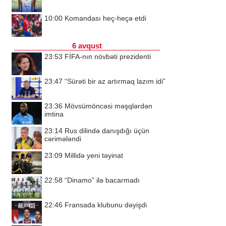
10:00
Komandası heç-heçə etdi
6 avqust
23:53
FİFA-nın növbəti prezidenti
23:47
“Sürəti bir az artırmaq lazım idi”
23:36
Mövsümöncəsi məşqlərdən
imtina
23:14
Rus dilində danışdığı üçün
cərimələndi
23:09
Millidə yeni təyinat
22:58
“Dinamo” ilə bacarmadı
22:46
Fransada klubunu dəyişdi