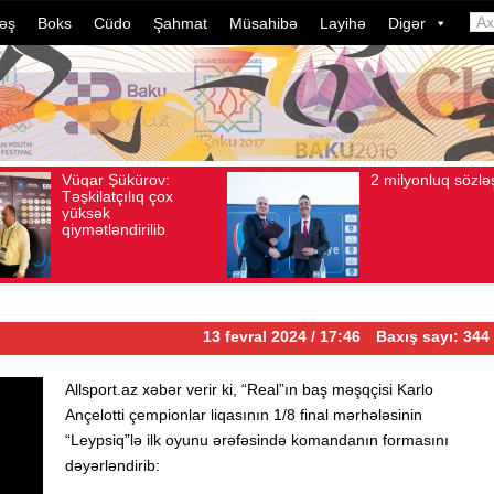
əş
Boks
Cüdo
Şahmat
Müsahibə
Layihə
Digər
Vüqar Şükürov:
2 milyonluq sözləşmə
6
Baxış sayı: 106
Avqust 04, 2026
Baxış sayı: 80
Təşkilatçılıq çox
yüksək
qiymətləndirilib
13 fevral 2024 / 17:46
Baxış sayı: 344
Allsport.az xəbər verir ki, “Real”ın baş məşqçisi Karlo
Ançelotti çempionlar liqasının 1/8 final mərhələsinin
“Leypsiq”lə ilk oyunu ərəfəsində komandanın formasını
dəyərləndirib: