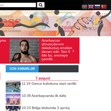
Azərbaycan
Ad gün
Avqust 04, 2026
Baxış sayı: 136
İyul 30, 2026
Bax
idmançılarının
qeyd et
dələduzluq əməlləri
ürəyi h
davam edir. Son 5
doğma y
ildə bu, ənənəyə
döyünü
çevrilib…
SON XƏBƏRLƏR
7 avqust
11:24
Gəncə kubokuna start verilib
10:39
Azərbaycanda ilk dəfə
10:23
Bölgə klubunda 3 ayrılıq