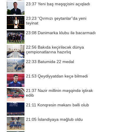
23:37
Yeni baş məşqçisini açıqladı
23:23
“Qırmızı şeytanlar”da yeni
təyinat
23:08
Danimarka klubu ilə bacarmadı
22:56
Bakıda keçiriləcək dünya
çempionatlarına hazırlıq
22:33
Batumidə 22 medal
21:53
Qeydiyyatdan keçə bilmədi
21:37
Nazir millinin məşqində iştirak
edib
21:11
Konqresin məkanı bəlli olub
21:05
İslandiyaya məğlub oldu