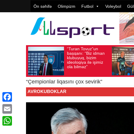
Ön səhifə
Olimpizm
Futbol
Voleybol
Gül
“Turan Tovuz”un
Avqust 05, 2026
Baxış sayı: 190
Avqust 05, 202
başqanı: “Biz idman
klubuyuq, bizim
ideologiya ilə işimiz
ola bilməz”
“Çempionlar liqasını çox sevirik”
AVROKUBOKLAR
Facebook
Email
WhatsApp