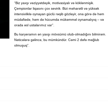
“Biz yaxşı vəziyyətdəyik, motivasiyalı və köklənmişik.
Çempionlar liqasını çox sevirik. Bizi məharətli və yüksək
intensivliklə oynayan güclü rəqib gözləyir, ona görə də həm
müdafiədə, həm də hücumda mükəmməl oynamalıyıq – və
orada əsl ustalarımız var”.
Bu karyeramın ən yaxşı mövsümü olub-olmadığını bilmirəm.
Nəticələrə gəlincə, bu mümkündür. Cəmi 2 dəfə məğlub
olmuşuq”.