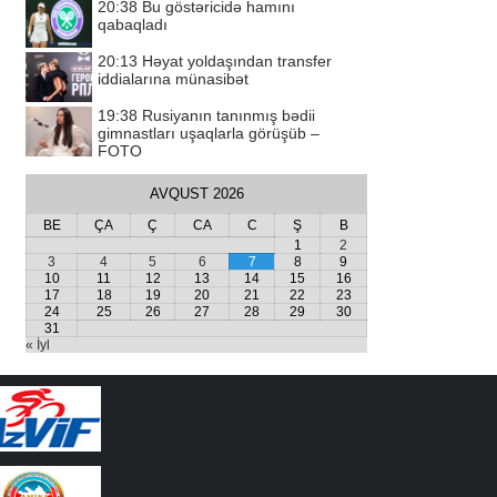
20:38
Bu göstəricidə hamını
qabaqladı
20:13
Həyat yoldaşından transfer
iddialarına münasibət
19:38
Rusiyanın tanınmış bədii
gimnastları uşaqlarla görüşüb –
FOTO
AVQUST 2026
BE
ÇA
Ç
CA
C
Ş
B
1
2
3
4
5
6
7
8
9
10
11
12
13
14
15
16
17
18
19
20
21
22
23
24
25
26
27
28
29
30
31
« İyl