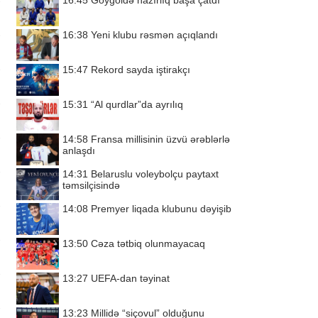
16:45
Göygöldə hazırlıq başa çatdı
16:38
Yeni klubu rəsmən açıqlandı
15:47
Rekord sayda iştirakçı
15:31
“Al qurdlar”da ayrılıq
14:58
Fransa millisinin üzvü ərəblərlə
anlaşdı
14:31
Belaruslu voleybolçu paytaxt
təmsilçisində
14:08
Premyer liqada klubunu dəyişib
13:50
Cəza tətbiq olunmayacaq
13:27
UEFA-dan təyinat
13:23
Millidə “siçovul” olduğunu