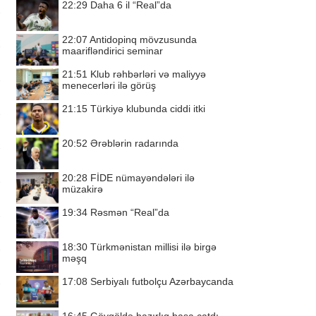
22:29
Daha 6 il “Real”da
22:07
Antidopinq mövzusunda
maarifləndirici seminar
21:51
Klub rəhbərləri və maliyyə
menecerləri ilə görüş
21:15
Türkiyə klubunda ciddi itki
20:52
Ərəblərin radarında
20:28
FİDE nümayəndələri ilə
müzakirə
19:34
Rəsmən “Real”da
18:30
Türkmənistan millisi ilə birgə
məşq
17:08
Serbiyalı futbolçu Azərbaycanda