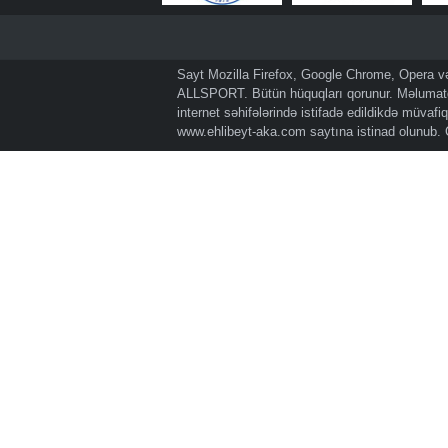
Sayt Mozilla Firefox, Google Chrome, Opera və 
ALLSPORT. Bütün hüquqları qorunur. Məlumatda
internet səhifələrində istifadə edildikdə müvaf
www.ehlibeyt-aka.com
saytına istinad olunub.