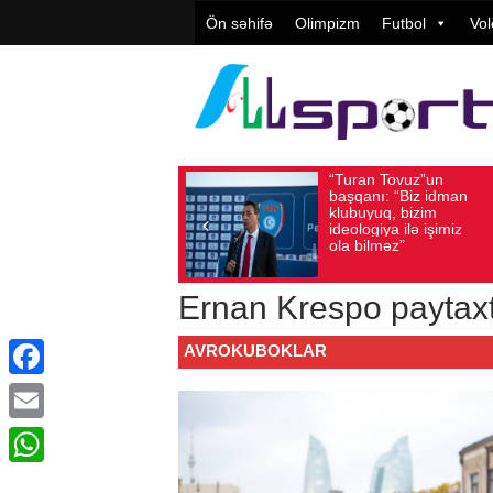
Ön səhifə
Olimpizm
Futbol
Vol
“Turan Tovuz”un
Vüqar
Avqust 05, 2026
Baxış sayı: 194
Avqust 05, 2026
Ba
başqanı: “Biz idman
Təşkil
klubuyuq, bizim
yüksə
ideologiya ilə işimiz
qiymət
ola bilməz”
Ernan Krespo paytax
AVROKUBOKLAR
Facebook
Email
WhatsApp