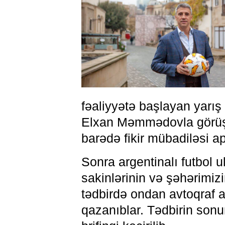
fəaliyyətə başlayan yarı
Elxan Məmmədovla görüşüb
barədə fikir mübadiləsi ap
Sonra argentinalı futbol 
sakinlərinin və şəhərimi
tədbirdə ondan avtoqraf 
qazanıblar. Tədbirin son