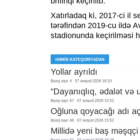
brifinqi keçirilib.
Xatırladaq ki, 2017-ci il
tərəfindən 2019-cu ildə Av
stadionunda keçirilməsi h
HƏMIN KATEQORIYADAN
Yollar ayrıldı
Baxış sayı: 4
07 avqust 2026 18:33
“Dayanıqlıq, ədalət və 
Baxış sayı: 67
07 avqust 2026 15:52
Oğluna qoyacağı adı a
Baxış sayı: 46
07 avqust 2026 15:52
Millidə yeni baş məşqçi