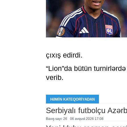
çıxış edirdi.
“Lion”da bütün turnirlər
verib.
HƏMIN KATEQORIYADAN
Serbiyalı futbolçu Azə
Baxış sayı: 26
06 avqust 2026 17:08