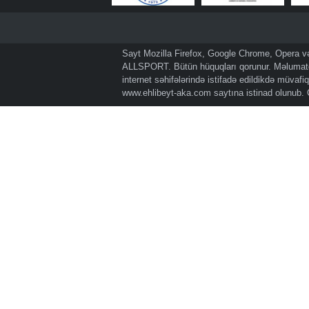
Sayt Mozilla Firefox, Google Chrome, Opera və 
ALLSPORT. Bütün hüquqları qorunur. Məlumatda
internet səhifələrində istifadə edildikdə müvaf
www.ehlibeyt-aka.com
saytına istinad olunub.