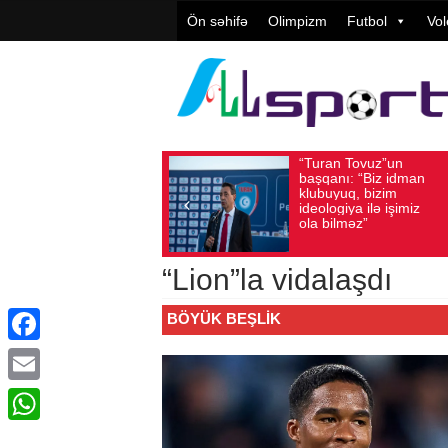
Ön səhifə
Olimpizm
Futbol
Vol
“Turan Tovuz”un
Vüqar Ş
Avqust 05, 2026
Baxış sayı: 180
Avqust 05, 2026
Bax
başqanı: “Biz idman
Təşkilat
klubuyuq, bizim
yüksək
ideologiya ilə işimiz
qiymətlə
ola bilməz”
“Lion”la vidalaşdı
BÖYÜK BEŞLIK
Facebook
Email
WhatsApp