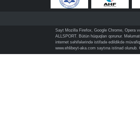
Sayt Mozilla Firefox, Google Chrome, Opera və 
ALLSPORT. Bütün hüquqları qorunur. Məlumatda
internet səhifələrində istifadə edildikdə müvaf
www.ehlibeyt-aka.com
saytına istinad olunub.