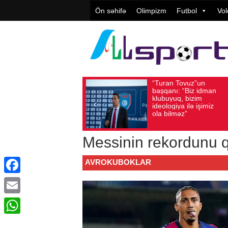
Ön səhifə
Olimpizm
Futbol
Vol
“Turan Tovuz”un
Vüqar Şü
Avqust 05, 2026
Baxış sayı: 221
Avqust 05, 2026
Baxış
başqanı: “Biz idman
Təşkilatç
klubuyuq, bizim
yüksək
ideologiya ilə işimiz
qiymətlənd
ola bilməz”
Messinin rekordunu q
AVROKUBOKLAR
Facebook
Email
WhatsApp