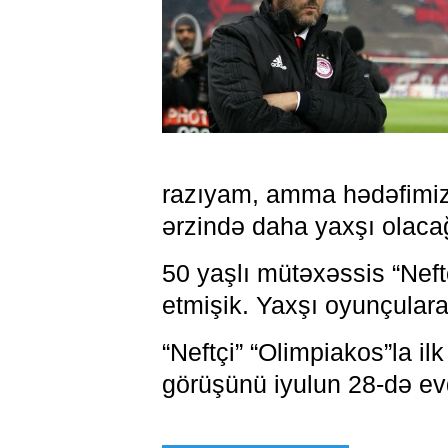
razıyam, amma hədəfimizə
ərzində daha yaxşı olacağ
50 yaşlı mütəxəssis “Neftç
etmişik. Yaxşı oyunçulara
“Neftçi” “Olimpiakos”la i
görüşünü iyulun 28-də ev