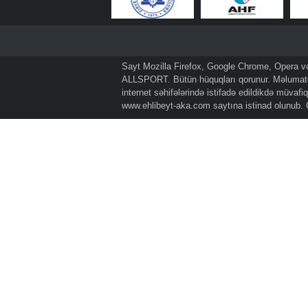
Sayt Mozilla Firefox, Google Chrome, Opera və 
ALLSPORT. Bütün hüquqları qorunur. Məlumatda
internet səhifələrində istifadə edildikdə müvaf
www.ehlibeyt-aka.com
saytına istinad olunub.