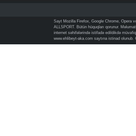
Sayt Mozilla Firefox, Google Chrome, Opera və 
ALLSPORT. Bütün hüquqları qorunur. Məlumatda
internet səhifələrində istifadə edildikdə müvaf
www.ehlibeyt-aka.com
saytına istinad olunub.