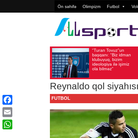
Ön səhifə
Olimpizm
Futbol
Vol
“Turan Tovuz”un
Avqust 05, 2026
Baxış sayı: 204
başqanı: “Biz idman
klubuyuq, bizim
ideologiya ilə işimiz
ola bilməz”
Reynaldo qol siyahıs
FUTBOL
Facebook
Email
WhatsApp