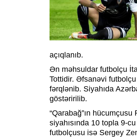
açıqlanıb.
Ən məhsuldar futbolçu İt
Tottidir. Əfsanəvi futbolç
fərqlənib. Siyahıda Azərb
göstəririlib.
“Qarabağ”ın hücumçusu Re
siyahısında 10 topla 9-cu
futbolçusu isə Sergey Ze