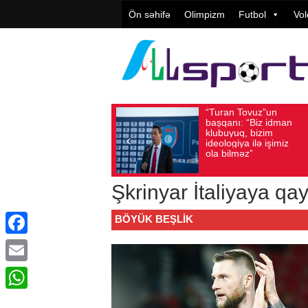
Ön səhifə
Olimpizm
Futbol
Vol
“Turan Tovuz”un
Vüqar
Avqust 05, 2026
Baxış sayı: 180
Avqust 05, 2026
Ba
başqanı: “Biz idman
Təşkil
klubuyuq, bizim
yüksə
ideologiya ilə işimiz
qiymət
ola bilməz”
Şkrinyar İtaliyaya qay
BÖYÜK BEŞLIK
Facebook
Email
WhatsApp