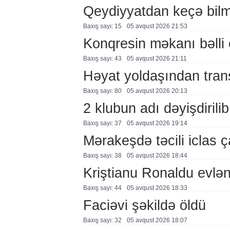
Qeydiyyatdan keçə bil
Baxış sayı: 15
05 avqust 2026 21:53
Konqresin məkanı bəlli 
Baxış sayı: 43
05 avqust 2026 21:11
Həyat yoldaşından trans
Baxış sayı: 80
05 avqust 2026 20:13
2 klubun adı dəyişdirilib
Baxış sayı: 37
05 avqust 2026 19:14
Mərakeşdə təcili iclas ç
Baxış sayı: 38
05 avqust 2026 18:44
Kriştianu Ronaldu evlən
Baxış sayı: 44
05 avqust 2026 18:33
Faciəvi şəkildə öldü
Baxış sayı: 32
05 avqust 2026 18:07