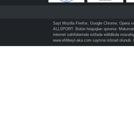
Sayt Mozilla Firefox, Google Chrome, Opera və 
ALLSPORT. Bütün hüquqları qorunur. Məlumatda
internet səhifələrində istifadə edildikdə müvaf
www.ehlibeyt-aka.com
saytına istinad olunub.