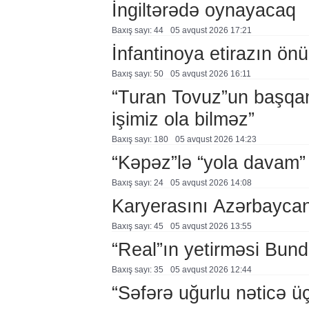
İngiltərədə oynayacaq
Baxış sayı: 44
05 avqust 2026 17:21
İnfantinoya etirazın ön
Baxış sayı: 50
05 avqust 2026 16:11
“Turan Tovuz”un başqanı
işimiz ola bilməz”
Baxış sayı: 180
05 avqust 2026 14:23
“Kəpəz”lə “yola davam”
Baxış sayı: 24
05 avqust 2026 14:08
Karyerasını Azərbayca
Baxış sayı: 45
05 avqust 2026 13:55
“Real”ın yetirməsi Bund
Baxış sayı: 35
05 avqust 2026 12:44
“Səfərə uğurlu nəticə üç