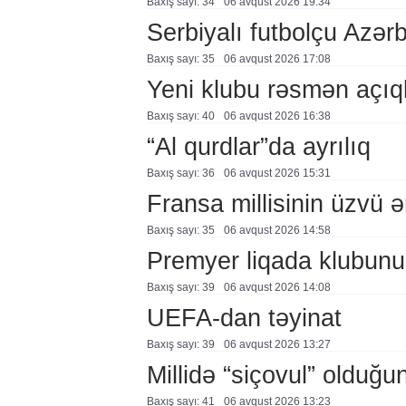
Baxış sayı: 34
06 avqust 2026 19:34
Serbiyalı futbolçu Azə
Baxış sayı: 35
06 avqust 2026 17:08
Yeni klubu rəsmən açıq
Baxış sayı: 40
06 avqust 2026 16:38
“Al qurdlar”da ayrılıq
Baxış sayı: 36
06 avqust 2026 15:31
Fransa millisinin üzvü ə
Baxış sayı: 35
06 avqust 2026 14:58
Premyer liqada klubunu
Baxış sayı: 39
06 avqust 2026 14:08
UEFA-dan təyinat
Baxış sayı: 39
06 avqust 2026 13:27
Millidə “siçovul” olduğu
Baxış sayı: 41
06 avqust 2026 13:23