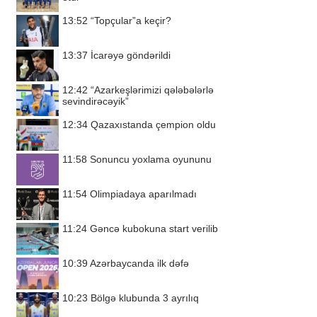
13:52
“Topçular”a keçir?
13:37
İcarəyə göndərildi
12:42
“Azarkeşlərimizi qələbələrlə
sevindirəcəyik”
12:34
Qazaxıstanda çempion oldu
11:58
Sonuncu yoxlama oyununu
11:54
Olimpiadaya aparılmadı
11:24
Gəncə kubokuna start verilib
10:39
Azərbaycanda ilk dəfə
10:23
Bölgə klubunda 3 ayrılıq