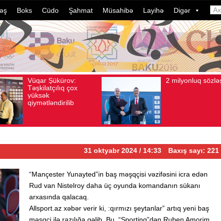
əş
Boks
Cüdo
Şahmat
Müsahibə
Layihə
Digər
2 milyonluq sözləşmə
Azərba
Avqust 04, 2026
Baxış sayı: 80
Avqust 04, 2026
Bax
idmançı
dələduz
davam e
ildə bu
çevrili
31 oktyabr 2024 / 14:33
Baxış sayı: 221
“Mançester Yunayted”in baş məşqçisi vəzifəsini icra edən
Rud van Nistelroy daha üç oyunda komandanın sükanı
arxasında qalacaq.
Allsport.az xəbər verir ki, :qırmızı şeytanlar” artıq yeni baş
məşqçi ilə razılığa gəlib. Bu, “Sportinq”dən Ruben Amorim