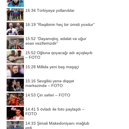
16:34
Türkiyəyə yollanıblar
16:19
“Rəqibinin heç bir ümidi yoxdur”
15:52
“Dayanıqlıq, ədalət və uğur
əsas vəzifəmizdir”
15:52
Oğluna qoyacağı adı açıqlayıb
– FOTO
15:28
Millidə yeni baş məşqçi
15:16
Sevgilisi yenə diqqət
mərkəzində – FOTO
14:53
Çin səfəri – FOTO
14:41
5 övladı ilə foto paylaşdı –
FOTO
14:33
Şimali Makedoniyanı məğlub
etdi