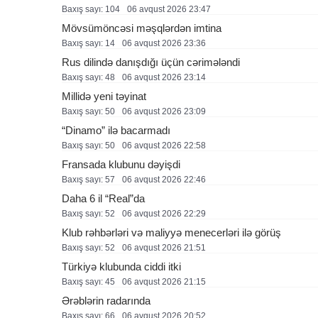
Baxış sayı: 104
06 avqust 2026 23:47
Mövsümöncəsi məşqlərdən imtina
Baxış sayı: 14
06 avqust 2026 23:36
Rus dilində danışdığı üçün cərimələndi
Baxış sayı: 48
06 avqust 2026 23:14
Millidə yeni təyinat
Baxış sayı: 50
06 avqust 2026 23:09
“Dinamo” ilə bacarmadı
Baxış sayı: 50
06 avqust 2026 22:58
Fransada klubunu dəyişdi
Baxış sayı: 57
06 avqust 2026 22:46
Daha 6 il “Real”da
Baxış sayı: 52
06 avqust 2026 22:29
Klub rəhbərləri və maliyyə menecerləri ilə görüş
Baxış sayı: 52
06 avqust 2026 21:51
Türkiyə klubunda ciddi itki
Baxış sayı: 45
06 avqust 2026 21:15
Ərəblərin radarında
Baxış sayı: 66
06 avqust 2026 20:52