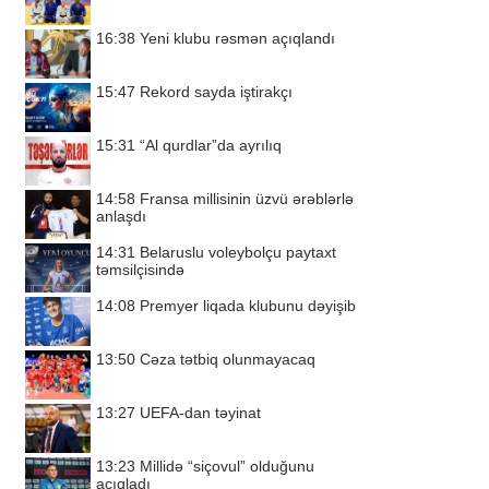
16:38
Yeni klubu rəsmən açıqlandı
15:47
Rekord sayda iştirakçı
15:31
“Al qurdlar”da ayrılıq
14:58
Fransa millisinin üzvü ərəblərlə
anlaşdı
14:31
Belaruslu voleybolçu paytaxt
təmsilçisində
14:08
Premyer liqada klubunu dəyişib
13:50
Cəza tətbiq olunmayacaq
13:27
UEFA-dan təyinat
13:23
Millidə “siçovul” olduğunu
açıqladı