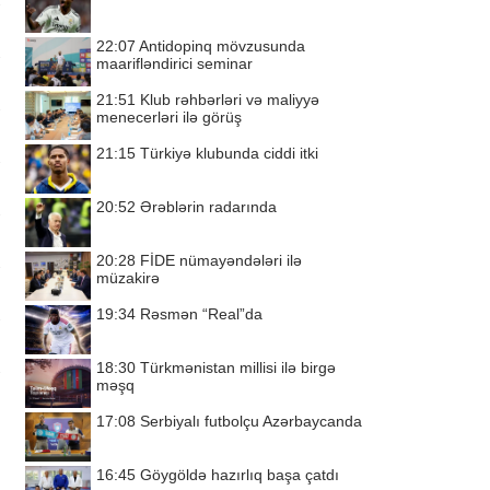
22:07
Antidopinq mövzusunda
maarifləndirici seminar
21:51
Klub rəhbərləri və maliyyə
menecerləri ilə görüş
21:15
Türkiyə klubunda ciddi itki
20:52
Ərəblərin radarında
20:28
FİDE nümayəndələri ilə
müzakirə
19:34
Rəsmən “Real”da
18:30
Türkmənistan millisi ilə birgə
məşq
17:08
Serbiyalı futbolçu Azərbaycanda
16:45
Göygöldə hazırlıq başa çatdı