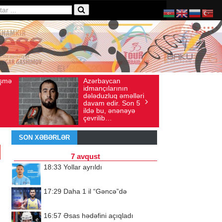
ycan
Ad gününü vətənində
ış sayı: 136
İyul 30, 2026
Baxış sayı: 238
larının
qeyd etməsə də,
luq əməlləri
ürəyi hər zaman
dir. Son 5
doğma yurdu ilə
, ənənəyə
döyünür
b…
SON XƏBƏRLƏR
7 avqust
18:33
Yollar ayrıldı
17:29
Daha 1 il “Gəncə”də
16:57
Əsas hədəfini açıqladı