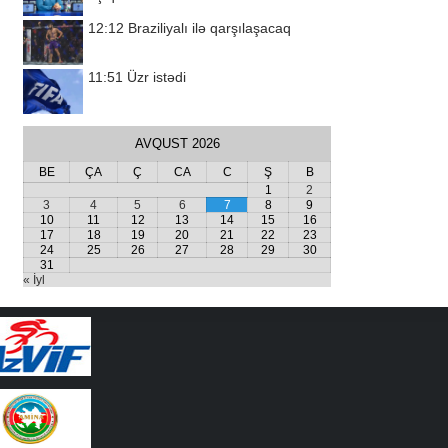
12:12
Braziliyalı ilə qarşılaşacaq
11:51
Üzr istədi
AVQUST 2026
BE
ÇA
Ç
CA
C
Ş
B
1
2
3
4
5
6
7
8
9
10
11
12
13
14
15
16
17
18
19
20
21
22
23
24
25
26
27
28
29
30
31
« İyl