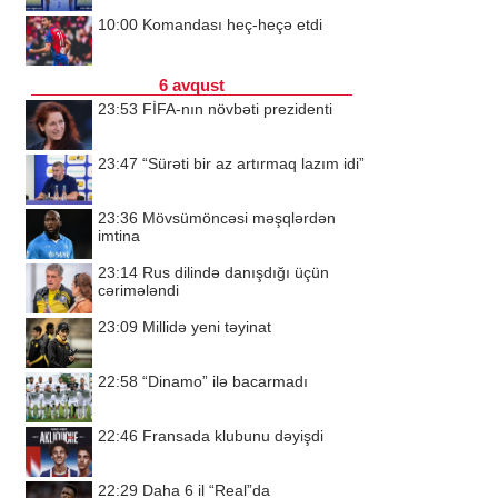
10:00
Komandası heç-heçə etdi
6 avqust
23:53
FİFA-nın növbəti prezidenti
23:47
“Sürəti bir az artırmaq lazım idi”
23:36
Mövsümöncəsi məşqlərdən
imtina
23:14
Rus dilində danışdığı üçün
cərimələndi
23:09
Millidə yeni təyinat
22:58
“Dinamo” ilə bacarmadı
22:46
Fransada klubunu dəyişdi
22:29
Daha 6 il “Real”da