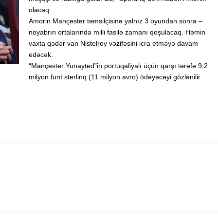
olacaq.
Amorin Mançester təmsilçisinə yalnız 3 oyundan sonra –
noyabrın ortalarında milli fasilə zamanı qoşulacaq. Həmin
vaxta qədər van Nistelroy vəzifəsini icra etməyə davam
edəcək.
“Mançester Yunayted”in portuqaliyalı üçün qarşı tərəfə 9,2
milyon funt sterlinq (11 milyon avro) ödəyəcəyi gözlənilir.