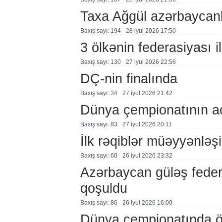
Taxa Ağgül azərbaycanl
Baxış sayı: 194
28 i̇yul 2026 17:50
3 ölkənin federasiyası i
Baxış sayı: 130
27 i̇yul 2026 22:56
DÇ-nin finalında
Baxış sayı: 34
27 i̇yul 2026 21:42
Dünya çempionatının aç
Baxış sayı: 83
27 i̇yul 2026 20:11
İlk rəqiblər müəyyənləş
Baxış sayı: 60
26 i̇yul 2026 23:32
Azərbaycan güləş feder
qoşuldu
Baxış sayı: 86
26 i̇yul 2026 16:00
Dünya çempionatında öl