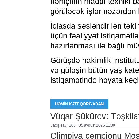
həmçinin maddi-texniki b
görüləcək işlər nəzərdən k
İclasda səsləndirilən təkl
üçün fəaliyyət istiqamətlə
hazırlanması ilə bağlı mü
Görüşdə hakimlik institutun
və güləşin bütün yaş kate
istiqamətində həyata keçir
HƏMIN KATEQORIYADAN
Vüqar Şükürov: Təşkilat
Baxış sayı: 106
05 avqust 2026 11:30
Olimpiya çempionu Mo