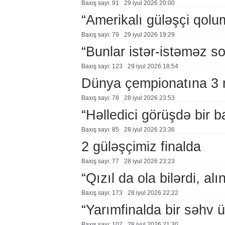
Baxış sayı: 91
29 i̇yul 2026 20:00
“Amerikalı güləşçi qolu
Baxış sayı: 79
29 i̇yul 2026 19:29
“Bunlar istər-istəməz so
Baxış sayı: 123
29 i̇yul 2026 18:54
Dünya çempionatına 3 m
Baxış sayı: 78
28 i̇yul 2026 23:53
“Həlledici görüşdə bir 
Baxış sayı: 85
28 i̇yul 2026 23:36
2 güləşçimiz finalda
Baxış sayı: 77
28 i̇yul 2026 23:23
“Qızıl da ola bilərdi, al
Baxış sayı: 173
28 i̇yul 2026 22:22
“Yarımfinalda bir səhv 
Baxış sayı: 107
28 i̇yul 2026 21:30