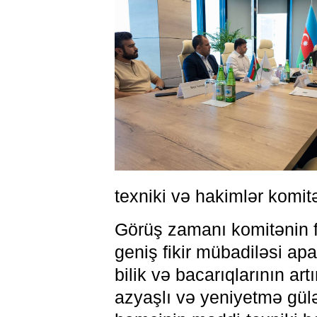
texniki və hakimlər komitə
Görüş zamanı komitənin fə
geniş fikir mübadiləsi ap
bilik və bacarıqlarının art
azyaşlı və yeniyetmə güləş