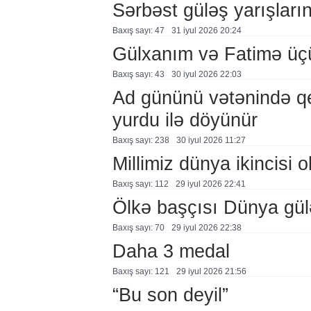
Sərbəst güləş yarışlarına
Baxış sayı: 47
31 i̇yul 2026 20:24
Gülxanım və Fatimə üçü
Baxış sayı: 43
30 i̇yul 2026 22:03
Ad gününü vətənində q
yurdu ilə döyünür
Baxış sayı: 238
30 i̇yul 2026 11:27
Millimiz dünya ikincisi o
Baxış sayı: 112
29 i̇yul 2026 22:41
Ölkə başçısı Dünya güləş
Baxış sayı: 70
29 i̇yul 2026 22:38
Daha 3 medal
Baxış sayı: 121
29 i̇yul 2026 21:56
“Bu son deyil”