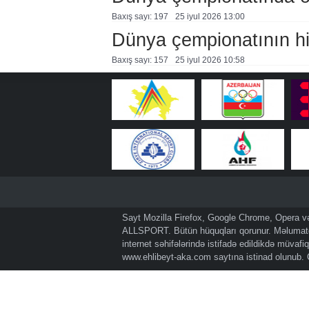
Baxış sayı: 197
25 i̇yul 2026 13:00
Dünya çempionatının hi
Baxış sayı: 157
25 i̇yul 2026 10:58
Sayt Mozilla Firefox, Google Chrome, Opera və 
ALLSPORT. Bütün hüquqları qorunur. Məlumatda
internet səhifələrində istifadə edildikdə müvaf
www.ehlibeyt-aka.com
saytına istinad olunub.