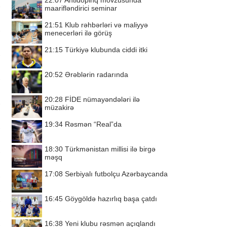
22:07
Antidopinq mövzusunda
maarifləndirici seminar
21:51
Klub rəhbərləri və maliyyə
menecerləri ilə görüş
21:15
Türkiyə klubunda ciddi itki
20:52
Ərəblərin radarında
20:28
FİDE nümayəndələri ilə
müzakirə
19:34
Rəsmən “Real”da
18:30
Türkmənistan millisi ilə birgə
məşq
17:08
Serbiyalı futbolçu Azərbaycanda
16:45
Göygöldə hazırlıq başa çatdı
16:38
Yeni klubu rəsmən açıqlandı