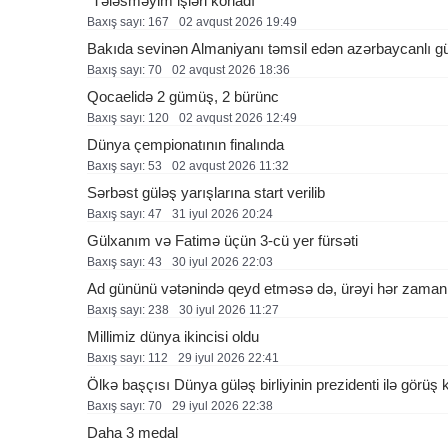
“Tələsməyim işləri korladı”
Baxış sayı: 167
02 avqust 2026 19:49
Bakıda sevinən Almaniyanı təmsil edən azərbaycanlı g
Baxış sayı: 70
02 avqust 2026 18:36
Qocaelidə 2 gümüş, 2 bürünc
Baxış sayı: 120
02 avqust 2026 12:49
Dünya çempionatının finalında
Baxış sayı: 53
02 avqust 2026 11:32
Sərbəst güləş yarışlarına start verilib
Baxış sayı: 47
31 i̇yul 2026 20:24
Gülxanım və Fatimə üçün 3-cü yer fürsəti
Baxış sayı: 43
30 i̇yul 2026 22:03
Ad gününü vətənində qeyd etməsə də, ürəyi hər zaman
Baxış sayı: 238
30 i̇yul 2026 11:27
Millimiz dünya ikincisi oldu
Baxış sayı: 112
29 i̇yul 2026 22:41
Ölkə başçısı Dünya güləş birliyinin prezidenti ilə görüş k
Baxış sayı: 70
29 i̇yul 2026 22:38
Daha 3 medal