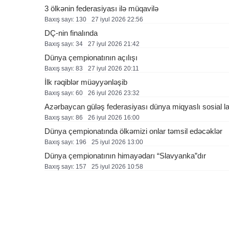
3 ölkənin federasiyası ilə müqavilə
Baxış sayı: 130
27 i̇yul 2026 22:56
DÇ-nin finalında
Baxış sayı: 34
27 i̇yul 2026 21:42
Dünya çempionatının açılışı
Baxış sayı: 83
27 i̇yul 2026 20:11
İlk rəqiblər müəyyənləşib
Baxış sayı: 60
26 i̇yul 2026 23:32
Azərbaycan güləş federasiyası dünya miqyaslı sosial l
Baxış sayı: 86
26 i̇yul 2026 16:00
Dünya çempionatında ölkəmizi onlar təmsil edəcəklər
Baxış sayı: 196
25 i̇yul 2026 13:00
Dünya çempionatının himayədarı “Slavyanka”dır
Baxış sayı: 157
25 i̇yul 2026 10:58