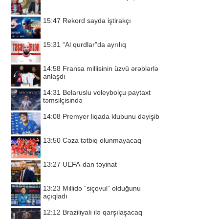
15:47
Rekord sayda iştirakçı
15:31
“Al qurdlar”da ayrılıq
14:58
Fransa millisinin üzvü ərəblərlə
anlaşdı
14:31
Belaruslu voleybolçu paytaxt
təmsilçisində
14:08
Premyer liqada klubunu dəyişib
13:50
Cəza tətbiq olunmayacaq
13:27
UEFA-dan təyinat
13:23
Millidə “siçovul” olduğunu
açıqladı
12:12
Braziliyalı ilə qarşılaşacaq