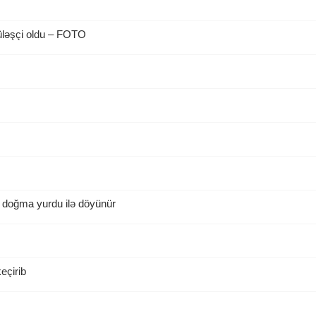
üləşçi oldu – FOTO
 doğma yurdu ilə döyünür
eçirib