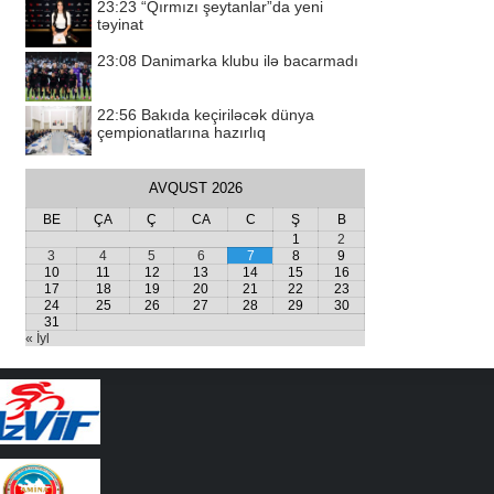
23:23
“Qırmızı şeytanlar”da yeni
təyinat
23:08
Danimarka klubu ilə bacarmadı
22:56
Bakıda keçiriləcək dünya
çempionatlarına hazırlıq
AVQUST 2026
BE
ÇA
Ç
CA
C
Ş
B
1
2
3
4
5
6
7
8
9
10
11
12
13
14
15
16
17
18
19
20
21
22
23
24
25
26
27
28
29
30
31
« İyl