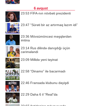
6 avqust
23:53
FİFA-nın növbəti prezidenti
23:47
“Sürəti bir az artırmaq lazım idi”
23:36
Mövsümöncəsi məşqlərdən
imtina
23:14
Rus dilində danışdığı üçün
cərimələndi
23:09
Millidə yeni təyinat
22:58
“Dinamo” ilə bacarmadı
22:46
Fransada klubunu dəyişdi
22:29
Daha 6 il “Real”da