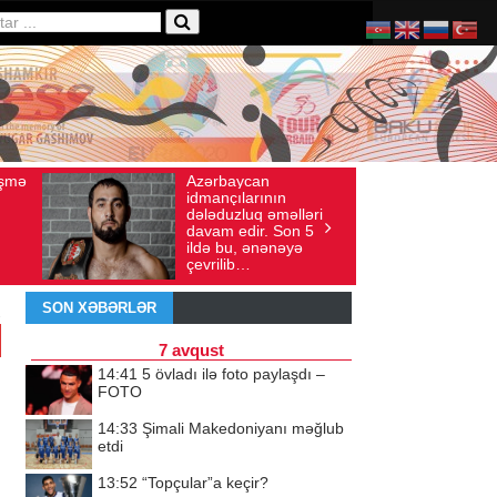
ycan
Ad gününü vətənində
ış sayı: 136
İyul 30, 2026
Baxış sayı: 238
larının
qeyd etməsə də,
luq əməlləri
ürəyi hər zaman
dir. Son 5
doğma yurdu ilə
, ənənəyə
döyünür
b…
SON XƏBƏRLƏR
7 avqust
14:41
5 övladı ilə foto paylaşdı –
FOTO
14:33
Şimali Makedoniyanı məğlub
etdi
13:52
“Topçular”a keçir?