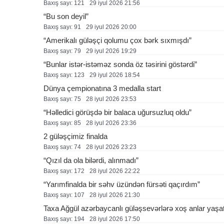
Baxış sayı: 121
29 i̇yul 2026 21:56
“Bu son deyil”
Baxış sayı: 91
29 i̇yul 2026 20:00
“Amerikalı güləşçi qolumu çox bərk sıxmışdı”
Baxış sayı: 79
29 i̇yul 2026 19:29
“Bunlar istər-istəməz sonda öz təsirini göstərdi”
Baxış sayı: 123
29 i̇yul 2026 18:54
Dünya çempionatına 3 medalla start
Baxış sayı: 75
28 i̇yul 2026 23:53
“Həlledici görüşdə bir balaca uğursuzluq oldu”
Baxış sayı: 85
28 i̇yul 2026 23:36
2 güləşçimiz finalda
Baxış sayı: 74
28 i̇yul 2026 23:23
“Qızıl da ola bilərdi, alınmadı”
Baxış sayı: 172
28 i̇yul 2026 22:22
“Yarımfinalda bir səhv üzündən fürsəti qaçırdım”
Baxış sayı: 107
28 i̇yul 2026 21:30
Taxa Ağgül azərbaycanlı güləşsevərlərə xoş anlar yaşa
Baxış sayı: 194
28 i̇yul 2026 17:50