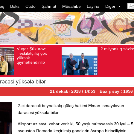
əş
Boks
Cüdo
Şahmat
Müsahibə
Layihə
Digər
2 milyonluq sözləşmə
Azərba
Avqust 04, 2026
Baxış sayı: 80
Avqust 04, 2026
Bax
idmançı
dələduz
davam e
ildə bu
çevrili
əcəsi yüksələ bilər
21 dekabr 2018 / 14:53
Baxış sayı: 1656
2-ci dərəcəli beynəlxalq güləş hakimi Elman İsmayılovun
dərəcəsi yüksələ bilər.
Allsport.az saytı xəbər verir ki, 50 yaşlı mütəxəssis 30 iyul – 5
avqustda Romada keçirilmiş gənclərin Avropa birinciliyinin