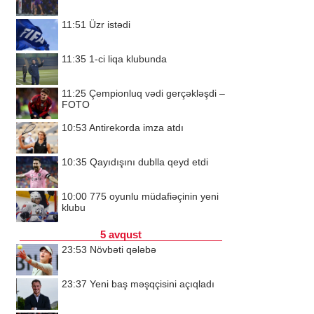
11:51
Üzr istədi
11:35
1-ci liqa klubunda
11:25
Çempionluq vədi gerçəkləşdi –
FOTO
10:53
Antirekorda imza atdı
10:35
Qayıdışını dublla qeyd etdi
10:00
775 oyunlu müdafiəçinin yeni
klubu
5 avqust
23:53
Növbəti qələbə
23:37
Yeni baş məşqçisini açıqladı