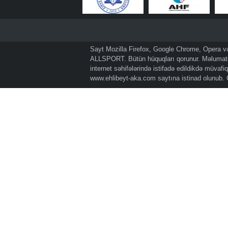
Sayt Mozilla Firefox, Google Chrome, Opera və 
ALLSPORT. Bütün hüquqları qorunur. Məlumatda
internet səhifələrində istifadə edildikdə müvaf
www.ehlibeyt-aka.com
saytına istinad olunub.