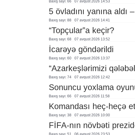
Baxış sayı: 66
07 avqust 2026 14:53
5 övladını yanına aldı
Baxış sayı: 88
07 avqust 2026 14:41
“Topçular”a keçir?
Baxış sayı: 68
07 avqust 2026 13:52
İcarəyə göndərildi
Baxış sayı: 60
07 avqust 2026 13:37
“Azarkeşlərimizi qələbəl
Baxış sayı: 74
07 avqust 2026 12:42
Sonuncu yoxlama oyun
Baxış sayı: 66
07 avqust 2026 11:58
Komandası heç-heçə et
Baxış sayı: 38
07 avqust 2026 10:00
FİFA-nın növbəti prezid
Baxış sayı: 51
06 avqust 2026 23:53