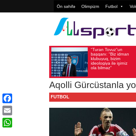
Ön səhifə
Olimpizm
Futbol
Vol
“Turan Tovuz”un
Vüqar
Avqust 05, 2026
Baxış sayı: 221
Avqust 05, 2026
Ba
başqanı: “Biz idman
Təşkil
klubuyuq, bizim
yüksə
ideologiya ilə işimiz
qiymət
ola bilməz”
Aqolli Gürcüstanla yo
FUTBOL
Facebook
Email
WhatsApp