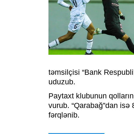
təmsilçisi “Bank Respubl
uduzub.
Paytaxt klubunun qolların
vurub. “Qarabağ”dan isə 
fərqlənib.