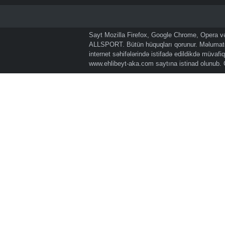
Sayt Mozilla Firefox, Google Chrome, Opera və 
ALLSPORT. Bütün hüquqları qorunur. Məlumatda
internet səhifələrində istifadə edildikdə müvaf
www.ehlibeyt-aka.com
saytına istinad olunub.