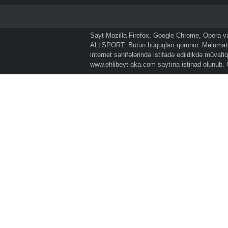
Sayt Mozilla Firefox, Google Chrome, Opera və 
ALLSPORT. Bütün hüquqları qorunur. Məlumatda
internet səhifələrində istifadə edildikdə müvaf
www.ehlibeyt-aka.com
saytına istinad olunub.