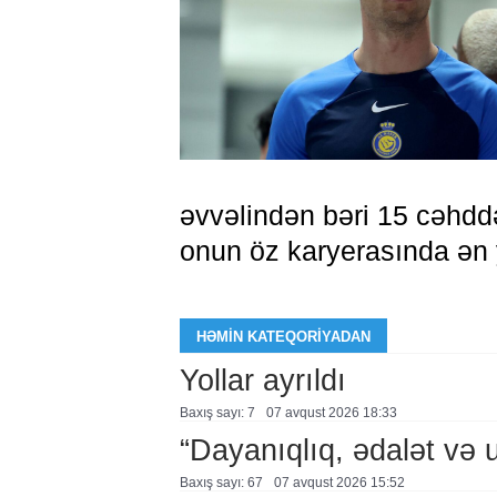
əvvəlindən bəri 15 cəhddə
onun öz karyerasında ən y
HƏMIN KATEQORIYADAN
Yollar ayrıldı
Baxış sayı: 7
07 avqust 2026 18:33
“Dayanıqlıq, ədalət və 
Baxış sayı: 67
07 avqust 2026 15:52