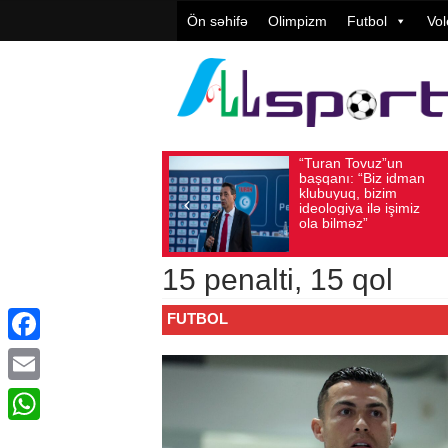
Ön səhifə
Olimpizm
Futbol
Vol
“Turan Tovuz”un
Vüqar Ş
Avqust 05, 2026
Baxış sayı: 194
Avqust 05, 2026
Bax
başqanı: “Biz idman
Təşkilat
klubuyuq, bizim
yüksək
ideologiya ilə işimiz
qiymətlə
ola bilməz”
15 penalti, 15 qol
FUTBOL
Facebook
Email
WhatsApp