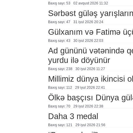
Baxış sayı: 53
02 avqust 2026 11:32
Sərbəst güləş yarışlarına
Baxış sayı: 47
31 i̇yul 2026 20:24
Gülxanım və Fatimə üçü
Baxış sayı: 43
30 i̇yul 2026 22:03
Ad gününü vətənində q
yurdu ilə döyünür
Baxış sayı: 238
30 i̇yul 2026 11:27
Millimiz dünya ikincisi o
Baxış sayı: 112
29 i̇yul 2026 22:41
Ölkə başçısı Dünya güləş
Baxış sayı: 70
29 i̇yul 2026 22:38
Daha 3 medal
Baxış sayı: 121
29 i̇yul 2026 21:56