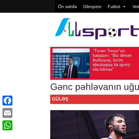
Ön səhifə
Olimpizm
Futbol
Vol
“Turan Tovuz”un
Vü
Avqust 05, 2026
Baxış sayı: 217
Avqust 05, 2026
başqanı: “Biz idman
Təş
klubuyuq, bizim
yü
ideologiya ilə işimiz
qiy
ola bilməz”
Gənc pəhləvanın uğurl
GÜLƏŞ
Facebook
Email
WhatsApp