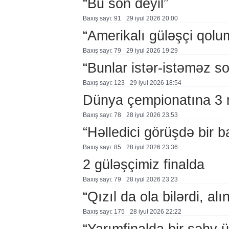
“Bu son deyil”
Baxış sayı: 91
29 i̇yul 2026 20:00
“Amerikalı güləşçi qolu
Baxış sayı: 79
29 i̇yul 2026 19:29
“Bunlar istər-istəməz so
Baxış sayı: 123
29 i̇yul 2026 18:54
Dünya çempionatına 3 m
Baxış sayı: 78
28 i̇yul 2026 23:53
“Həlledici görüşdə bir 
Baxış sayı: 85
28 i̇yul 2026 23:36
2 güləşçimiz finalda
Baxış sayı: 79
28 i̇yul 2026 23:23
“Qızıl da ola bilərdi, al
Baxış sayı: 175
28 i̇yul 2026 22:22
“Yarımfinalda bir səhv 