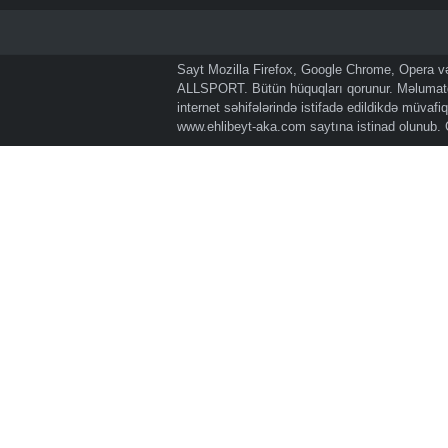
Sayt Mozilla Firefox, Google Chrome, Opera və 
ALLSPORT. Bütün hüquqları qorunur. Məlumatda
internet səhifələrində istifadə edildikdə müvaf
www.ehlibeyt-aka.com
saytına istinad olunub.