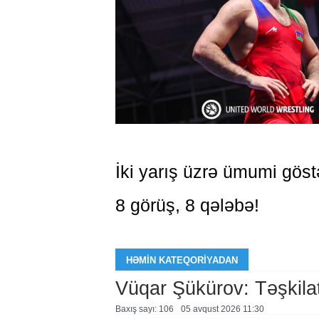
İki yarış üzrə ümumi göstə
8 görüş, 8 qələbə!
HƏMIN KATEQORIYADAN
Vüqar Şükürov: Təşkilat
Baxış sayı: 106
05 avqust 2026 11:30