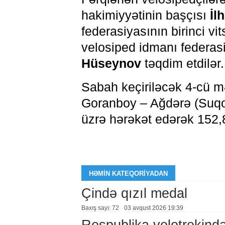
hakimiyyətinin başçısı
İl
federasiyasının birinci vi
velosiped idmanı federasi
Hüseynov
təqdim etdilər.
Sabah keçiriləcək 4-cü m
Goranboy – Ağdərə (Suqov
üzrə hərəkət edərək 152,
HƏMIN KATEQORIYADAN
Çində qızıl medal
Baxış sayı: 72
03 avqust 2026 19:39
Respublika velotrekində 