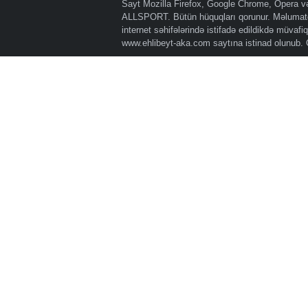
Sayt Mozilla Firefox, Google Chrome, Opera və 
ALLSPORT. Bütün hüquqları qorunur. Məlumatda
internet səhifələrində istifadə edildikdə müvaf
www.ehlibeyt-aka.com
saytına istinad olunub.