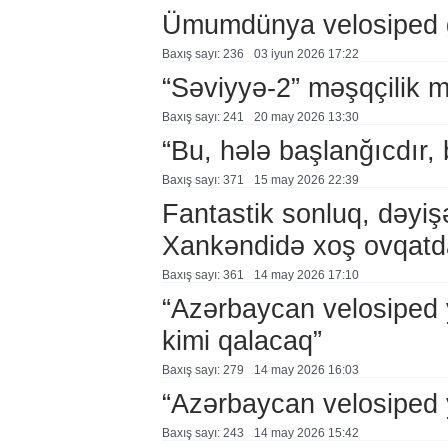
Ümumdünya velosiped 
Baxış sayı: 236
03 i̇yun 2026 17:22
“Səviyyə-2” məşqçilik mə
Baxış sayı: 241
20 may 2026 13:30
“Bu, hələ başlanğıcdır,
Baxış sayı: 371
15 may 2026 22:39
Fantastik sonluq, dəyiş
Xankəndidə xoş ovqatd
Baxış sayı: 361
14 may 2026 17:10
“Azərbaycan velosiped 
kimi qalacaq”
Baxış sayı: 279
14 may 2026 16:03
“Azərbaycan velosiped 
Baxış sayı: 243
14 may 2026 15:42