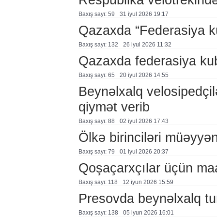
Baxış sayı: 59
31 i̇yul 2026 19:17
Qazaxda “Federasiya k
Baxış sayı: 132
26 i̇yul 2026 11:32
Qazaxda federasiya kub
Baxış sayı: 65
20 i̇yul 2026 14:55
Beynəlxalq velosipedçil
qiymət verib
Baxış sayı: 88
02 i̇yul 2026 17:43
Ölkə birinciləri müəyyən
Baxış sayı: 79
01 i̇yul 2026 20:37
Qoşaçarxçılar üçün maar
Baxış sayı: 118
12 i̇yun 2026 15:59
Presovda beynəlxalq tur
Baxış sayı: 138
05 i̇yun 2026 16:01