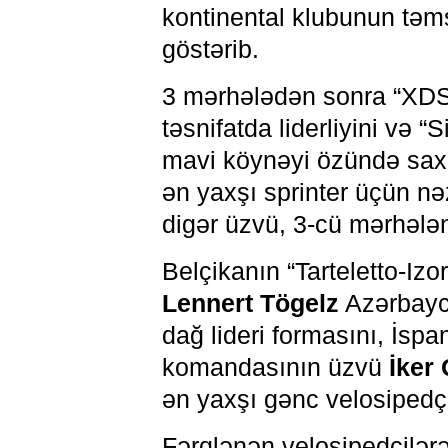
kontinental klubunun təms
göstərib.
3 mərhələdən sonra “XDS
təsnifatda liderliyini və 
mavi köynəyi özündə saxl
ən yaxşı sprinter üçün n
digər üzvü, 3-cü mərhələni
Belçikanın “Tarteletto-Izo
Lennert Tögelz
Azərbayca
dağ lideri formasını, İsp
komandasının üzvü
İker
ən yaxşı gənc velosipedç
Fərqlənən velosipedçilərə