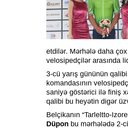
etdilər. Mərhələ daha çox s
velosipedçilər arasında li
3-cü yarış gününün qalib
komandasının velosipedç
saniyə göstərici ilə finiş 
qalibi bu heyətin digər ü
Belçikanın “Tarleltto-Izo
Düpon
bu mərhələdə 2-ci