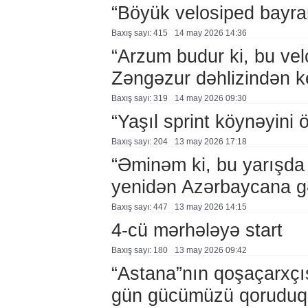
“Böyük velosiped bayra
Baxış sayı: 415
14 may 2026 14:36
“Arzum budur ki, bu vel
Zəngəzur dəhlizindən k
Baxış sayı: 319
14 may 2026 09:30
“Yaşıl sprint köynəyini
Baxış sayı: 204
13 may 2026 17:18
“Əminəm ki, bu yarışda 
yenidən Azərbaycana g
Baxış sayı: 447
13 may 2026 14:15
4-cü mərhələyə start
Baxış sayı: 180
13 may 2026 09:42
“Astana”nın qoşaçarxçıs
gün gücümüzü qoruduq