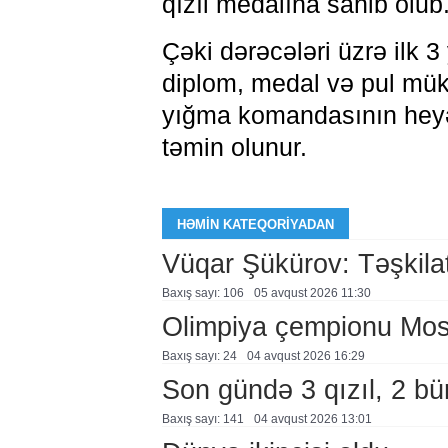
qızıl medalına sahib olub
Çəki dərəcələri üzrə ilk 
diplom, medal və pul mükaf
yığma komandasının heyət
təmin olunur.
HƏMIN KATEQORIYADAN
Vüqar Şükürov: Təşkilat
Baxış sayı: 106
05 avqust 2026 11:30
Olimpiya çempionu Mo
Baxış sayı: 24
04 avqust 2026 16:29
Son gündə 3 qızıl, 2 bü
Baxış sayı: 141
04 avqust 2026 13:01