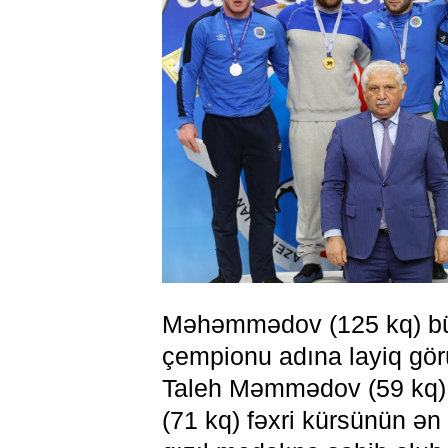
Məhəmmədov (125 kq) büt
çempionu adına layiq gör
Taleh Məmmədov (59 kq)
(71 kq) fəxri kürsünün ən