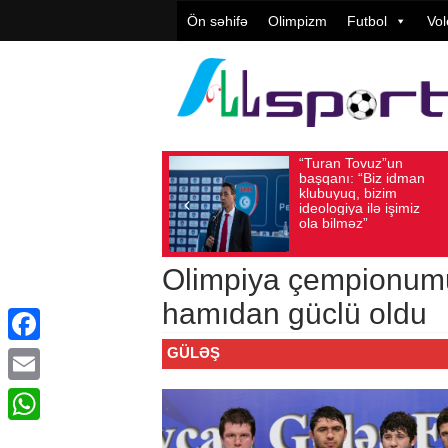
Ön səhifə
Olimpizm
Futbol
Vol
“Turan Tovuz”un
Avqust 05, 2026
Baxış sayı: 221
Avqust 05,
başqanı: “Biz idman
klubuyuq, bizim
ideologiya ilə işimiz
ola bilməz”
Olimpiya çempionumu
hamıdan güclü oldu
GÜLƏŞ
Facebook
Email
WhatsApp