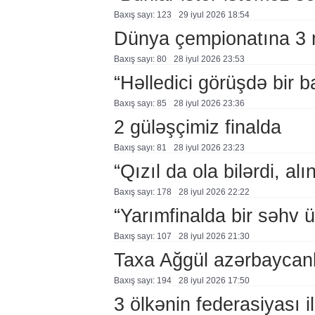
Baxış sayı: 123
29 i̇yul 2026 18:54
Dünya çempionatına 3 m
Baxış sayı: 80
28 i̇yul 2026 23:53
“Həlledici görüşdə bir 
Baxış sayı: 85
28 i̇yul 2026 23:36
2 güləşçimiz finalda
Baxış sayı: 81
28 i̇yul 2026 23:23
“Qızıl da ola bilərdi, al
Baxış sayı: 178
28 i̇yul 2026 22:22
“Yarımfinalda bir səhv 
Baxış sayı: 107
28 i̇yul 2026 21:30
Taxa Ağgül azərbaycanl
Baxış sayı: 194
28 i̇yul 2026 17:50
3 ölkənin federasiyası i