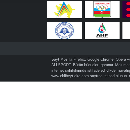
Sayt Mozilla Firefox, Google Chrome, Opera və 
ALLSPORT. Bütün hüquqları qorunur. Məlumatda
internet səhifələrində istifadə edildikdə müvaf
www.ehlibeyt-aka.com
saytına istinad olunub.