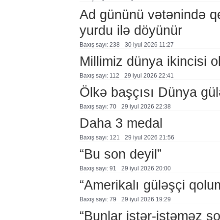
Ad gününü vətənində q
yurdu ilə döyünür
Baxış sayı: 238
30 i̇yul 2026 11:27
Millimiz dünya ikincisi o
Baxış sayı: 112
29 i̇yul 2026 22:41
Ölkə başçısı Dünya güləş
Baxış sayı: 70
29 i̇yul 2026 22:38
Daha 3 medal
Baxış sayı: 121
29 i̇yul 2026 21:56
“Bu son deyil”
Baxış sayı: 91
29 i̇yul 2026 20:00
“Amerikalı güləşçi qolu
Baxış sayı: 79
29 i̇yul 2026 19:29
“Bunlar istər-istəməz so