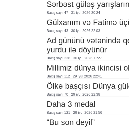
Sərbəst güləş yarışlarına
Baxış sayı: 47
31 i̇yul 2026 20:24
Gülxanım və Fatimə üçü
Baxış sayı: 43
30 i̇yul 2026 22:03
Ad gününü vətənində q
yurdu ilə döyünür
Baxış sayı: 238
30 i̇yul 2026 11:27
Millimiz dünya ikincisi o
Baxış sayı: 112
29 i̇yul 2026 22:41
Ölkə başçısı Dünya güləş
Baxış sayı: 70
29 i̇yul 2026 22:38
Daha 3 medal
Baxış sayı: 121
29 i̇yul 2026 21:56
“Bu son deyil”