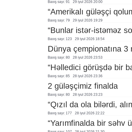
Baxış sayı: 91
29 i̇yul 2026 20:00
“Amerikalı güləşçi qolu
Baxış sayı: 79
29 i̇yul 2026 19:29
“Bunlar istər-istəməz so
Baxış sayı: 123
29 i̇yul 2026 18:54
Dünya çempionatına 3 m
Baxış sayı: 80
28 i̇yul 2026 23:53
“Həlledici görüşdə bir 
Baxış sayı: 85
28 i̇yul 2026 23:36
2 güləşçimiz finalda
Baxış sayı: 80
28 i̇yul 2026 23:23
“Qızıl da ola bilərdi, al
Baxış sayı: 177
28 i̇yul 2026 22:22
“Yarımfinalda bir səhv 
Baxış sayı: 107
28 i̇yul 2026 21:30