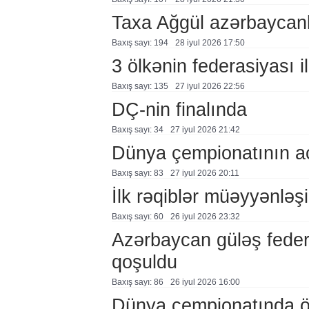
Taxa Ağgül azərbaycanl
Baxış sayı: 194
28 i̇yul 2026 17:50
3 ölkənin federasiyası i
Baxış sayı: 135
27 i̇yul 2026 22:56
DÇ-nin finalında
Baxış sayı: 34
27 i̇yul 2026 21:42
Dünya çempionatının aç
Baxış sayı: 83
27 i̇yul 2026 20:11
İlk rəqiblər müəyyənləş
Baxış sayı: 60
26 i̇yul 2026 23:32
Azərbaycan güləş feder
qoşuldu
Baxış sayı: 86
26 i̇yul 2026 16:00
Dünya çempionatında öl