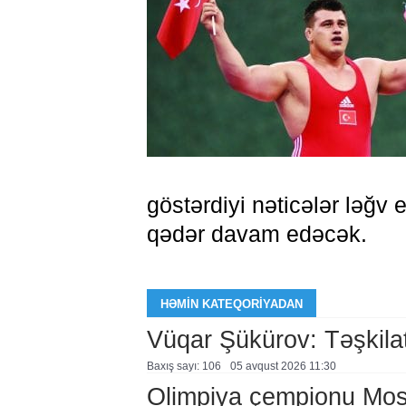
göstərdiyi nəticələr ləğv 
qədər davam edəcək.
HƏMIN KATEQORIYADAN
Vüqar Şükürov: Təşkilat
Baxış sayı: 106
05 avqust 2026 11:30
Olimpiya çempionu Mo