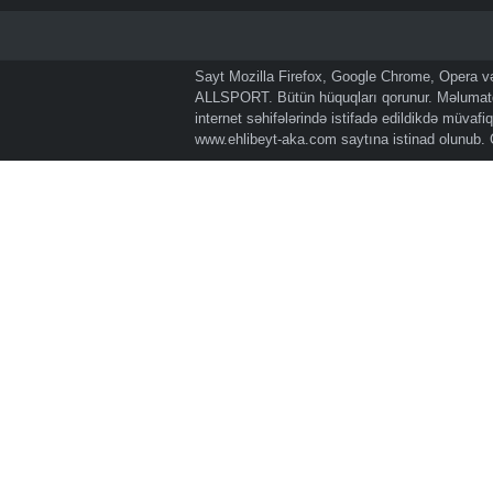
Sayt Mozilla Firefox, Google Chrome, Opera və 
ALLSPORT. Bütün hüquqları qorunur. Məlumatda
internet səhifələrində istifadə edildikdə müvaf
www.ehlibeyt-aka.com
saytına istinad olunub.