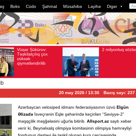
əş
Boks
Cüdo
Şahmat
Müsahibə
Layihə
Digər
2 milyonluq sözləşmə
Az
Avqust 04, 2026
Baxış sayı: 80
Avqust 04, 2026
idm
dəl
dav
ild
çev
ib
20 may 2026 / 13:30
Baxış sayı: 237
Azərbaycan velosiped idmanı federasiyasının üzvü
Elgün
Əlizadə
İsveçrənin Eqle şəhərində keçirilən “Səviyyə-2”
məşqçilik məşğələsini uğurla bitirib.
Allsport.az
saytı xəbər
verir ki, Beynəlxalq olimpiya komitəsinin olimpiya həmrəyliyi
fondunun dəstəyi ilə təşkil olunan kurs çərçivəsində