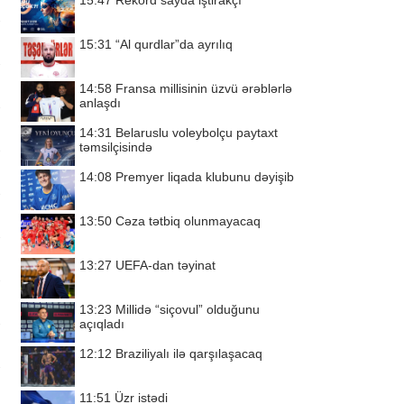
15:47
Rekord sayda iştirakçı
15:31
“Al qurdlar”da ayrılıq
14:58
Fransa millisinin üzvü ərəblərlə
anlaşdı
14:31
Belaruslu voleybolçu paytaxt
təmsilçisində
14:08
Premyer liqada klubunu dəyişib
13:50
Cəza tətbiq olunmayacaq
13:27
UEFA-dan təyinat
13:23
Millidə “siçovul” olduğunu
açıqladı
12:12
Braziliyalı ilə qarşılaşacaq
11:51
Üzr istədi