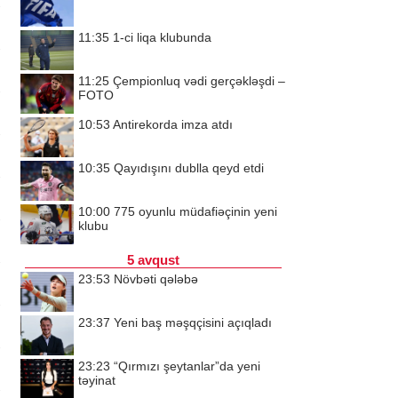
11:35
1-ci liqa klubunda
11:25
Çempionluq vədi gerçəkləşdi –
FOTO
10:53
Antirekorda imza atdı
10:35
Qayıdışını dublla qeyd etdi
10:00
775 oyunlu müdafiəçinin yeni
klubu
5 avqust
23:53
Növbəti qələbə
23:37
Yeni baş məşqçisini açıqladı
23:23
“Qırmızı şeytanlar”da yeni
təyinat