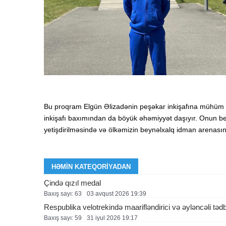
Bu proqram Elgün Əlizadənin peşəkar inkişafına mühüm 
inkişafı baxımından da böyük əhəmiyyət daşıyır. Onun bey
yetişdirilməsində və ölkəmizin beynəlxalq idman arenas
HƏMIN KATEQORIYADAN
Çində qızıl medal
Baxış sayı: 63
03 avqust 2026 19:39
Respublika velotrekində maarifləndirici və əyləncəli tədb
Baxış sayı: 59
31 i̇yul 2026 19:17