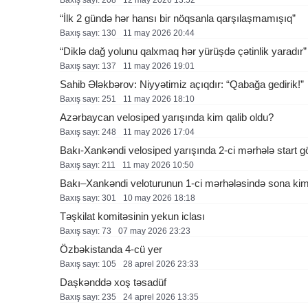
Baxış sayı: 208
12 may 2026 13:52
“İlk 2 gündə hər hansı bir nöqsanla qarşılaşmamışıq”
Baxış sayı: 130
11 may 2026 20:44
“Diklə dağ yolunu qalxmaq hər yürüşdə çətinlik yaradır”
Baxış sayı: 137
11 may 2026 19:01
Sahib Ələkbərov: Niyyətimiz açıqdır: “Qabağa gedirik!”
Baxış sayı: 251
11 may 2026 18:10
Azərbaycan velosiped yarışında kim qalib oldu?
Baxış sayı: 248
11 may 2026 17:04
Bakı-Xankəndi velosiped yarışında 2-ci mərhələ start g
Baxış sayı: 211
11 may 2026 10:50
Bakı–Xankəndi veloturunun 1-ci mərhələsində sona kim 
Baxış sayı: 301
10 may 2026 18:18
Təşkilat komitəsinin yekun iclası
Baxış sayı: 73
07 may 2026 23:23
Özbəkistanda 4-cü yer
Baxış sayı: 105
28 aprel 2026 23:33
Daşkənddə xoş təsadüf
Baxış sayı: 235
24 aprel 2026 13:35