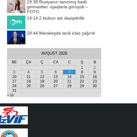
19:38
Rusiyanın tanınmış bədii
gimnastları uşaqlarla görüşüb –
FOTO
19:14
2 klubun adı dəyişdirilib
18:44
Mərakeşdə təcili iclas çağırıb
AVQUST 2026
BE
ÇA
Ç
CA
C
Ş
B
1
2
3
4
5
6
7
8
9
10
11
12
13
14
15
16
17
18
19
20
21
22
23
24
25
26
27
28
29
30
31
« İyl