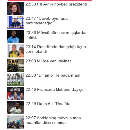
23:53
FİFA-nın növbəti prezidenti
23:47
“Cavab oyununa
hazırlaşacağıq”
23:36
Mövsümöncəsi məşqlərdən
imtina
23:14
Rus dilində danışdığı üçün
cərimələndi
23:09
Millidə yeni təyinat
22:58
“Dinamo” ilə bacarmadı
22:46
Fransada klubunu dəyişdi
22:29
Daha 6 il “Real”da
22:07
Antidopinq mövzusunda
maarifləndirici seminar