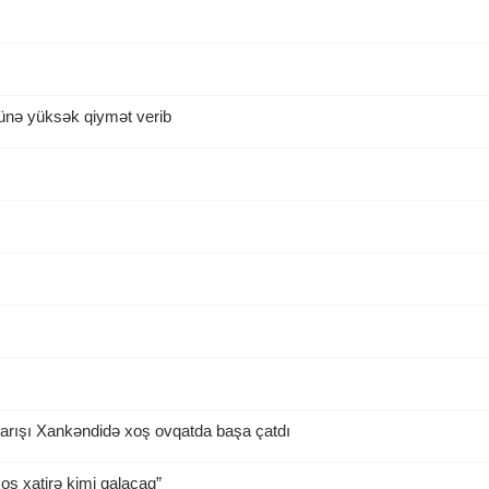
şünə yüksək qiymət verib
yarışı Xankəndidə xoş ovqatda başa çatdı
ş xatirə kimi qalacaq”