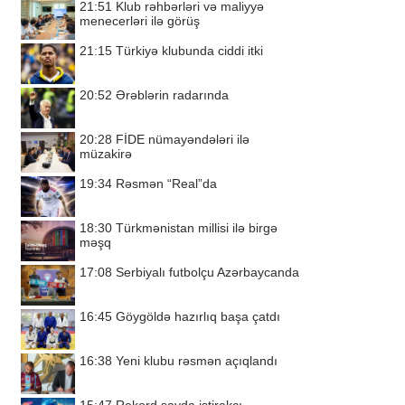
21:51
Klub rəhbərləri və maliyyə
menecerləri ilə görüş
21:15
Türkiyə klubunda ciddi itki
20:52
Ərəblərin radarında
20:28
FİDE nümayəndələri ilə
müzakirə
19:34
Rəsmən “Real”da
18:30
Türkmənistan millisi ilə birgə
məşq
17:08
Serbiyalı futbolçu Azərbaycanda
16:45
Göygöldə hazırlıq başa çatdı
16:38
Yeni klubu rəsmən açıqlandı