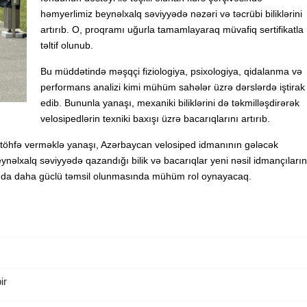
həmyerlimiz beynəlxalq səviyyədə nəzəri və təcrübi biliklərini
artırıb. O, proqramı uğurla tamamlayaraq müvafiq sertifikatla
təltif olunub.
Bu müddətində məşqçi fiziologiya, psixologiya, qidalanma və
performans analizi kimi mühüm sahələr üzrə dərslərdə iştirak
edib. Bununla yanaşı, mexaniki biliklərini də təkmilləşdirərək
velosipedlərin texniki baxışı üzrə bacarıqlarını artırıb.
töhfə verməklə yanaşı, Azərbaycan velosiped idmanının gələcək
nəlxalq səviyyədə qazandığı bilik və bacarıqlar yeni nəsil idmançıların
ında daha güclü təmsil olunmasında mühüm rol oynayacaq.
ir