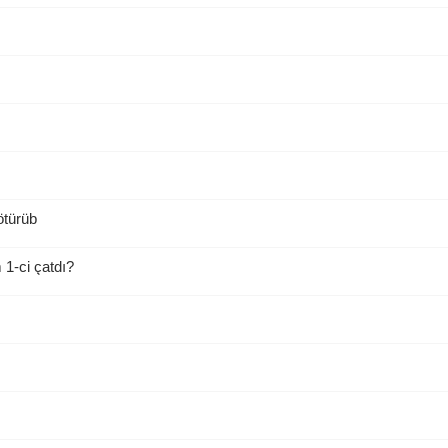
ötürüb
1-ci çatdı?