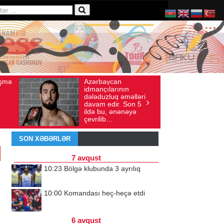
ərbaycan
Ad gününü vətənində
Baxış sayı: 136
İyul 30, 2026
Baxış sayı: 238
ançılarının
qeyd etməsə də,
əduzluq əməlləri
ürəyi hər zaman
am edir. Son 5
doğma yurdu ilə
ə bu, ənənəyə
döyünür
rilib…
SON XƏBƏRLƏR
7 avqust
10:23
Bölgə klubunda 3 ayrılıq
10:00
Komandası heç-heçə etdi
6 avqust