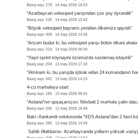
Baxış sayı: 279
14 may 2026 16:03
“Azərbaycan velosiped yarışından çox şey öyrəndik”
Baxış sayı: 235
14 may 2026 15:42
“Böyük velosiped bayramı yenidən ölkəmizə qayıtdı”
Baxış sayı: 409
14 may 2026 14:36
“Arzum budur ki, bu velosiped yarışı bütün ölkəni əhatə
Baxış sayı: 319
14 may 2026 09:30
“Yaşıl sprint köynəyini özümüzdə saxlamaq istəyirik”
Baxış sayı: 204
13 may 2026 17:18
“Əminəm ki, bu yarışda iştirak edən 24 komandanın hə
Baxış sayı: 442
13 may 2026 14:15
4-cü mərhələyə start
Baxış sayı: 180
13 may 2026 09:42
“Astana”nın qoşaçarxçısı: Növbəti 2 mərhələ çətin ol
Baxış sayı: 200
12 may 2026 18:48
Bakı–Xankəndi veloturunda “XDS Astana”dan 2 fəxri k
Baxış sayı: 285
12 may 2026 14:59
Sahib Ələkbərov: Azərbaycanda yolların yüksək vəziy