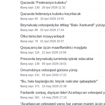
Qazaxda “Federasiya kuboku”
Baxış sayı: 130
26 i̇yul 2026 11:32
Qazaxda federasiya kuboku keçiriləcək
Baxış sayı: 65
20 i̇yul 2026 14:55
Beynəlxalq velosipedçilər ittifaqı “Bakı-Xankəndi” yürü
Baxış sayı: 86
02 i̇yul 2026 17:43
Ölkə birinciləri müəyyənləşdi
Baxış sayı: 79
01 i̇yul 2026 20:37
Qoşaçarxçılar üçün maarifləndirici məşğələ
Baxış sayı: 118
12 i̇yun 2026 15:59
Presovda beynəlxalq turnirində iştirak edəcəklər
Baxış sayı: 136
05 i̇yun 2026 16:01
Ümumdünya velosiped gününə yürüş
Baxış sayı: 231
03 i̇yun 2026 17:22
“Bu, hələ başlanğıcdır, böyük nəticələr qabaqdadır”
Baxış sayı: 371
15 may 2026 22:39
Fantastik sonluq, dəyişən lider! Azərbaycan velosiped 
Baxış sayı: 361
14 may 2026 17:10
“Azərbaycan velosiped yarışı hər zaman mənim üçün xo