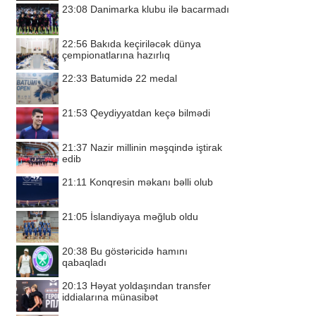
23:08
Danimarka klubu ilə bacarmadı
22:56
Bakıda keçiriləcək dünya
çempionatlarına hazırlıq
22:33
Batumidə 22 medal
21:53
Qeydiyyatdan keçə bilmədi
21:37
Nazir millinin məşqində iştirak
edib
21:11
Konqresin məkanı bəlli olub
21:05
İslandiyaya məğlub oldu
20:38
Bu göstəricidə hamını
qabaqladı
20:13
Həyat yoldaşından transfer
iddialarına münasibət