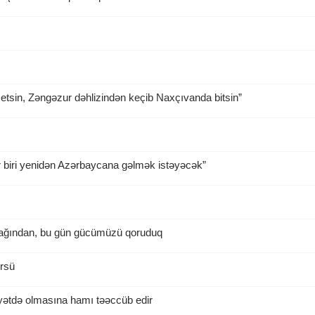
 etsin, Zəngəzur dəhlizindən keçib Naxçıvanda bitsin”
r biri yenidən Azərbaycana gəlmək istəyəcək”
acağından, bu gün gücümüzü qoruduq
ürsü
yətdə olmasına hamı təəccüb edir