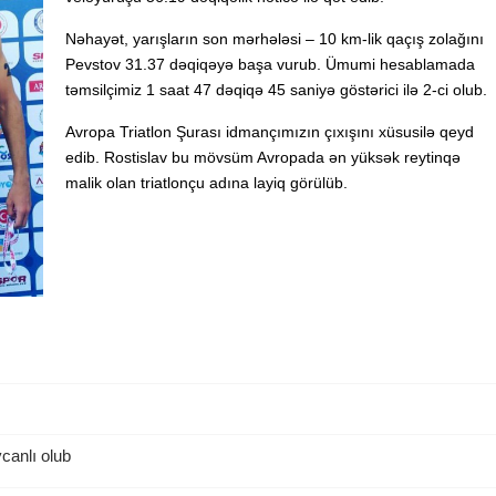
Nəhayət, yarışların son mərhələsi – 10 km-lik qaçış zolağını
Pevstov 31.37 dəqiqəyə başa vurub. Ümumi hesablamada
təmsilçimiz 1 saat 47 dəqiqə 45 saniyə göstərici ilə 2-ci olub.
Avropa Triatlon Şurası idmançımızın çıxışını xüsusilə qeyd
edib. Rostislav bu mövsüm Avropada ən yüksək reytinqə
malik olan triatlonçu adına layiq görülüb.
canlı olub