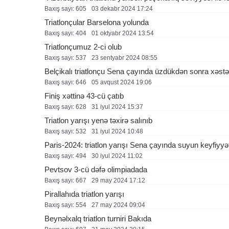
Baxış sayı: 605
03 dekabr 2024 17:24
Triatlonçular Barselona yolunda
Baxış sayı: 404
01 oktyabr 2024 13:54
Triatlonçumuz 2-ci olub
Baxış sayı: 537
23 sentyabr 2024 08:55
Belçikalı triatlonçu Sena çayında üzdükdən sonra xəstə
Baxış sayı: 646
05 avqust 2024 19:06
Finiş xəttinə 43-cü çatıb
Baxış sayı: 628
31 i̇yul 2024 15:37
Triatlon yarışı yenə təxirə salınıb
Baxış sayı: 532
31 i̇yul 2024 10:48
Paris-2024: triatlon yarışı Sena çayında suyun keyfiyyəti 
Baxış sayı: 494
30 i̇yul 2024 11:02
Pevtsov 3-cü dəfə olimpiadada
Baxış sayı: 667
29 may 2024 17:12
Pirallahıda triatlon yarışı
Baxış sayı: 554
27 may 2024 09:04
Beynəlxalq triatlon turniri Bakıda