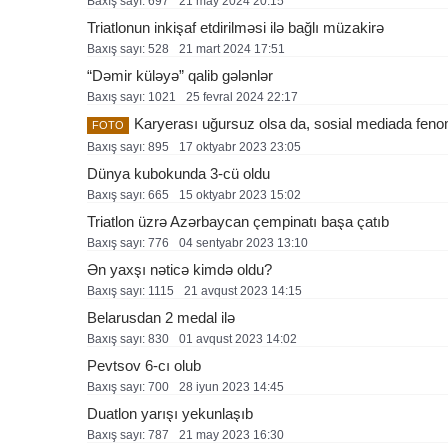
Baxış sayı: 697
21 may 2024 20:15
Triatlonun inkişaf etdirilməsi ilə bağlı müzakirə
Baxış sayı: 528
21 mart 2024 17:51
“Dəmir küləyə” qalib gələnlər
Baxış sayı: 1021
25 fevral 2024 22:17
Karyerası uğursuz olsa da, sosial mediada fen
FOTO
Baxış sayı: 895
17 oktyabr 2023 23:05
Dünya kubokunda 3-cü oldu
Baxış sayı: 665
15 oktyabr 2023 15:02
Triatlon üzrə Azərbaycan çempinatı başa çatıb
Baxış sayı: 776
04 sentyabr 2023 13:10
Ən yaxşı nəticə kimdə oldu?
Baxış sayı: 1115
21 avqust 2023 14:15
Belarusdan 2 medal ilə
Baxış sayı: 830
01 avqust 2023 14:02
Pevtsov 6-cı olub
Baxış sayı: 700
28 i̇yun 2023 14:45
Duatlon yarışı yekunlaşıb
Baxış sayı: 787
21 may 2023 16:30