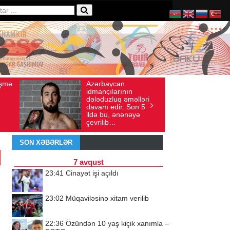
ycan
Ad gününü vətənində
ış sayı: 136
İyul 30, 2026
Baxış sayı: 238
larının
qeyd etməsə də,
luq əməlləri
ürəyi hər zaman
dir. Son 5
doğma yurdu ilə
, ənənəyə
döyünür
b…
SON XƏBƏRLƏR
7 avqust
23:41
Cinayət işi açıldı
23:02
Müqaviləsinə xitam verilib
22:36
Özündən 10 yaş kiçik xanımla –