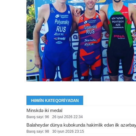
HƏMIN KATEQORIYADAN
Minskdə iki medal
Baxış sayı: 96
26 i̇yul 2026 22:34
Balaheydər dünya kubokunda hakimlik edən ilk azərbay
Baxış sayı: 98
30 i̇yun 2026 23:15