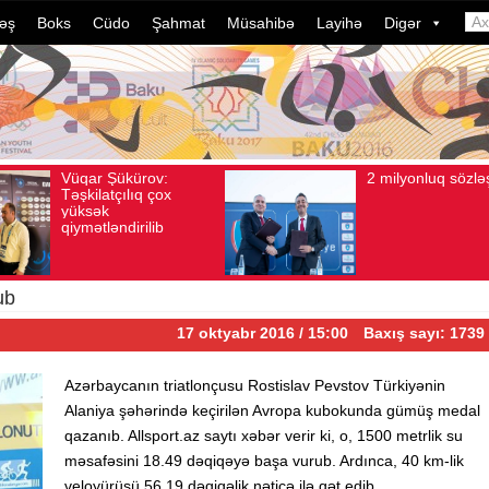
əş
Boks
Cüdo
Şahmat
Müsahibə
Layihə
Digər
2 milyonluq sözləşmə
Azərba
Avqust 04, 2026
Baxış sayı: 80
Avqust 04, 2026
Bax
idmançı
dələduz
davam e
ildə bu
çevrili
ub
17 oktyabr 2016 / 15:00
Baxış sayı: 1739
Azərbaycanın triatlonçusu Rostislav Pevstov Türkiyənin
Alaniya şəhərində keçirilən Avropa kubokunda gümüş medal
qazanıb. Allsport.az saytı xəbər verir ki, o, 1500 metrlik su
məsafəsini 18.49 dəqiqəyə başa vurub. Ardınca, 40 km-lik
veloyürüşü 56.19 dəqiqəlik nəticə ilə qət edib.