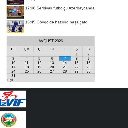
17:08
Serbiyalı futbolçu Azərbaycanda
16:45
Göygöldə hazırlıq başa çatdı
AVQUST 2026
BE
ÇA
Ç
CA
C
Ş
B
1
2
3
4
5
6
7
8
9
10
11
12
13
14
15
16
17
18
19
20
21
22
23
24
25
26
27
28
29
30
31
« İyl