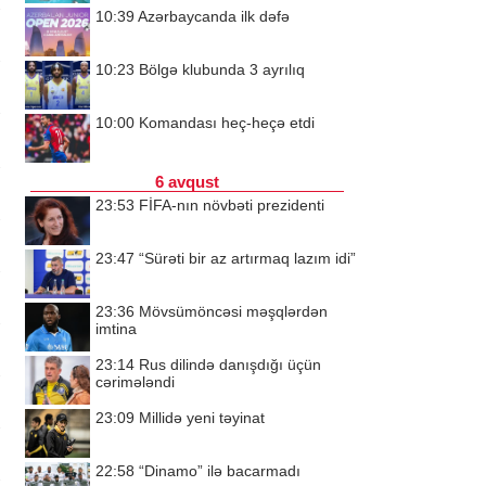
10:39
Azərbaycanda ilk dəfə
10:23
Bölgə klubunda 3 ayrılıq
10:00
Komandası heç-heçə etdi
6 avqust
23:53
FİFA-nın növbəti prezidenti
23:47
“Sürəti bir az artırmaq lazım idi”
23:36
Mövsümöncəsi məşqlərdən
imtina
23:14
Rus dilində danışdığı üçün
cərimələndi
23:09
Millidə yeni təyinat
22:58
“Dinamo” ilə bacarmadı