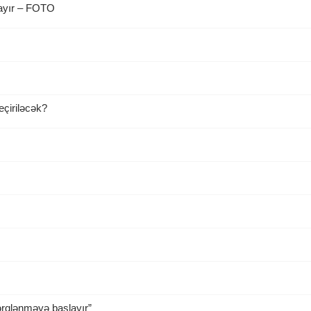
layır – FOTO
çiriləcək?
fərqlənməyə başlayır”