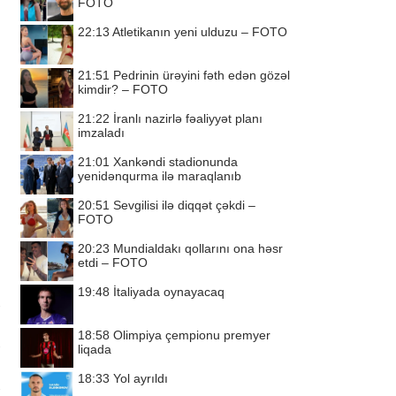
FOTO
22:13
Atletikanın yeni ulduzu – FOTO
21:51
Pedrinin ürəyini fəth edən gözəl
kimdir? – FOTO
21:22
İranlı nazirlə fəaliyyət planı
imzaladı
21:01
Xankəndi stadionunda
yenidənqurma ilə maraqlanıb
20:51
Sevgilisi ilə diqqət çəkdi –
FOTO
20:23
Mundialdakı qollarını ona həsr
etdi – FOTO
19:48
İtaliyada oynayacaq
18:58
Olimpiya çempionu premyer
liqada
18:33
Yol ayrıldı