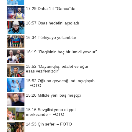
17:29
Daha 1 il “Gəncə”də
16:57
Əsas hədəfini açıqladı
16:34
Türkiyəyə yollanıblar
16:19
“Rəqibinin heç bir ümidi yoxdur”
15:52
“Dayanıqlıq, ədalət və uğur
əsas vəzifəmizdir”
15:52
Oğluna qoyacağı adı açıqlayıb
– FOTO
15:28
Millidə yeni baş məşqçi
15:16
Sevgilisi yenə diqqət
mərkəzində – FOTO
14:53
Çin səfəri – FOTO