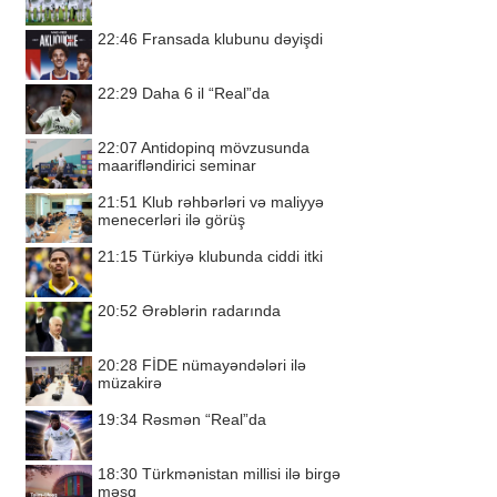
22:46
Fransada klubunu dəyişdi
22:29
Daha 6 il “Real”da
22:07
Antidopinq mövzusunda
maarifləndirici seminar
21:51
Klub rəhbərləri və maliyyə
menecerləri ilə görüş
21:15
Türkiyə klubunda ciddi itki
20:52
Ərəblərin radarında
20:28
FİDE nümayəndələri ilə
müzakirə
19:34
Rəsmən “Real”da
18:30
Türkmənistan millisi ilə birgə
məşq