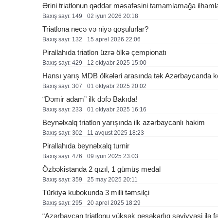
Ərini triatlonun qəddar məsafəsini tamamlamağa ilham
Baxış sayı: 149
02 i̇yun 2026 20:18
Triatlona necə və niyə qoşulurlar?
Baxış sayı: 132
15 aprel 2026 22:06
Pirallahıda triatlon üzrə ölkə çempionatı
Baxış sayı: 429
12 oktyabr 2025 15:00
Hansı yarış MDB ölkələri arasında tək Azərbaycanda ke
Baxış sayı: 307
01 oktyabr 2025 20:02
“Dəmir adam” ilk dəfə Bakıda!
Baxış sayı: 233
01 oktyabr 2025 16:16
Beynəlxalq triatlon yarışında ilk azərbaycanlı hakim
Baxış sayı: 302
11 avqust 2025 18:23
Pirallahıda beynəlxalq turnir
Baxış sayı: 476
09 i̇yun 2025 23:03
Özbəkistanda 2 qızıl, 1 gümüş medal
Baxış sayı: 359
25 may 2025 20:11
Türkiyə kubokunda 3 milli təmsilçi
Baxış sayı: 295
20 aprel 2025 18:29
“Azərbaycan triatlonu yüksək peşəkarlıq səviyyəsi ilə 