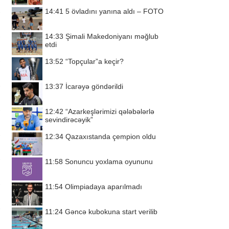
14:41
5 övladını yanına aldı – FOTO
14:33
Şimali Makedoniyanı məğlub
etdi
13:52
“Topçular”a keçir?
13:37
İcarəyə göndərildi
12:42
“Azarkeşlərimizi qələbələrlə
sevindirəcəyik”
12:34
Qazaxıstanda çempion oldu
11:58
Sonuncu yoxlama oyununu
11:54
Olimpiadaya aparılmadı
11:24
Gəncə kubokuna start verilib