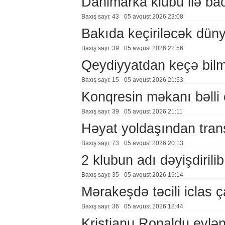
Danimarka klubu ilə ba
Baxış sayı: 43
05 avqust 2026 23:08
Bakıda keçiriləcək düny
Baxış sayı: 39
05 avqust 2026 22:56
Qeydiyyatdan keçə bil
Baxış sayı: 15
05 avqust 2026 21:53
Konqresin məkanı bəlli 
Baxış sayı: 39
05 avqust 2026 21:11
Həyat yoldaşından trans
Baxış sayı: 73
05 avqust 2026 20:13
2 klubun adı dəyişdirilib
Baxış sayı: 35
05 avqust 2026 19:14
Mərakeşdə təcili iclas ç
Baxış sayı: 36
05 avqust 2026 18:44
Kriştianu Ronaldu evlən