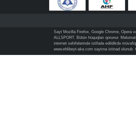
Sayt Mozilla Firefox, Google Chrome, Opera və 
ALLSPORT. Bütün hüquqları qorunur. Məlumatda
internet səhifələrində istifadə edildikdə müvaf
www.ehlibeyt-aka.com
saytına istinad olunub.