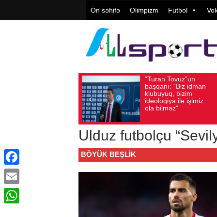
Ön səhifə
Olimpizm
Futbol
Vol
“Turan Tovuz”un
Vüqar Ş
Avqust 05, 2026
Baxış sayı: 166
Avqust 05, 2026
Bax
başqanı: “Biz idman
Təşkilat
klubuyuq, bizim
yüksək
ideologiya ilə işimiz
qiymətlə
ola bilməz”
Ulduz futbolçu “Sevil
BÖYÜK BEŞLIK
Facebook
Email
WhatsApp