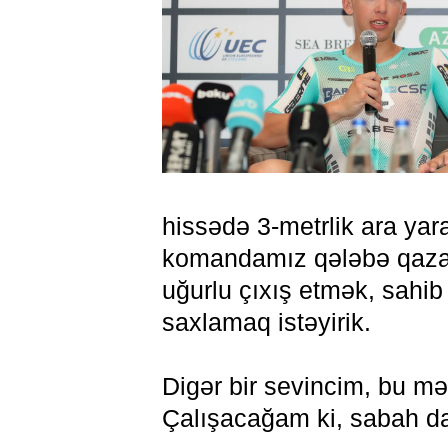
hissədə 3-metrlik ara y
komandamız qələbə qazan
uğurlu çıxış etmək, sahi
saxlamaq istəyirik.
Digər bir sevincim, bu mə
Çalışacağam ki, sabah d