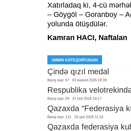
Xatırladaq ki, 4-cü mərh
– Göygöl – Goranboy – Ağ
yolunda ötüşdülər.
Kamran HACI, Naftalan
HƏMIN KATEQORIYADAN
Çində qızıl medal
Baxış sayı: 67
03 avqust 2026 19:39
Respublika velotrekində 
Baxış sayı: 59
31 i̇yul 2026 19:17
Qazaxda “Federasiya k
Baxış sayı: 131
26 i̇yul 2026 11:32
Qazaxda federasiya kub