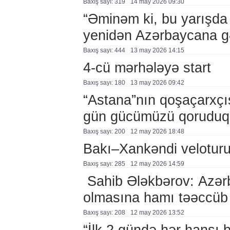
Baxış sayı: 319
14 may 2026 09:30
“Əminəm ki, bu yarışda 
yenidən Azərbaycana g
Baxış sayı: 444
13 may 2026 14:15
4-cü mərhələyə start
Baxış sayı: 180
13 may 2026 09:42
“Astana”nın qoşaçarxçıs
gün gücümüzü qoruduq
Baxış sayı: 200
12 may 2026 18:48
Bakı–Xankəndi veloturu
Baxış sayı: 285
12 may 2026 14:59
Sahib Ələkbərov: Azərb
olmasına hamı təəccüb 
Baxış sayı: 208
12 may 2026 13:52
“İlk 2 gündə hər hansı 