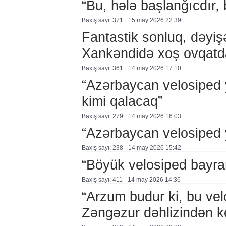
“Bu, hələ başlanğıcdır,
Baxış sayı: 371
15 may 2026 22:39
Fantastik sonluq, dəyiş
Xankəndidə xoş ovqatd
Baxış sayı: 361
14 may 2026 17:10
“Azərbaycan velosiped 
kimi qalacaq”
Baxış sayı: 279
14 may 2026 16:03
“Azərbaycan velosiped 
Baxış sayı: 238
14 may 2026 15:42
“Böyük velosiped bayra
Baxış sayı: 411
14 may 2026 14:36
“Arzum budur ki, bu vel
Zəngəzur dəhlizindən k