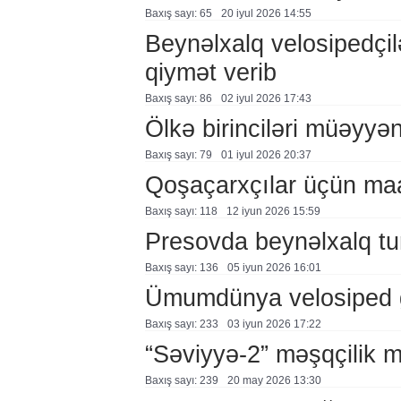
Baxış sayı: 65
20 i̇yul 2026 14:55
Beynəlxalq velosipedçil
qiymət verib
Baxış sayı: 86
02 i̇yul 2026 17:43
Ölkə birinciləri müəyyən
Baxış sayı: 79
01 i̇yul 2026 20:37
Qoşaçarxçılar üçün maar
Baxış sayı: 118
12 i̇yun 2026 15:59
Presovda beynəlxalq tur
Baxış sayı: 136
05 i̇yun 2026 16:01
Ümumdünya velosiped 
Baxış sayı: 233
03 i̇yun 2026 17:22
“Səviyyə-2” məşqçilik mə
Baxış sayı: 239
20 may 2026 13:30