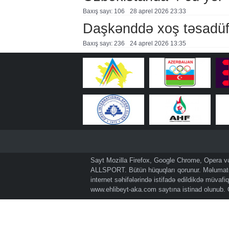
Baxış sayı: 106
28 aprel 2026 23:33
Daşkənddə xoş təsadü
Baxış sayı: 236
24 aprel 2026 13:35
Sayt Mozilla Firefox, Google Chrome, Opera və 
ALLSPORT. Bütün hüquqları qorunur. Məlumatda
internet səhifələrində istifadə edildikdə müvaf
www.ehlibeyt-aka.com
saytına istinad olunub.