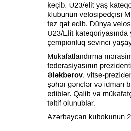
keçib. U23/elit yaş kateq
klubunun velosipedçisi 
tez qət edib. Dünya velo
U23/Elit kateqoriyasında 
çempionluq sevinci yaşay
Mükafatlandırma mərasim
federasiyasının prezident
Ələkbərov
, vitse-prezide
şəhər gənclər və idman ba
ediblər. Qalib və mükafat
təltif olunublar.
Azərbaycan kubokunun 2-c