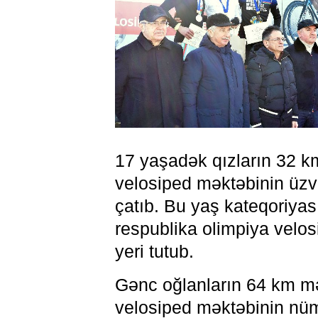
17 yaşadək qızların 32 k
velosiped məktəbinin ü
çatıb. Bu yaş kateqoriya
respublika olimpiya velos
yeri tutub.
Gənc oğlanların 64 km mə
velosiped məktəbinin nüm