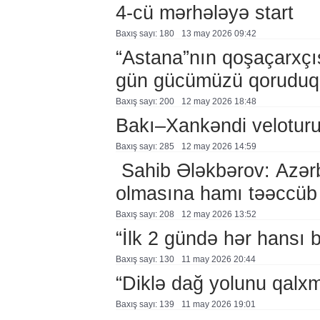
4-cü mərhələyə start
Baxış sayı: 180
13 may 2026 09:42
“Astana”nın qoşaçarxçıs
gün gücümüzü qoruduq
Baxış sayı: 200
12 may 2026 18:48
Bakı–Xankəndi veloturu
Baxış sayı: 285
12 may 2026 14:59
Sahib Ələkbərov: Azərb
olmasına hamı təəccüb 
Baxış sayı: 208
12 may 2026 13:52
“İlk 2 gündə hər hansı 
Baxış sayı: 130
11 may 2026 20:44
“Diklə dağ yolunu qalxm
Baxış sayı: 139
11 may 2026 19:01