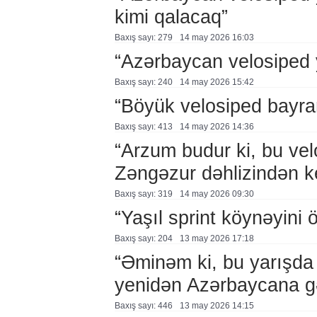
kimi qalacaq”
Baxış sayı: 279
14 may 2026 16:03
“Azərbaycan velosiped 
Baxış sayı: 240
14 may 2026 15:42
“Böyük velosiped bayra
Baxış sayı: 413
14 may 2026 14:36
“Arzum budur ki, bu vel
Zəngəzur dəhlizindən k
Baxış sayı: 319
14 may 2026 09:30
“Yaşıl sprint köynəyini
Baxış sayı: 204
13 may 2026 17:18
“Əminəm ki, bu yarışda 
yenidən Azərbaycana g
Baxış sayı: 446
13 may 2026 14:15