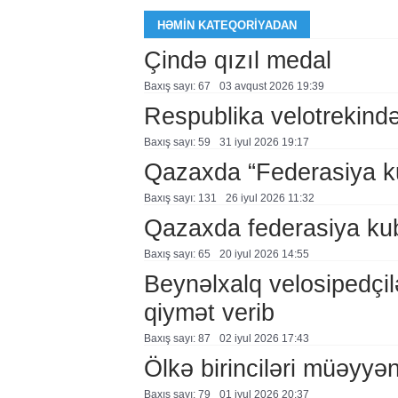
HƏMIN KATEQORIYADAN
Çində qızıl medal
Baxış sayı: 67
03 avqust 2026 19:39
Respublika velotrekində 
Baxış sayı: 59
31 i̇yul 2026 19:17
Qazaxda “Federasiya k
Baxış sayı: 131
26 i̇yul 2026 11:32
Qazaxda federasiya kub
Baxış sayı: 65
20 i̇yul 2026 14:55
Beynəlxalq velosipedçil
qiymət verib
Baxış sayı: 87
02 i̇yul 2026 17:43
Ölkə birinciləri müəyyən
Baxış sayı: 79
01 i̇yul 2026 20:37