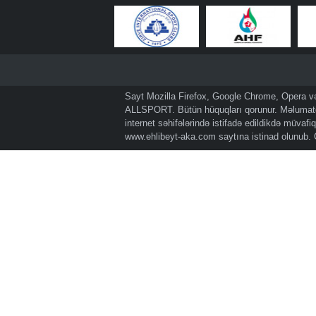
Sayt Mozilla Firefox, Google Chrome, Opera və 
ALLSPORT. Bütün hüquqları qorunur. Məlumatda
internet səhifələrində istifadə edildikdə müvaf
www.ehlibeyt-aka.com
saytına istinad olunub.