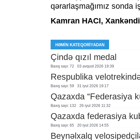
qərarlaşmağımız sonda iş
Kamran HACI, Xankəndi
HƏMIN KATEQORIYADAN
Çində qızıl medal
Baxış sayı: 72
03 avqust 2026 19:39
Respublika velotrekində 
Baxış sayı: 59
31 i̇yul 2026 19:17
Qazaxda “Federasiya k
Baxış sayı: 132
26 i̇yul 2026 11:32
Qazaxda federasiya kub
Baxış sayı: 65
20 i̇yul 2026 14:55
Beynəlxalq velosipedçil