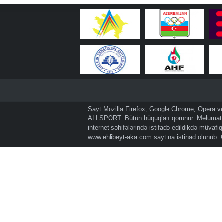
Sayt Mozilla Firefox, Google Chrome, Opera və 
ALLSPORT. Bütün hüquqları qorunur. Məlumatda
internet səhifələrində istifadə edildikdə müvaf
www.ehlibeyt-aka.com
saytına istinad olunub.