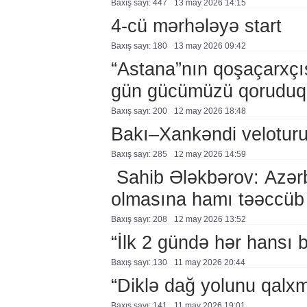
Baxış sayı: 447
13 may 2026 14:15
4-cü mərhələyə start
Baxış sayı: 180
13 may 2026 09:42
“Astana”nın qoşaçarxçıs
gün gücümüzü qoruduq
Baxış sayı: 200
12 may 2026 18:48
Bakı–Xankəndi veloturu
Baxış sayı: 285
12 may 2026 14:59
Sahib Ələkbərov: Azərb
olmasına hamı təəccüb 
Baxış sayı: 208
12 may 2026 13:52
“İlk 2 gündə hər hansı 
Baxış sayı: 130
11 may 2026 20:44
“Diklə dağ yolunu qalxm
Baxış sayı: 141
11 may 2026 19:01