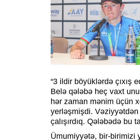
“3 ildir böyüklərdə çıxış 
Belə qələbə heç vaxt unu
hər zaman mənim üçün xoş
yerləşmişdi. Vəziyyətdən 
çalışırdıq. Qələbədə bu t
Ümumiyyətə, bir-birimizi