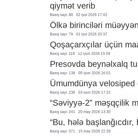
qiymət verib
Baxış sayı: 88
02 i̇yul 2026 17:43
Ölkə birinciləri müəyyən
Baxış sayı: 79
01 i̇yul 2026 20:37
Qoşaçarxçılar üçün maar
Baxış sayı: 118
12 i̇yun 2026 15:59
Presovda beynəlxalq tur
Baxış sayı: 138
05 i̇yun 2026 16:01
Ümumdünya velosiped 
Baxış sayı: 236
03 i̇yun 2026 17:22
“Səviyyə-2” məşqçilik mə
Baxış sayı: 241
20 may 2026 13:30
“Bu, hələ başlanğıcdır,
Baxış sayı: 371
15 may 2026 22:39