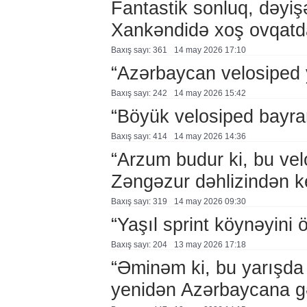
Fantastik sonluq, dəyiş
Xankəndidə xoş ovqatd
Baxış sayı: 361
14 may 2026 17:10
“Azərbaycan velosiped 
Baxış sayı: 242
14 may 2026 15:42
“Böyük velosiped bayra
Baxış sayı: 414
14 may 2026 14:36
“Arzum budur ki, bu vel
Zəngəzur dəhlizindən k
Baxış sayı: 319
14 may 2026 09:30
“Yaşıl sprint köynəyini
Baxış sayı: 204
13 may 2026 17:18
“Əminəm ki, bu yarışda 
yenidən Azərbaycana g