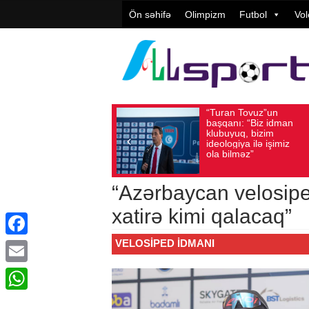
Ön səhifə
Olimpizm
Futbol
Vol
“Turan Tovuz”un
Vüqar Şü
Avqust 05, 2026
Baxış sayı: 220
Avqust 05, 2026
Baxış
başqanı: “Biz idman
Təşkilatç
klubuyuq, bizim
yüksək
ideologiya ilə işimiz
qiymətlənd
ola bilməz”
“Azərbaycan velosip
xatirə kimi qalacaq”
VELOSIPED IDMANI
Facebook
Email
WhatsApp