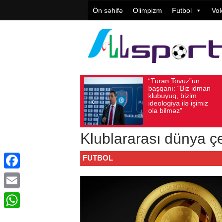
Ön səhifə
Olimpizm
Futbol
Vol
“Turan Tovuz”un
Vü
Avqust 05, 2026
Baxış sayı: 204
Avqust 05, 2026
başqanı: “Biz idman
Təş
klubuyuq, bizim
yü
ideologiya ilə işimiz
qiy
ola bilməz”
Klublararası dünya ç
FUTBOL
Facebook
Email
WhatsApp