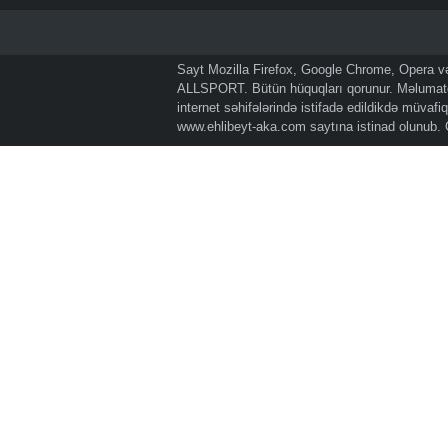
Sayt Mozilla Firefox, Google Chrome, Opera və 
ALLSPORT. Bütün hüquqları qorunur. Məlumatda
internet səhifələrində istifadə edildikdə müvaf
www.ehlibeyt-aka.com
saytına istinad olunub.