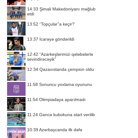
14:33
Şimali Makedoniyanı məğlub
etdi
13:52
“Topçular”a keçir?
13:37
İcarəyə göndərildi
12:42
“Azarkeşlərimizi qələbələrlə
sevindirəcəyik”
12:34
Qazaxıstanda çempion oldu
11:58
Sonuncu yoxlama oyununu
11:54
Olimpiadaya aparılmadı
11:24
Gəncə kubokuna start verilib
10:39
Azərbaycanda ilk dəfə