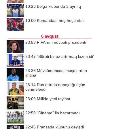
10:23
Bölgə klubunda 3 ayrılıq
10:00
Komandası heç-heçə etdi
6 avqust
23:53
FİFA-nın növbəti prezidenti
23:47
“Sürəti bir az artırmaq lazım idi”
23:36
Mövsümöncəsi məşqlərdən
imtina
23:14
Rus dilində danışdığı üçün
cərimələndi
23:09
Millidə yeni təyinat
22:58
“Dinamo” ilə bacarmadı
22:46
Fransada klubunu dəyişdi