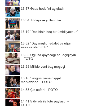
16:57
Əsas hədəfini açıqladı
16:34
Türkiyəyə yollanıblar
16:19
“Rəqibinin heç bir ümidi yoxdur”
15:52
“Dayanıqlıq, ədalət və uğur
əsas vəzifəmizdir”
15:52
Oğluna qoyacağı adı açıqlayıb
– FOTO
15:28
Millidə yeni baş məşqçi
15:16
Sevgilisi yenə diqqət
mərkəzində – FOTO
14:53
Çin səfəri – FOTO
14:41
5 övladı ilə foto paylaşdı –
FOTO