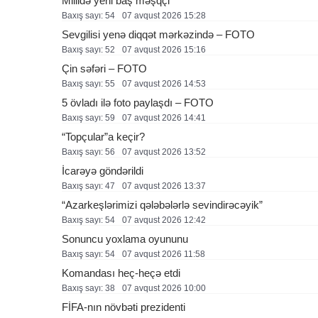
Millidə yeni baş məşqçi
Baxış sayı: 54
07 avqust 2026 15:28
Sevgilisi yenə diqqət mərkəzində – FOTO
Baxış sayı: 52
07 avqust 2026 15:16
Çin səfəri – FOTO
Baxış sayı: 55
07 avqust 2026 14:53
5 övladı ilə foto paylaşdı – FOTO
Baxış sayı: 59
07 avqust 2026 14:41
“Topçular”a keçir?
Baxış sayı: 56
07 avqust 2026 13:52
İcarəyə göndərildi
Baxış sayı: 47
07 avqust 2026 13:37
“Azarkeşlərimizi qələbələrlə sevindirəcəyik”
Baxış sayı: 54
07 avqust 2026 12:42
Sonuncu yoxlama oyununu
Baxış sayı: 54
07 avqust 2026 11:58
Komandası heç-heçə etdi
Baxış sayı: 38
07 avqust 2026 10:00
FİFA-nın növbəti prezidenti