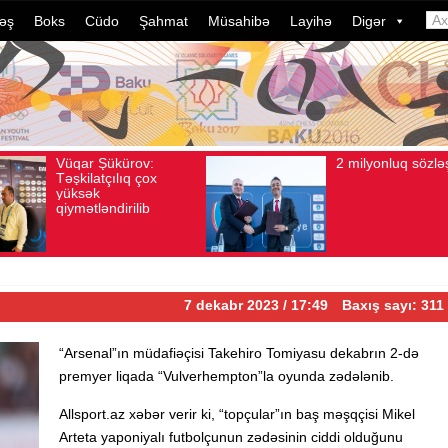
əş
Boks
Cüdo
Şahmat
Müsahibə
Layihə
Digər
2 milyonluq sözləşmə
Azər
Avqust 04, 2026
Baxış sayı: 80
Avqust 04, 2026
B
idman
dələd
davam
ildə 
çevri
7 dekabr 2023 / 17:49
Baxış sayı: 311
“Arsenal”ın müdafiəçisi Takehiro Tomiyasu dekabrın 2-də
premyer liqada “Vulverhempton”la oyunda zədələnib.
Allsport.az xəbər verir ki, “topçular”ın baş məşqçisi Mikel
Arteta yaponiyalı futbolçunun zədəsinin ciddi olduğunu