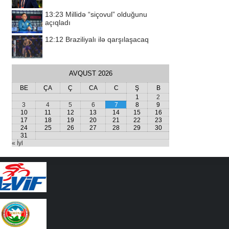
13:23
Millidə “siçovul” olduğunu
açıqladı
12:12
Braziliyalı ilə qarşılaşacaq
AVQUST 2026
BE
ÇA
Ç
CA
C
Ş
B
1
2
3
4
5
6
7
8
9
10
11
12
13
14
15
16
17
18
19
20
21
22
23
24
25
26
27
28
29
30
31
« İyl