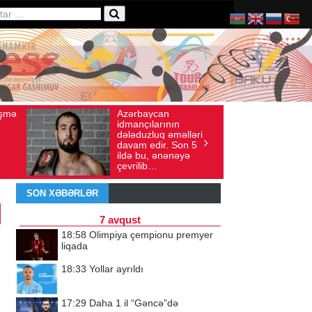
baycan
Ad gününü vətənində
axış sayı: 136
İyul 30, 2026
Baxış sayı: 238
çılarının
qeyd etməsə də,
uzluq əməlləri
ürəyi hər zaman
 edir. Son 5
doğma yurdu ilə
bu, ənənəyə
döyünür
lib…
SON XƏBƏRLƏR
7 avqust
18:58
Olimpiya çempionu premyer
liqada
18:33
Yollar ayrıldı
17:29
Daha 1 il “Gəncə”də