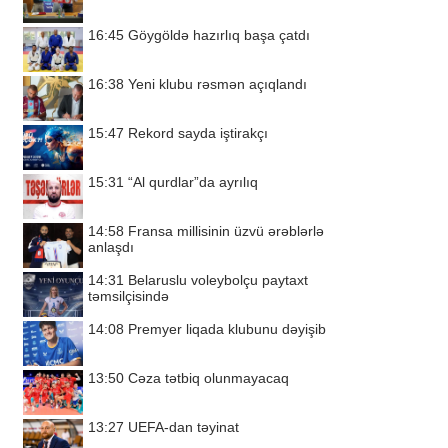
16:45
Göygöldə hazırlıq başa çatdı
16:38
Yeni klubu rəsmən açıqlandı
15:47
Rekord sayda iştirakçı
15:31
“Al qurdlar”da ayrılıq
14:58
Fransa millisinin üzvü ərəblərlə
anlaşdı
14:31
Belaruslu voleybolçu paytaxt
təmsilçisində
14:08
Premyer liqada klubunu dəyişib
13:50
Cəza tətbiq olunmayacaq
13:27
UEFA-dan təyinat