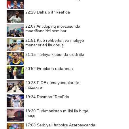
22:29
Daha 6 il “Real”da
22:07
Antidopinq mövzusunda
maarifləndirici seminar
21:51
Klub rəhbərləri və maliyyə
menecerləri ilə görüş
21:15
Türkiyə klubunda ciddi itki
20:52
Ərəblərin radarında
20:28
FİDE nümayəndələri ilə
müzakirə
19:34
Rəsmən “Real”da
18:30
Türkmənistan millisi ilə birgə
məşq
17:08
Serbiyalı futbolçu Azərbaycanda