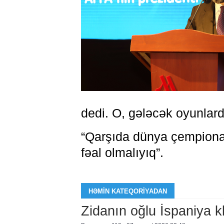
dedi. O, gələcək oyunlard
“Qarşıda dünya çempiona
fəal olmalıyıq”.
HƏMIN KATEQORIYADAN
Zidanın oğlu İspaniya 