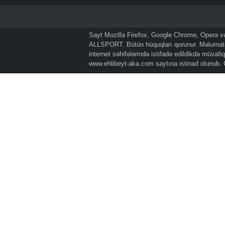
Sayt Mozilla Firefox, Google Chrome, Opera və 
ALLSPORT. Bütün hüquqları qorunur. Məlumatda
internet səhifələrində istifadə edildikdə müvaf
www.ehlibeyt-aka.com
saytına istinad olunub.