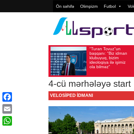
Ön səhifə
Olimpizm
Futbol
Vol
“Turan Tovuz”un
Vüqar Şük
Avqust 05, 2026
Baxış sayı: 208
Avqust 05, 2026
Baxış 
başqanı: “Biz idman
Təşkilatçıl
klubuyuq, bizim
yüksək
ideologiya ilə işimiz
qiymətləndi
ola bilməz”
4-cü mərhələyə start
VELOSIPED IDMANI
Facebook
Email
WhatsApp