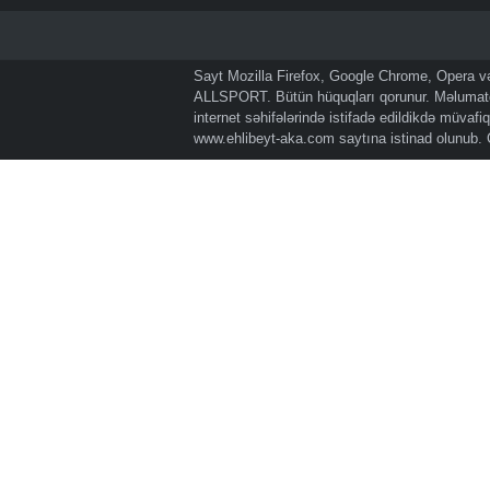
Sayt Mozilla Firefox, Google Chrome, Opera və 
ALLSPORT. Bütün hüquqları qorunur. Məlumatda
internet səhifələrində istifadə edildikdə müvaf
www.ehlibeyt-aka.com
saytına istinad olunub.