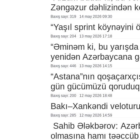
Zəngəzur dəhlizindən k
Baxış sayı: 319
14 may 2026 09:30
“Yaşıl sprint köynəyini
Baxış sayı: 204
13 may 2026 17:18
“Əminəm ki, bu yarışda 
yenidən Azərbaycana g
Baxış sayı: 446
13 may 2026 14:15
“Astana”nın qoşaçarxçıs
gün gücümüzü qoruduq
Baxış sayı: 200
12 may 2026 18:48
Bakı–Xankəndi veloturu
Baxış sayı: 285
12 may 2026 14:59
Sahib Ələkbərov: Azərb
olmasına hamı təəccüb 