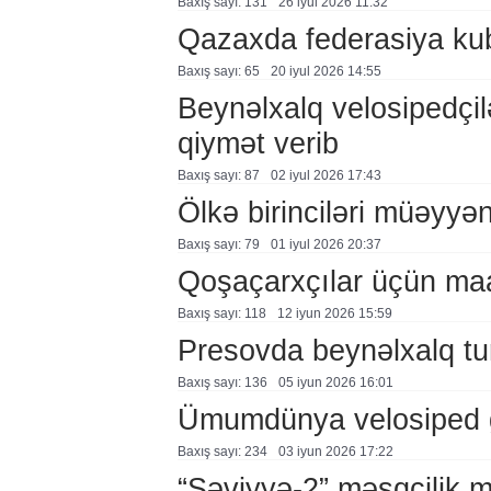
Baxış sayı: 131
26 i̇yul 2026 11:32
Qazaxda federasiya kub
Baxış sayı: 65
20 i̇yul 2026 14:55
Beynəlxalq velosipedçil
qiymət verib
Baxış sayı: 87
02 i̇yul 2026 17:43
Ölkə birinciləri müəyyən
Baxış sayı: 79
01 i̇yul 2026 20:37
Qoşaçarxçılar üçün maar
Baxış sayı: 118
12 i̇yun 2026 15:59
Presovda beynəlxalq tur
Baxış sayı: 136
05 i̇yun 2026 16:01
Ümumdünya velosiped 
Baxış sayı: 234
03 i̇yun 2026 17:22
“Səviyyə-2” məşqçilik mə