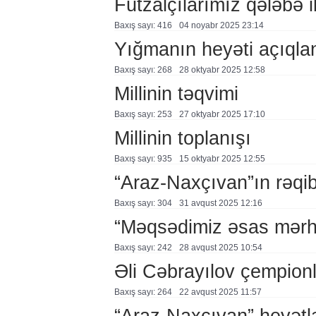
Futzalçılarımız qələbə i
Baxış sayı: 416
04 noyabr 2025 23:14
Yığmanın heyəti açıqla
Baxış sayı: 268
28 oktyabr 2025 12:58
Millinin təqvimi
Baxış sayı: 253
27 oktyabr 2025 17:10
Millinin toplanışı
Baxış sayı: 935
15 oktyabr 2025 12:55
“Araz-Naxçıvan”ın rəqib
Baxış sayı: 304
31 avqust 2025 12:16
“Məqsədimiz əsas mərh
Baxış sayı: 242
28 avqust 2025 10:54
Əli Cəbrayılov çempionl
Baxış sayı: 264
22 avqust 2025 11:57
“Araz-Naxçıvan” heyətl