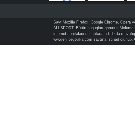
Sayt Mozilla Firefox, Google Chrome, Opera və 
ALLSPORT. Bütün hüquqları qorunur. Məlumatda
internet səhifələrində istifadə edildikdə müvaf
www.ehlibeyt-aka.com
saytına istinad olunub.