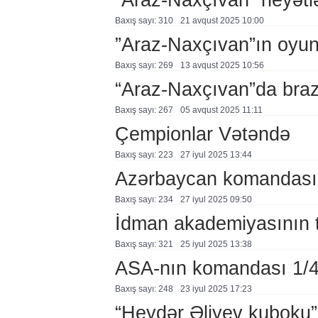
Baxış sayı: 310
21 avqust 2025 10:00
”Araz-Naxçıvan”ın oyunl
Baxış sayı: 269
13 avqust 2025 10:56
“Araz-Naxçıvan”da brazi
Baxış sayı: 267
05 avqust 2025 11:11
Çempionlar Vətəndə
Baxış sayı: 223
27 i̇yul 2025 13:44
Azərbaycan komandası 
Baxış sayı: 234
27 i̇yul 2025 09:50
İdman akademiyasının tə
Baxış sayı: 321
25 i̇yul 2025 13:38
ASA-nın komandası 1/4
Baxış sayı: 248
23 i̇yul 2025 17:23
“Heydər Əliyev kuboku