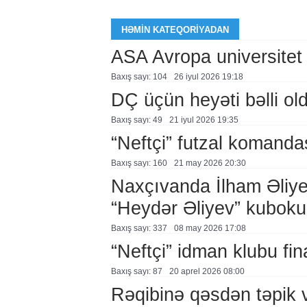
HƏMIN KATEQORIYADAN
ASA Avropa universitet
Baxış sayı: 104
26 i̇yul 2026 19:18
DÇ üçün heyəti bəlli ol
Baxış sayı: 49
21 i̇yul 2026 19:35
“Neftçi” futzal komanda
Baxış sayı: 160
21 may 2026 20:30
Naxçıvanda İlham Əliye
“Heydər Əliyev” kuboku 
Baxış sayı: 337
08 may 2026 17:08
“Neftçi” idman klubu fin
Baxış sayı: 87
20 aprel 2026 08:00
Rəqibinə qəsdən təpik 