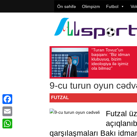
Ön səhifə
Olimpizm
Futbol
Vol
“Turan Tovuz”un
Vüqar Ş
Avqust 05, 2026
Baxış sayı: 185
Avqust 05, 2026
Bax
başqanı: “Biz idman
Təşkilat
klubuyuq, bizim
yüksək
ideologiya ilə işimiz
qiymətlə
ola bilməz”
9-cu turun oyun cədvə
FUTZAL
Facebook
Futzal üz
Email
açıqlanı
qarşılaşmaları Bakı idman
WhatsApp