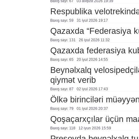
Baxış sayı: 67
03 avqust 2026 19:39
Respublika velotrekində 
Baxış sayı: 59
31 i̇yul 2026 19:17
Qazaxda “Federasiya k
Baxış sayı: 131
26 i̇yul 2026 11:32
Qazaxda federasiya kub
Baxış sayı: 65
20 i̇yul 2026 14:55
Beynəlxalq velosipedçil
qiymət verib
Baxış sayı: 87
02 i̇yul 2026 17:43
Ölkə birinciləri müəyyən
Baxış sayı: 79
01 i̇yul 2026 20:37
Qoşaçarxçılar üçün maar
Baxış sayı: 118
12 i̇yun 2026 15:59
Presovda beynəlxalq tur