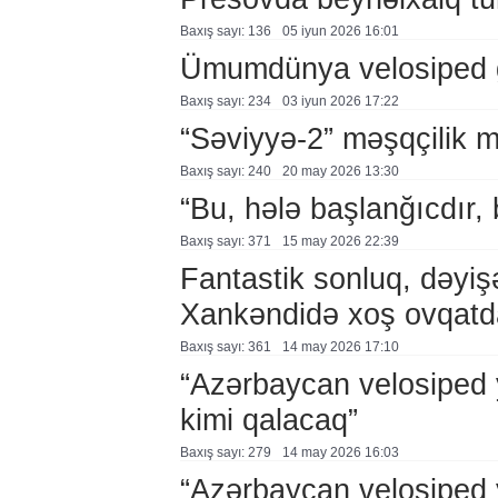
Baxış sayı: 136
05 i̇yun 2026 16:01
Ümumdünya velosiped 
Baxış sayı: 234
03 i̇yun 2026 17:22
“Səviyyə-2” məşqçilik mə
Baxış sayı: 240
20 may 2026 13:30
“Bu, hələ başlanğıcdır,
Baxış sayı: 371
15 may 2026 22:39
Fantastik sonluq, dəyiş
Xankəndidə xoş ovqatd
Baxış sayı: 361
14 may 2026 17:10
“Azərbaycan velosiped 
kimi qalacaq”
Baxış sayı: 279
14 may 2026 16:03
“Azərbaycan velosiped 