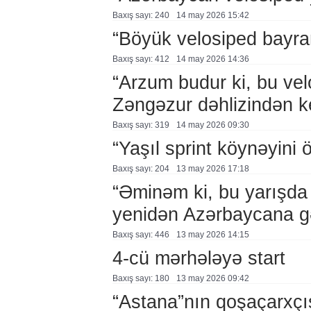
Baxış sayı: 240
14 may 2026 15:42
“Böyük velosiped bayra
Baxış sayı: 412
14 may 2026 14:36
“Arzum budur ki, bu vel
Zəngəzur dəhlizindən k
Baxış sayı: 319
14 may 2026 09:30
“Yaşıl sprint köynəyini
Baxış sayı: 204
13 may 2026 17:18
“Əminəm ki, bu yarışda 
yenidən Azərbaycana g
Baxış sayı: 446
13 may 2026 14:15
4-cü mərhələyə start
Baxış sayı: 180
13 may 2026 09:42
“Astana”nın qoşaçarxçıs