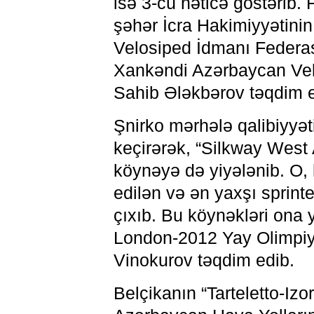
isə 3-cü nəticə göstərib.
şəhər İcra Hakimiyyətini
Velosiped İdmanı Federasi
Xankəndi Azərbaycan Velo
Sahib Ələkbərov təqdim e
Şnirko mərhələ qalibiyyəti
keçirərək, “Silkway West 
köynəyə də yiyələnib. O,
edilən və ən yaxşı sprint
çıxıb. Bu köynəkləri ona y
London-2012 Yay Olimpiya
Vinokurov təqdim edib.
Belçikanın “Tarteletto-Iz