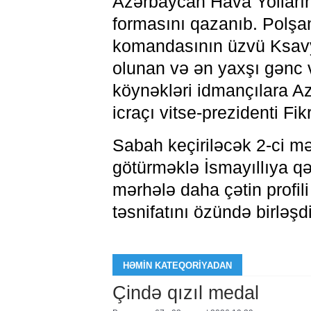
Azərbaycan Hava Yollarının
formasını qazanıb. Polşa
komandasının üzvü Ksavye
olunan və ən yaxşı gənc v
köynəkləri idmançılara A
icraçı vitse-prezidenti F
Sabah keçiriləcək 2-ci mə
götürməklə İsmayıllıya q
mərhələ daha çətin profili
təsnifatını özündə birləşdir
HƏMIN KATEQORIYADAN
Çində qızıl medal