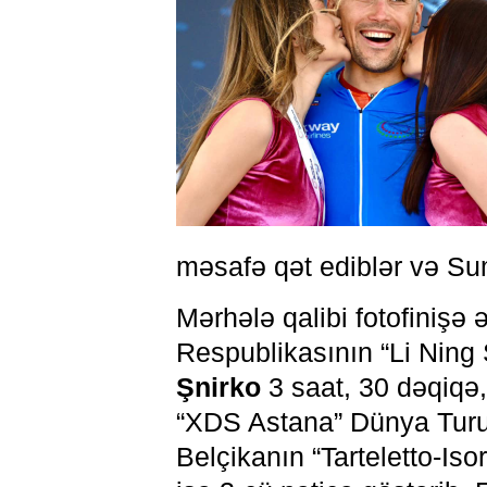
məsafə qət ediblər və Sumq
Mərhələ qalibi fotofiniş
Respublikasının “Li Ning
Şnirko
3 saat, 30 dəqiqə, 
“XDS Astana” Dünya Turu 
Belçikanın “Tarteletto-Is