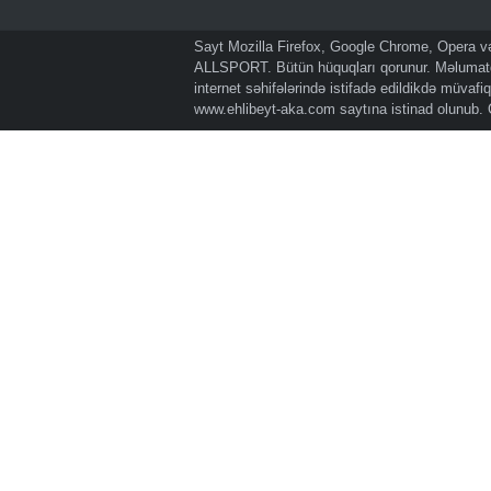
Sayt Mozilla Firefox, Google Chrome, Opera və 
ALLSPORT. Bütün hüquqları qorunur. Məlumatda
internet səhifələrində istifadə edildikdə müvaf
www.ehlibeyt-aka.com
saytına istinad olunub.