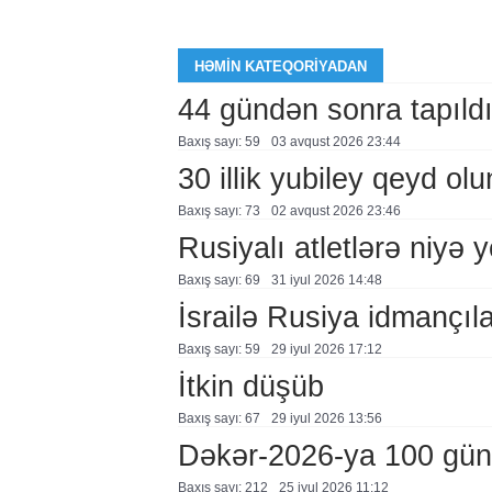
HƏMIN KATEQORIYADAN
44 gündən sonra tapıld
Baxış sayı: 59
03 avqust 2026 23:44
30 illik yubiley qeyd ol
Baxış sayı: 73
02 avqust 2026 23:46
Rusiyalı atletlərə niyə 
Baxış sayı: 69
31 i̇yul 2026 14:48
İsrailə Rusiya idmançılar
Baxış sayı: 59
29 i̇yul 2026 17:12
İtkin düşüb
Baxış sayı: 67
29 i̇yul 2026 13:56
Dəkər-2026-ya 100 gün
Baxış sayı: 212
25 i̇yul 2026 11:12