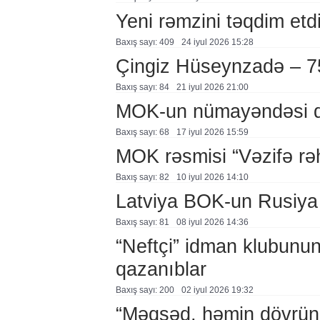
Yeni rəmzini təqdim etd
Baxış sayı: 409
24 i̇yul 2026 15:28
Çingiz Hüseynzadə – 7
Baxış sayı: 84
21 i̇yul 2026 21:00
MOK-un nümayəndəsi q
Baxış sayı: 68
17 i̇yul 2026 15:59
MOK rəsmisi “Vəzifə rəhb
Baxış sayı: 82
10 i̇yul 2026 14:10
Latviya BOK-un Rusiya q
Baxış sayı: 81
08 i̇yul 2026 14:36
“Neftçi” idman klubunun 
qazanıblar
Baxış sayı: 200
02 i̇yul 2026 19:32
“Məqsəd, həmin dövrün 