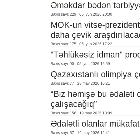
Əməkdar bədən tərbiyyəs
Baxış sayı: 229
05 i̇yun 2026 20:30
MOK-un vitse-prezidenti
daha çevik araşdırılaca
Baxış sayı: 175
05 i̇yun 2026 17:22
“Təhlükəsiz idman” pro
Baxış sayı: 90
05 i̇yun 2026 16:59
Qazaxıstanlı olimpiya ç
Baxış sayı: 77
28 may 2026 10:21
“Biz həmişə bu ədaləti
çalışacağıq”
Baxış sayı: 156
19 may 2026 13:09
Ədalətli olanlar mükafat
Baxış sayı: 57
19 may 2026 12:41