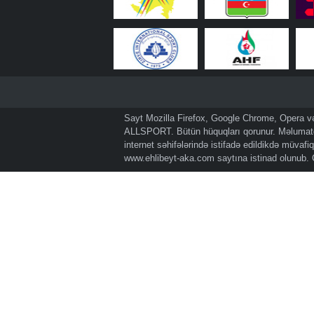
Sayt Mozilla Firefox, Google Chrome, Opera və 
ALLSPORT. Bütün hüquqları qorunur. Məlumatda
internet səhifələrində istifadə edildikdə müvaf
www.ehlibeyt-aka.com
saytına istinad olunub.