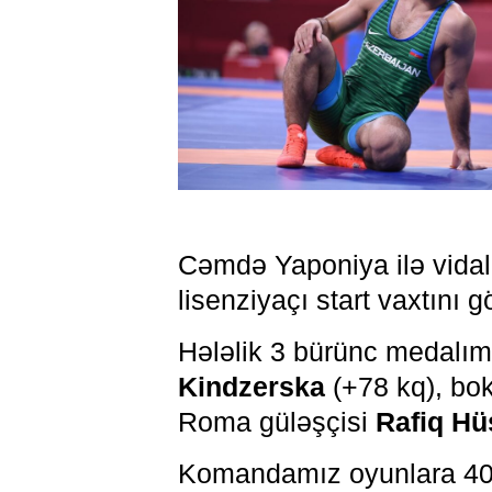
Cəmdə Yaponiya ilə vidala
lisenziyaçı start vaxtını gö
Hələlik 3 bürünc medalım
Kindzerska
(+78 kq), bo
Roma güləşçisi
Rafiq H
Komandamız oyunlara 40 