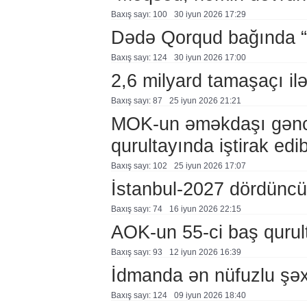
Baxış sayı: 100
30 i̇yun 2026 17:29
Dədə Qorqud bağında “
Baxış sayı: 124
30 i̇yun 2026 17:00
2,6 milyard tamaşaçı il
Baxış sayı: 87
25 i̇yun 2026 21:21
MOK-un əməkdaşı gənc o
qurultayında iştirak edi
Baxış sayı: 102
25 i̇yun 2026 17:07
İstanbul-2027 dördüncü 
Baxış sayı: 74
16 i̇yun 2026 22:15
AOK-un 55-ci baş qurul
Baxış sayı: 93
12 i̇yun 2026 16:39
İdmanda ən nüfuzlu şəx
Baxış sayı: 124
09 i̇yun 2026 18:40