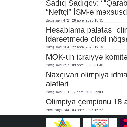
Sadıq Sadıqov: ““Qaraba
“Neftçi” İSM-ə məxsusd
Baxış sayı: 472
28 aprel 2026 18:35
Hesablama palatası oli
idarəetmədə ciddi nöqs
Baxış sayı: 264
22 aprel 2026 19:19
MOK-un icraiyyə komitə
Baxış sayı: 257
09 aprel 2026 21:40
Naxçıvan olimpiya idma
alətləri
Baxış sayı: 119
07 aprel 2026 19:00
Olimpiya çempionu 18 ayl
Baxış sayı: 144
03 aprel 2026 15:53