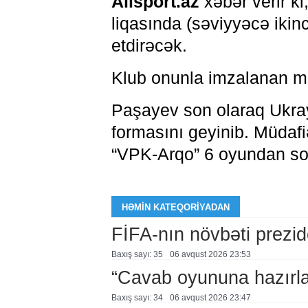
Allsport.az
xəbər verir ki
liqasında (səviyyəcə ikin
etdirəcək.
Klub onunla imzalanan mü
Paşayev son olaraq Ukray
formasını geyinib. Müdafiə
“VPK-Arqo” 6 oyundan sonr
HƏMIN KATEQORIYADAN
FİFA-nın növbəti prezid
Baxış sayı: 35
06 avqust 2026 23:53
“Cavab oyununa hazırl
Baxış sayı: 34
06 avqust 2026 23:47