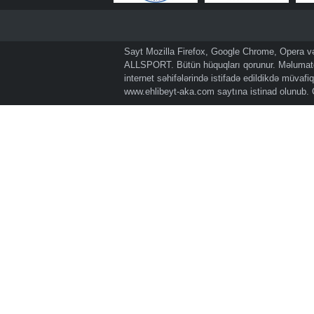
Sayt Mozilla Firefox, Google Chrome, Opera və 
ALLSPORT. Bütün hüquqları qorunur. Məlumatda
internet səhifələrində istifadə edildikdə müvaf
www.ehlibeyt-aka.com
saytına istinad olunub.