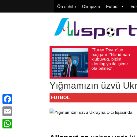
Ön səhifə
Olimpizm
Futbol
Vol
“Turan Tovuz”un
Vüqar
Avqust 05, 2026
Baxış sayı: 186
Avqust 05, 2026
Ba
başqanı: “Biz idman
Təşkil
klubuyuq, bizim
yüksə
ideologiya ilə işimiz
qiymət
ola bilməz”
Yığmamızın üzvü Ukra
FUTBOL
Facebook
Email
WhatsApp