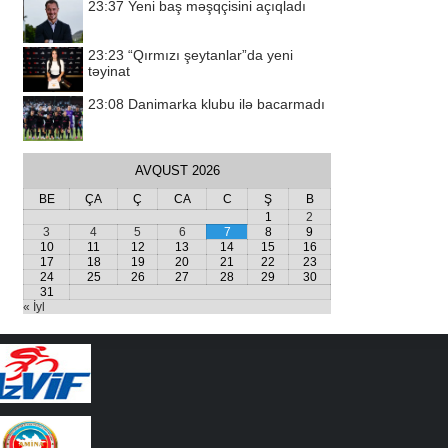
23:37
Yeni baş məşqçisini açıqladı
23:23
“Qırmızı şeytanlar”da yeni
təyinat
23:08
Danimarka klubu ilə bacarmadı
AVQUST 2026
BE
ÇA
Ç
CA
C
Ş
B
1
2
3
4
5
6
7
8
9
10
11
12
13
14
15
16
17
18
19
20
21
22
23
24
25
26
27
28
29
30
31
« İyl