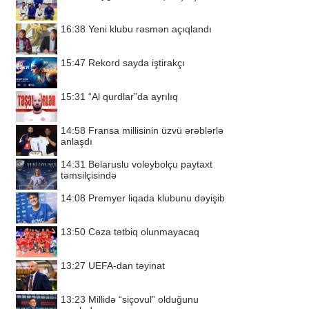
16:38
Yeni klubu rəsmən açıqlandı
15:47
Rekord sayda iştirakçı
15:31
“Al qurdlar”da ayrılıq
14:58
Fransa millisinin üzvü ərəblərlə
anlaşdı
14:31
Belaruslu voleybolçu paytaxt
təmsilçisində
14:08
Premyer liqada klubunu dəyişib
13:50
Cəza tətbiq olunmayacaq
13:27
UEFA-dan təyinat
13:23
Millidə “siçovul” olduğunu