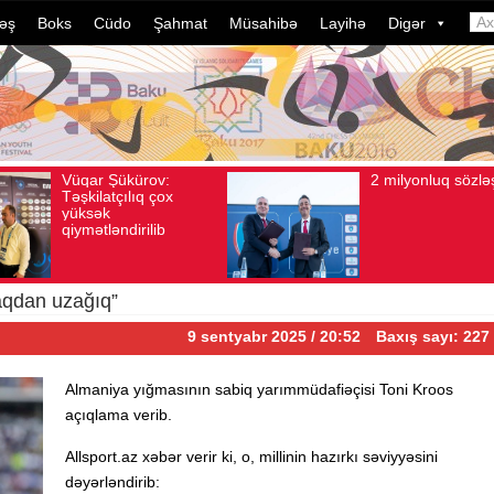
əş
Boks
Cüdo
Şahmat
Müsahibə
Layihə
Digər
2 milyonluq sözləşmə
Azərbaycan
Avqust 04, 2026
Baxış sayı: 80
Avqust 04, 2026
Baxış sa
idmançıların
dələduzluq ə
davam edir.
ildə bu, ənə
çevrilib…
aqdan uzağıq”
9 sentyabr 2025 / 20:52
Baxış sayı: 227
Almaniya yığmasının sabiq yarımmüdafiəçisi Toni Kroos
açıqlama verib.
Allsport.az xəbər verir ki, o, millinin hazırkı səviyyəsini
dəyərləndirib: