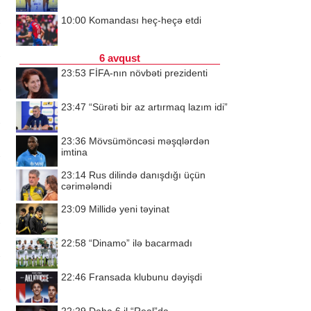
10:00
Komandası heç-heçə etdi
6 avqust
23:53
FİFA-nın növbəti prezidenti
23:47
“Sürəti bir az artırmaq lazım idi”
23:36
Mövsümöncəsi məşqlərdən
imtina
23:14
Rus dilində danışdığı üçün
cərimələndi
23:09
Millidə yeni təyinat
22:58
“Dinamo” ilə bacarmadı
22:46
Fransada klubunu dəyişdi