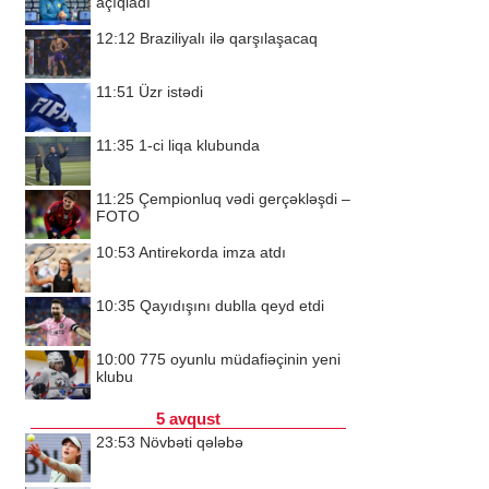
açıqladı
12:12
Braziliyalı ilə qarşılaşacaq
11:51
Üzr istədi
11:35
1-ci liqa klubunda
11:25
Çempionluq vədi gerçəkləşdi –
FOTO
10:53
Antirekorda imza atdı
10:35
Qayıdışını dublla qeyd etdi
10:00
775 oyunlu müdafiəçinin yeni
klubu
5 avqust
23:53
Növbəti qələbə