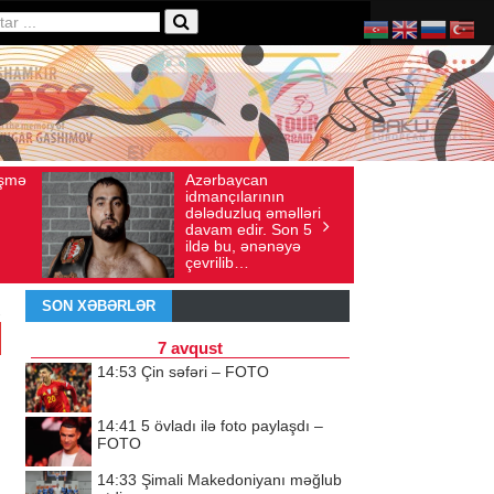
Ad gününü vətənində
yı: 136
İyul 30, 2026
Baxış sayı: 238
ın
qeyd etməsə də,
məlləri
ürəyi hər zaman
 Son 5
doğma yurdu ilə
nəyə
döyünür
SON XƏBƏRLƏR
7 avqust
14:53
Çin səfəri – FOTO
14:41
5 övladı ilə foto paylaşdı –
FOTO
14:33
Şimali Makedoniyanı məğlub