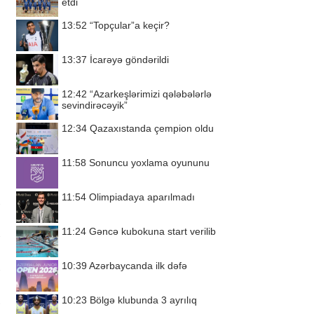
etdi
13:52
“Topçular”a keçir?
13:37
İcarəyə göndərildi
12:42
“Azarkeşlərimizi qələbələrlə
sevindirəcəyik”
12:34
Qazaxıstanda çempion oldu
11:58
Sonuncu yoxlama oyununu
11:54
Olimpiadaya aparılmadı
11:24
Gəncə kubokuna start verilib
10:39
Azərbaycanda ilk dəfə
10:23
Bölgə klubunda 3 ayrılıq