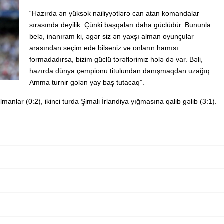
“Hazırda ən yüksək nailiyyətlərə can atan komandalar
sırasında deyilik. Çünki başqaları daha güclüdür. Bununla
belə, inanıram ki, əgər siz ən yaxşı alman oyunçular
arasından seçim edə bilsəniz və onların hamısı
formadadırsa, bizim güclü tərəflərimiz hələ də var. Bəli,
hazırda dünya çempionu titulundan danışmaqdan uzağıq.
Amma turnir gələn yay baş tutacaq”.
nlar (0:2), ikinci turda Şimali İrlandiya yığmasına qalib gəlib (3:1).