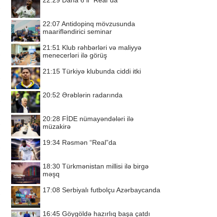
22:29
Daha 6 il “Real”da
22:07
Antidopinq mövzusunda
maarifləndirici seminar
21:51
Klub rəhbərləri və maliyyə
menecerləri ilə görüş
21:15
Türkiyə klubunda ciddi itki
20:52
Ərəblərin radarında
20:28
FİDE nümayəndələri ilə
müzakirə
19:34
Rəsmən “Real”da
18:30
Türkmənistan millisi ilə birgə
məşq
17:08
Serbiyalı futbolçu Azərbaycanda
16:45
Göygöldə hazırlıq başa çatdı