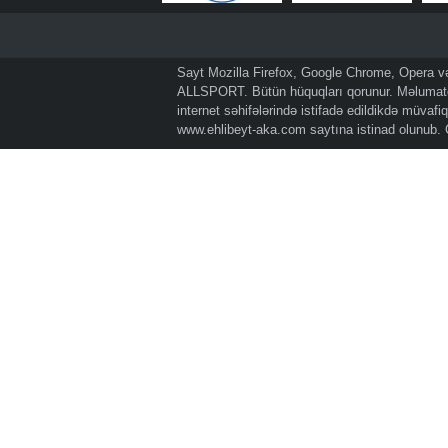
Sayt Mozilla Firefox, Google Chrome, Opera və 
ALLSPORT. Bütün hüquqları qorunur. Məlumatda
internet səhifələrində istifadə edildikdə müvaf
www.ehlibeyt-aka.com
saytına istinad olunub.