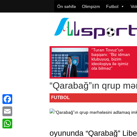
Ön səhifə
Olimpizm
Futbol
Vol
“Turan Tovuz”un
Vü
Avqust 05, 2026
Baxış sayı: 225
Avqust 05, 2026
başqanı: “Biz idman
Təş
klubuyuq, bizim
yü
ideologiya ilə işimiz
qiy
ola bilməz”
“Qarabağ”ın qrup mər
FUTBOL
Facebook
Email
oyununda “Qarabağ” Liber
WhatsApp