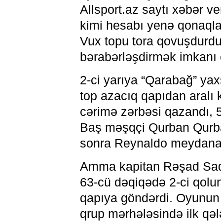
Allsport.az saytı xəbər v
kimi hesabı yenə qonaqla
Vux topu tora qovuşdurd
bərabərləşdirmək imkanı 
2-ci yarıya “Qarabağ” ya
top azacıq qapıdan aralı 
cərimə zərbəsi qazandı, 
Baş məşqçi Qurban Qurban
sonra Reynaldo meydana 
Amma kapitan Rəşad Sad
63-cü dəqiqədə 2-ci qolun
qapıya göndərdi. Oyunun 
qrup mərhələsində ilk qə