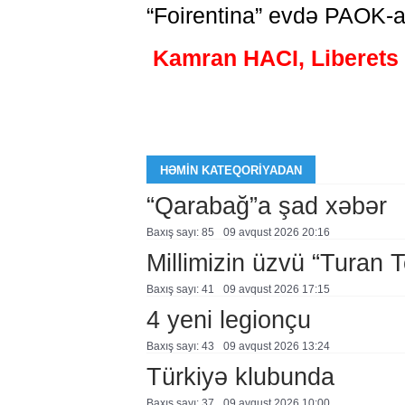
“Foirentina” evdə PAOK-a
Kamran HACI, Liberets 
HƏMIN KATEQORIYADAN
“Qarabağ”a şad xəbər
Baxış sayı: 85
09 avqust 2026 20:16
Millimizin üzvü “Turan 
Baxış sayı: 41
09 avqust 2026 17:15
4 yeni legionçu
Baxış sayı: 43
09 avqust 2026 13:24
Türkiyə klubunda
Baxış sayı: 37
09 avqust 2026 10:00