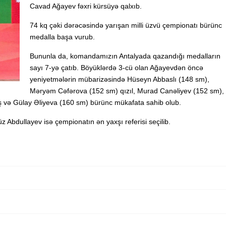
Cavad Ağayev fəxri kürsüyə qalxıb.
74 kq çəki dərəcəsində yarışan milli üzvü çempionatı bürünc
medalla başa vurub.
Bununla da, komandamızın Antalyada qazandığı medalların
sayı 7-yə çatıb. Böyüklərdə 3-cü olan Ağayevdən öncə
yeniyetmələrin mübarizəsində Hüseyn Abbaslı (148 sm),
Məryəm Cəfərova (152 sm) qızıl, Murad Canəliyev (152 sm),
 və Gülay Əliyeva (160 sm) bürünc mükafata sahib olub.
Abdullayev isə çempionatın ən yaxşı referisi seçilib.