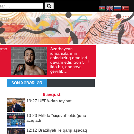
can
Ad gününü vətənində
ş sayı: 136
İyul 30, 2026
Baxış sayı: 238
arının
qeyd etməsə də,
uq əməlləri
ürəyi hər zaman
ir. Son 5
doğma yurdu ilə
 ənənəyə
döyünür
…
SON XƏBƏRLƏR
6 avqust
13:27
UEFA-dan təyinat
.
13:23
Millidə “siçovul” olduğunu
açıqladı
12:12
Braziliyalı ilə qarşılaşacaq