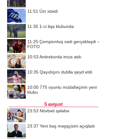
11:51
Üzr istədi
11:35
1-ci liqa klubunda
11:25
Çempionluq vədi gerçəkləşdi –
FOTO
10:53
Antirekorda imza atdı
10:35
Qayıdışını dublla qeyd etdi
10:00
775 oyunlu müdafiəçinin yeni
klubu
5 avqust
23:53
Növbəti qələbə
23:37
Yeni baş məşqçisini açıqladı