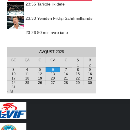
23:55
Tarixdə ilk dəfə
23:33
Yenidən Fildişi Sahili millisində
23:26
80 min avro ianə
AVQUST 2026
BE
ÇA
Ç
CA
C
Ş
B
1
2
3
4
5
6
7
8
9
10
11
12
13
14
15
16
17
18
19
20
21
22
23
24
25
26
27
28
29
30
31
« İyl