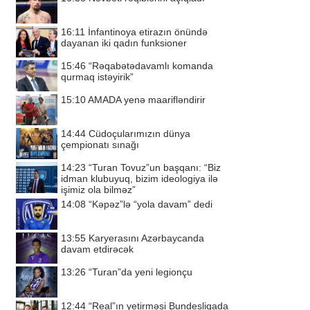
16:11
İnfantinoya etirazın önündə
dayanan iki qadın funksioner
15:46
“Rəqabətədavamlı komanda
qurmaq istəyirik”
15:10
AMADA yenə maarifləndirir
14:44
Cüdoçularımızın dünya
çempionatı sınağı
14:23
“Turan Tovuz”un başqanı: “Biz
idman klubuyuq, bizim ideologiya ilə
işimiz ola bilməz”
14:08
“Kəpəz”lə “yola davam” dedi
13:55
Karyerasını Azərbaycanda
davam etdirəcək
13:26
“Turan”da yeni legionçu
12:44
“Real”ın yetirməsi Bundesliqada