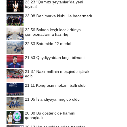
23:23
“Qırmızı şeytanlar”da yeni
təyinat
23:08
Danimarka klubu ilə bacarmadı
22:56
Bakıda keçiriləcək dünya
çempionatlarına hazırlıq
22:33
Batumidə 22 medal
21:53
Qeydiyyatdan keçə bilmədi
21:37
Nazir millinin məşqində iştirak
edib
21:11
Konqresin məkanı bəlli olub
21:05
İslandiyaya məğlub oldu
20:38
Bu göstəricidə hamını
qabaqladı