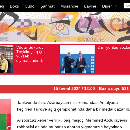
əş
Boks
Cüdo
Şahmat
Müsahibə
Layihə
Digər
2 milyonluq sözləşmə
Azərbay
Avqust 04, 2026
Baxış sayı: 80
Avqust 04, 2026
Baxı
idmançıl
dələduzl
davam ed
ildə bu,
çevrilib
15 fevral 2024 / 12:00
Baxış sayı: 531
Taekvondo üzrə Azərbaycan milli komandası Antalyada
keçirilən Türkiyə açıq çempionatında daha bir medal qazanıb
Allsport.az xəbər verir ki, baş məşqçi Məmməd Abdullayevin
rəhbərliyi altında mübarizə aparan yığmamızın heyətində