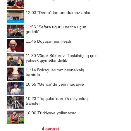
12:03
“Demo”dan unudulmaz anlar
11:56
“Səfərə uğurlu nəticə üçün
gedirik”
11:46
Döyüşü rəsmiləşdi
11:30
Vüqar Şükürov: Təşkilatçılıq çox
yüksək qiymətləndirilib
11:14
Boksçularımız beynəlxalq
turnirdə
10:55
“Gəncə”də yeni müqavilə
10:23
“Topçular”dan 75 milyonluq
transfer
10:00
Türkiyəyə yollanacaq
4 avqust