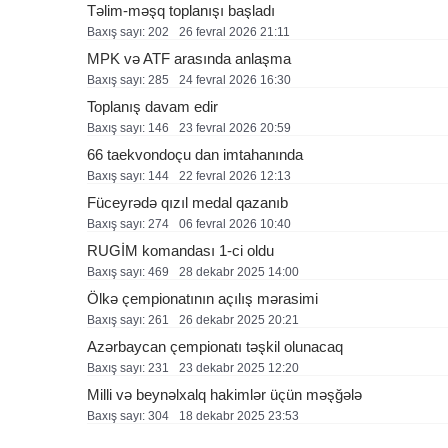
Təlim-məşq toplanışı başladı
Baxış sayı: 202
26 fevral 2026 21:11
MPK və ATF arasında anlaşma
Baxış sayı: 285
24 fevral 2026 16:30
Toplanış davam edir
Baxış sayı: 146
23 fevral 2026 20:59
66 taekvondoçu dan imtahanında
Baxış sayı: 144
22 fevral 2026 12:13
Füceyrədə qızıl medal qazanıb
Baxış sayı: 274
06 fevral 2026 10:40
RUGİM komandası 1-ci oldu
Baxış sayı: 469
28 dekabr 2025 14:00
Ölkə çempionatının açılış mərasimi
Baxış sayı: 261
26 dekabr 2025 20:21
Azərbaycan çempionatı təşkil olunacaq
Baxış sayı: 231
23 dekabr 2025 12:20
Milli və beynəlxalq hakimlər üçün məşğələ
Baxış sayı: 304
18 dekabr 2025 23:53