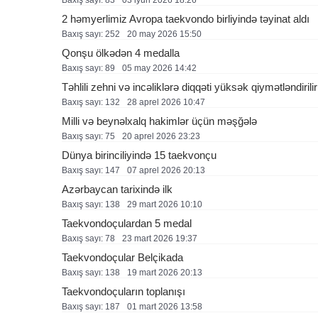
Baxış sayı: 83
03 i̇yun 2026 18:26
2 həmyerlimiz Avropa taekvondo birliyində təyinat aldı
Baxış sayı: 252
20 may 2026 15:50
Qonşu ölkədən 4 medalla
Baxış sayı: 89
05 may 2026 14:42
Təhlili zehni və incəliklərə diqqəti yüksək qiymətləndirilir
Baxış sayı: 132
28 aprel 2026 10:47
Milli və beynəlxalq hakimlər üçün məşğələ
Baxış sayı: 75
20 aprel 2026 23:23
Dünya birinciliyində 15 taekvonçu
Baxış sayı: 147
07 aprel 2026 20:13
Azərbaycan tarixində ilk
Baxış sayı: 138
29 mart 2026 10:10
Taekvondoçulardan 5 medal
Baxış sayı: 78
23 mart 2026 19:37
Taekvondoçular Belçikada
Baxış sayı: 138
19 mart 2026 20:13
Taekvondoçuların toplanışı
Baxış sayı: 187
01 mart 2026 13:58