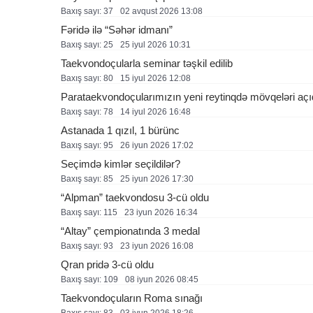
Baxış sayı: 37
02 avqust 2026 13:08
Fəridə ilə “Səhər idmanı”
Baxış sayı: 25
25 i̇yul 2026 10:31
Taekvondoçularla seminar təşkil edilib
Baxış sayı: 80
15 i̇yul 2026 12:08
Parataekvondoçularımızın yeni reytinqdə mövqeləri açı
Baxış sayı: 78
14 i̇yul 2026 16:48
Astanada 1 qızıl, 1 bürünc
Baxış sayı: 95
26 i̇yun 2026 17:02
Seçimdə kimlər seçildilər?
Baxış sayı: 85
25 i̇yun 2026 17:30
“Alpman” taekvondosu 3-cü oldu
Baxış sayı: 115
23 i̇yun 2026 16:34
“Altay” çempionatında 3 medal
Baxış sayı: 93
23 i̇yun 2026 16:08
Qran pridə 3-cü oldu
Baxış sayı: 109
08 i̇yun 2026 08:45
Taekvondoçuların Roma sınağı