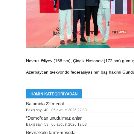
Novruz Əliyev (168 sm), Çingiz Həsənov (172 sm) gümüş
Azərbaycan taekvondo federasiyasının baş hakimi Gündüz 
HƏMIN KATEQORIYADAN
Batumidə 22 medal
Baxış sayı: 40
05 avqust 2026 22:33
“Demo”dan unudulmaz anlar
Baxış sayı: 53
05 avqust 2026 12:03
Beynəlxalq təlim-məşqdə