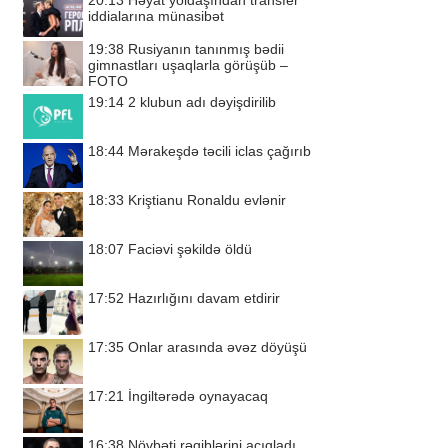
20:13
Həyat yoldaşından transfer
iddialarına münasibət
19:38
Rusiyanın tanınmış bədii
gimnastları uşaqlarla görüşüb –
FOTO
19:14
2 klubun adı dəyişdirilib
18:44
Mərakeşdə təcili iclas çağırıb
18:33
Kriştianu Ronaldu evlənir
18:07
Faciəvi şəkildə öldü
17:52
Hazırlığını davam etdirir
17:35
Onlar arasında əvəz döyüşü
17:21
İngiltərədə oynayacaq
16:38
Növbəti rəqiblərini açıqladı