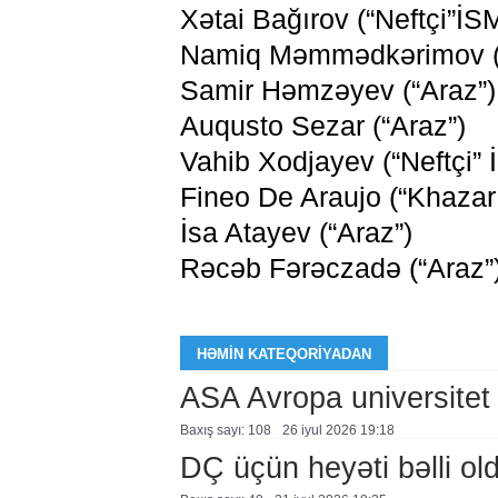
Xətai Bağırov (“Neftçi”İS
Namiq Məmmədkərimov (
Samir Həmzəyev (“Araz”)
Auqusto Sezar (“Araz”)
Vahib Xodjayev (“Neftçi” 
Fineo De Araujo (“Khazar 
İsa Atayev (“Araz”)
Rəcəb Fərəczadə (“Araz”
HƏMIN KATEQORIYADAN
ASA Avropa universitet
Baxış sayı: 108
26 i̇yul 2026 19:18
DÇ üçün heyəti bəlli ol