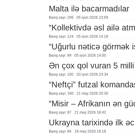
Malta ilə bacarmadılar
Baxış sayı: 206
05 i̇yun 2026 23:59
“Kollektivdə əsl ailə atm
Baxış sayı: 124
05 i̇yun 2026 14:18
“Uğurlu nəticə görmək is
Baxış sayı: 99
05 i̇yun 2026 14:00
Ən çox qol vuran 5 mill
Baxış sayı: 100
03 i̇yun 2026 23:34
“Neftçi” futzal komanda
Baxış sayı: 160
21 may 2026 20:30
“Misir – Afrikanın ən gü
Baxış sayı: 97
21 may 2026 18:42
Ukrayna tarixində ilk ə
Baxış sayı: 84
18 may 2026 18:18