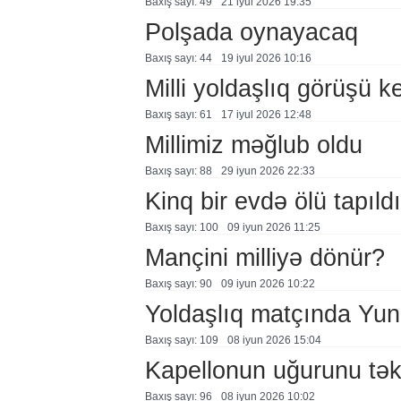
Baxış sayı: 49
21 i̇yul 2026 19:35
Polşada oynayacaq
Baxış sayı: 44
19 i̇yul 2026 10:16
Milli yoldaşlıq görüşü k
Baxış sayı: 61
17 i̇yul 2026 12:48
Millimiz məğlub oldu
Baxış sayı: 88
29 i̇yun 2026 22:33
Kinq bir evdə ölü tapıldı
Baxış sayı: 100
09 i̇yun 2026 11:25
Mançini milliyə dönür?
Baxış sayı: 90
09 i̇yun 2026 10:22
Yoldaşlıq matçında Yuna
Baxış sayı: 109
08 i̇yun 2026 15:04
Kapellonun uğurunu tək
Baxış sayı: 96
08 i̇yun 2026 10:02