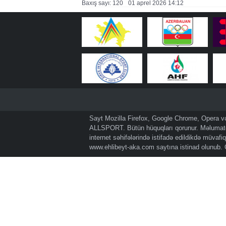
Baxış sayı: 120
01 aprel 2026 14:12
Sayt Mozilla Firefox, Google Chrome, Opera və 
ALLSPORT. Bütün hüquqları qorunur. Məlumatda
internet səhifələrində istifadə edildikdə müvaf
www.ehlibeyt-aka.com
saytına istinad olunub.