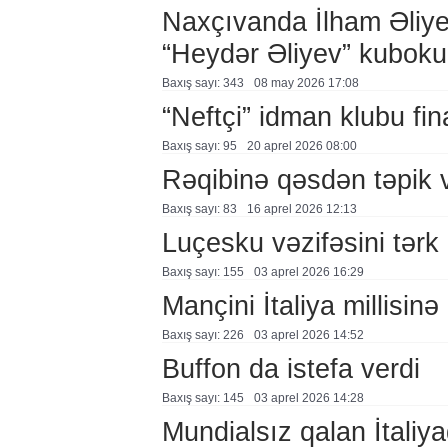
Naxçıvanda İlham Əliye
“Heydər Əliyev” kuboku 
Baxış sayı: 343
08 may 2026 17:08
“Neftçi” idman klubu fin
Baxış sayı: 95
20 aprel 2026 08:00
Rəqibinə qəsdən təpik 
Baxış sayı: 83
16 aprel 2026 12:13
Luçesku vəzifəsini tərk 
Baxış sayı: 155
03 aprel 2026 16:29
Mançini İtaliya millisin
Baxış sayı: 226
03 aprel 2026 14:52
Buffon da istefa verdi
Baxış sayı: 145
03 aprel 2026 14:28
Mundialsız qalan İtaliy