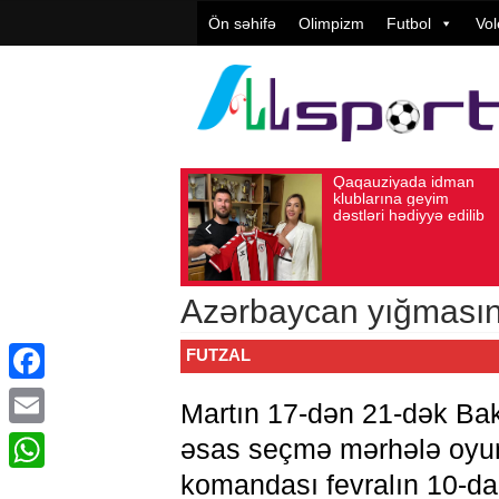
Ön səhifə
Olimpizm
Futbol
Vol
Qaqauziyada idman
Avqust 10, 2026
Baxış sayı: 87
Avqust 05, 202
klublarına geyim
dəstləri hədiyyə edilib
Azərbaycan yığmasını
FUTZAL
Facebook
Martın 17-dən 21-dək Bak
Email
əsas seçmə mərhələ oyunl
komandası fevralın 10-da
WhatsApp