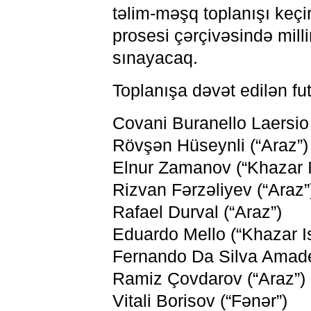
təlim-məşq toplanışı keçir
prosesi çərçivəsində mil
sınayacaq.
Toplanışa dəvət edilən futz
Covani Buranello Laersio 
Rövşən Hüseynli (“Araz”)
Elnur Zamanov (“Khazar I
Rizvan Fərzəliyev (“Araz”
Rafael Durval (“Araz”)
Eduardo Mello (“Khazar I
Fernando Da Silva Amade
Ramiz Çovdarov (“Araz”)
Vitali Borisov (“Fənər”)