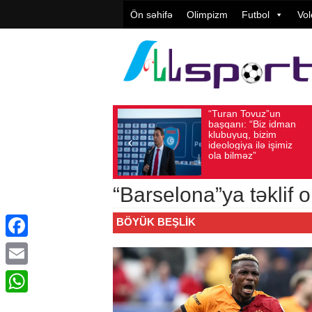
Ön səhifə
Olimpizm
Futbol
Vol
“Turan Tovuz”un
Vüqar Şü
Avqust 05, 2026
Baxış sayı: 150
Avqust 05, 2026
Baxış
başqanı: “Biz idman
Təşkilatç
klubuyuq, bizim
yüksək
ideologiya ilə işimiz
qiymətlənd
ola bilməz”
“Barselona”ya təklif 
BÖYÜK BEŞLIK
Facebook
Email
WhatsApp