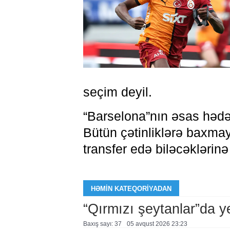
seçim deyil.
“Barselona”nın əsas hədəf
Bütün çətinliklərə baxma
transfer edə biləcəklərinə 
HƏMIN KATEQORIYADAN
“Qırmızı şeytanlar”da ye
Baxış sayı: 37
05 avqust 2026 23:23