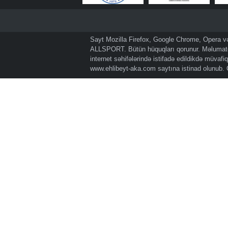
Sayt Mozilla Firefox, Google Chrome, Opera və 
ALLSPORT. Bütün hüquqları qorunur. Məlumatda
internet səhifələrində istifadə edildikdə müvaf
www.ehlibeyt-aka.com
saytına istinad olunub.