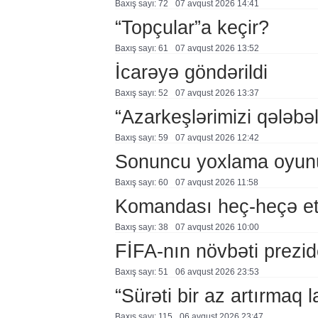
Baxış sayı: 72
07 avqust 2026 14:41
“Topçular”a keçir?
Baxış sayı: 61
07 avqust 2026 13:52
İcarəyə göndərildi
Baxış sayı: 52
07 avqust 2026 13:37
“Azarkeşlərimizi qələbəl
Baxış sayı: 59
07 avqust 2026 12:42
Sonuncu yoxlama oyun
Baxış sayı: 60
07 avqust 2026 11:58
Komandası heç-heçə et
Baxış sayı: 38
07 avqust 2026 10:00
FİFA-nın növbəti prezid
Baxış sayı: 51
06 avqust 2026 23:53
“Sürəti bir az artırmaq l
Baxış sayı: 115
06 avqust 2026 23:47