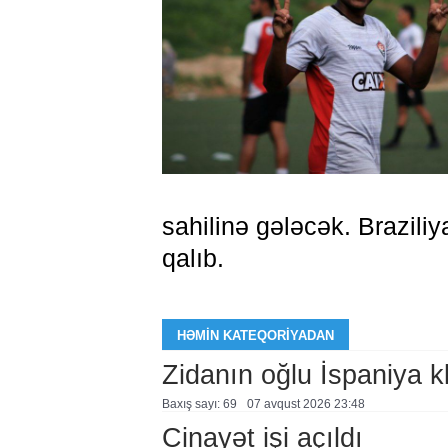
sahilinə gələcək. Braziliya
qalıb.
HƏMIN KATEQORIYADAN
Zidanın oğlu İspaniya 
Baxış sayı: 69
07 avqust 2026 23:48
Cinayət işi açıldı