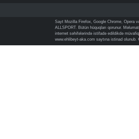
Sayt Mozilla Firefox, Google Chrome, Opera və 
ALLSPORT. Bütün hüquqları qorunur. Məlumatda
internet səhifələrində istifadə edildikdə müvaf
www.ehlibeyt-aka.com
saytına istinad olunub.