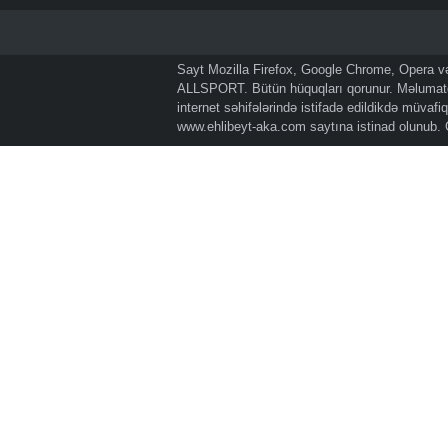
Sayt Mozilla Firefox, Google Chrome, Opera və 
ALLSPORT. Bütün hüquqları qorunur. Məlumatda
internet səhifələrində istifadə edildikdə müvaf
www.ehlibeyt-aka.com
saytına istinad olunub.