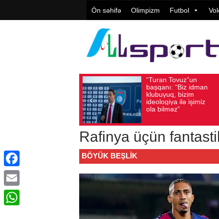
Ön səhifə
Olimpizm
Futbol
Vol
“Turan Tovuz”un
Vüqar Ş
Avqust 05, 2026
Baxış sayı: 196
Avqust 05, 2026
Bax
başqanı: “Biz idman
Təşkilat
klubuyuq, bizim
yüksək
ideologiya ilə işimiz
qiymətlə
ola bilməz”
Rafinya üçün fantastik
BÖYÜK BEŞLIK
Facebook
Email
WhatsApp