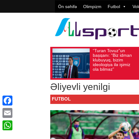
Ön səhifə
Olimpizm
Futbol
Vol
“Turan Tovuz”un
V
Avqust 05, 2026
Baxış sayı: 187
Avqust 05, 2026
başqanı: “Biz idman
T
klubuyuq, bizim
y
ideologiya ilə işimiz
q
ola bilməz”
Əliyevli yenilgi
FUTBOL
Facebook
Email
WhatsApp