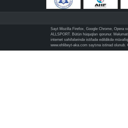
Sayt Mozilla Firefox, Google Chrome, Opera və 
ALLSPORT. Bütün hüquqları qorunur. Məlumatda
internet səhifələrində istifadə edildikdə müvaf
www.ehlibeyt-aka.com
saytına istinad olunub.