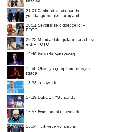
imzaladı
21:01
Xankəndi stadionunda
yenidənqurma ilə maraqlanıb
20:51
Sevgilisi ilə diqqət çəkdi –
FOTO
20:23
Mundialdakı qollarını ona həsr
etdi – FOTO
19:48
İtaliyada oynayacaq
18:58
Olimpiya çempionu premyer
liqada
18:33
Yol ayrıldı
17:29
Daha 1 il “Gəncə”də
16:57
Əsas hədəfini açıqladı
16:34
Türkiyəyə yollanıblar