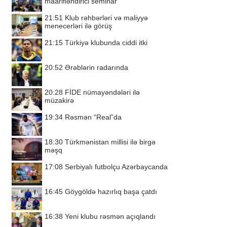
maarifləndirici seminar
21:51
Klub rəhbərləri və maliyyə
menecerləri ilə görüş
21:15
Türkiyə klubunda ciddi itki
20:52
Ərəblərin radarında
20:28
FİDE nümayəndələri ilə
müzakirə
19:34
Rəsmən “Real”da
18:30
Türkmənistan millisi ilə birgə
məşq
17:08
Serbiyalı futbolçu Azərbaycanda
16:45
Göygöldə hazırlıq başa çatdı
16:38
Yeni klubu rəsmən açıqlandı