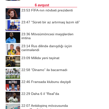
6 avqust
23:53
FİFA-nın növbəti prezidenti
23:47
“Sürəti bir az artırmaq lazım idi”
23:36
Mövsümöncəsi məşqlərdən
imtina
23:14
Rus dilində danışdığı üçün
cərimələndi
23:09
Millidə yeni təyinat
22:58
“Dinamo” ilə bacarmadı
22:46
Fransada klubunu dəyişdi
22:29
Daha 6 il “Real”da
22:07
Antidopinq mövzusunda