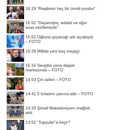
16:19
“Rəqibinin heç bir ümidi yoxdur”
15:52
“Dayanıqlıq, ədalət və uğur
əsas vəzifəmizdir”
15:52
Oğluna qoyacağı adı açıqlayıb
– FOTO
15:28
Millidə yeni baş məşqçi
15:16
Sevgilisi yenə diqqət
mərkəzində – FOTO
14:53
Çin səfəri – FOTO
14:41
5 övladını yanına aldı – FOTO
14:33
Şimali Makedoniyanı məğlub
etdi
13:52
“Topçular”a keçir?