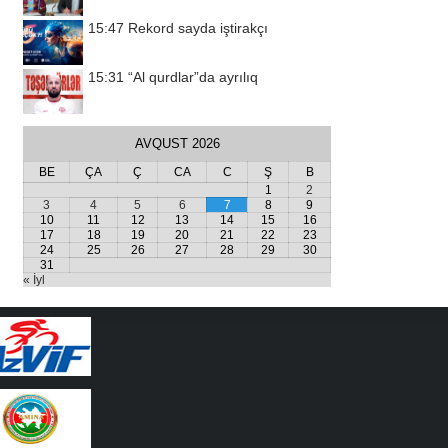
15:47
Rekord sayda iştirakçı
15:31
“Al qurdlar”da ayrılıq
AVQUST 2026
BE
ÇA
Ç
CA
C
Ş
B
1
2
3
4
5
6
7
8
9
10
11
12
13
14
15
16
17
18
19
20
21
22
23
24
25
26
27
28
29
30
31
« İyl