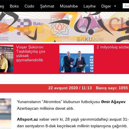
əş
Boks
Cüdo
Şahmat
Müsahibə
Layihə
Digər
2 milyonluq sözləşmə
Azərbayc
Avqust 04, 2026
Baxış sayı: 80
Avqust 04, 2026
Baxış
idmançıla
dələduzlu
davam edi
ildə bu, 
çevrilib…
22 avqust 2020 / 11:13
Baxış sayı: 1055
Yunanıstanın “Atromitos” klubunun futbolçusu
Əmir Ağayev
Azərbaycan millisinə dəvət alıb.
Allsport.az
xəbər verir ki, 28 yaşlı yarımmüdafiəçi avqust 31-
dən sentyabrın 8-dək keçiriləcək millinin toplanışına çağırılıb.