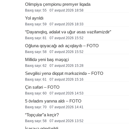
Olimpiya çempionu premyer liqada
Baxış sayı: 55
07 avqust 2026 18:58
Yol ayrıldı
Baxış sayı: 59
07 avqust 2026 18:33
“Dayanıqlıq, ədalət və uğur əsas vəzifəmizdir”
Baxış sayı: 81
07 avqust 2026 15:52
Oğluna qoyacağı adı açıqlayıb – FOTO
Baxış sayı: 58
07 avqust 2026 15:52
Millidə yeni baş məşqçi
Baxış sayı: 62
07 avqust 2026 15:28
Sevgilisi yenə diqqət mərkəzində – FOTO
Baxış sayı: 61
07 avqust 2026 15:16
Çin səfəri – FOTO
Baxış sayı: 60
07 avqust 2026 14:53
5 övladını yanına aldı – FOTO
Baxış sayı: 70
07 avqust 2026 14:41
“Topçular”a keçir?
Baxış sayı: 58
07 avqust 2026 13:52
İcarəyə göndərildi