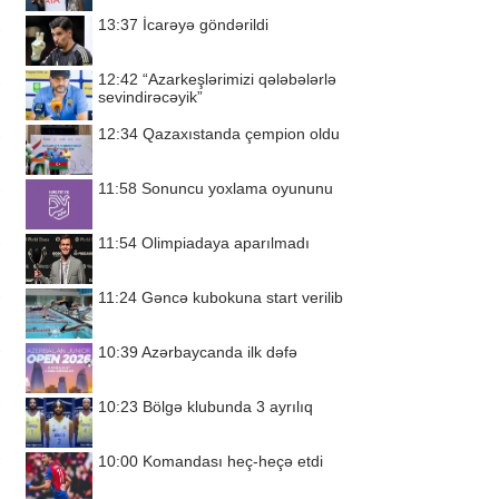
13:37
İcarəyə göndərildi
12:42
“Azarkeşlərimizi qələbələrlə
sevindirəcəyik”
12:34
Qazaxıstanda çempion oldu
11:58
Sonuncu yoxlama oyununu
11:54
Olimpiadaya aparılmadı
11:24
Gəncə kubokuna start verilib
10:39
Azərbaycanda ilk dəfə
10:23
Bölgə klubunda 3 ayrılıq
10:00
Komandası heç-heçə etdi