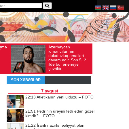
an
Ad gününü vətənində
 sayı: 136
İyul 30, 2026
Baxış sayı: 238
rının
qeyd etməsə də,
q əməlləri
ürəyi hər zaman
r. Son 5
doğma yurdu ilə
ənənəyə
döyünür
SON XƏBƏRLƏR
7 avqust
22:13
Atletikanın yeni ulduzu – FOTO
21:51
Pedrinin ürəyini fəth edən gözəl
kimdir? – FOTO
21:22
İranlı nazirlə fəaliyyət planı